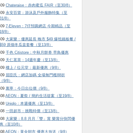
-09
Chateraise：赤肉蜜瓜 FAIR（至30/8）
-09
永安百貨：游泳及戶外服飾特集（至
31/8）
-09
7-Eleven：7仔預購網店 今期精品（至
18/8）
-09
大家樂：優惠延長 晚市 $49 爆抵鐵板餐 /
$59 原個冬瓜盅套餐（至13/8）
-09
千色 Citistore：中秋月餅券 早鳥優惠
-09
天仁茗茶：14週年慶（至13/8）
-09
樓上 / 位元堂：最新優惠（9/8）
-09
屈臣氏：網店加碼 全場無門檻88折
（9/8）
-09
萬寧：今日出位價（9/8）
-08
AEON：夏祭 / 簡約生活提案（至19/8）
-08
Uniqlo：本週優惠（至13/8）
-08
一田超市：挑戰特價（至13/8）
-08
大家樂：8.8 月月「雙」賞 樂賞分快閃優
惠（至10/8）
-08
AEON：黃金朝市 優惠大放送（9/8）