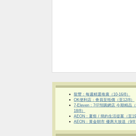
龍豐：每週精選推廣（10-16/8）
OK便利店：會員至抵價（至12/8）
7-Eleven：7仔預購網店 今期精品
18/8）
AEON：夏祭 / 簡約生活提案（至19
AEON：黃金朝市 優惠大放送（9/8