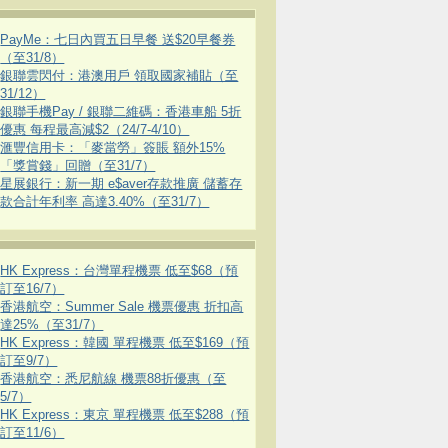
PayMe：七日內買五日早餐 送$20早餐券
（至31/8）
銀聯雲閃付：港澳用戶 領取國家補貼（至
31/12）
銀聯手機Pay / 銀聯二維碼：香港車船 5折
優惠 每程最高減$2（24/7-4/10）
滙豐信用卡：「麥當勞」簽賬 額外15%
「獎賞錢」回贈（至31/7）
星展銀行：新一期 e$aver存款推廣 儲蓄存
款合計年利率 高達3.40%（至31/7）
HK Express：台灣單程機票 低至$68（預
訂至16/7）
香港航空：Summer Sale 機票優惠 折扣高
達25%（至31/7）
HK Express：韓國 單程機票 低至$169（預
訂至9/7）
香港航空：悉尼航線 機票88折優惠（至
5/7）
HK Express：東京 單程機票 低至$288（預
訂至11/6）