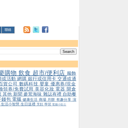
聯絡
樂購物
飲食
超市/便利店
服飾
游或活動
網購
銀行或信用卡
交通或通
百貨公司
數碼科技
嬰童
優惠券/現金
/換領券/免費試用
美容化妝
電器
開倉
票
其他
新聞
參茸海味
雜誌有禮
自助餐
子錢包
電腦
健康生活
商場
月餅
有趣分享
演
會
生活小智慧
生日送禮
烹飪
學習
電腦小貼士