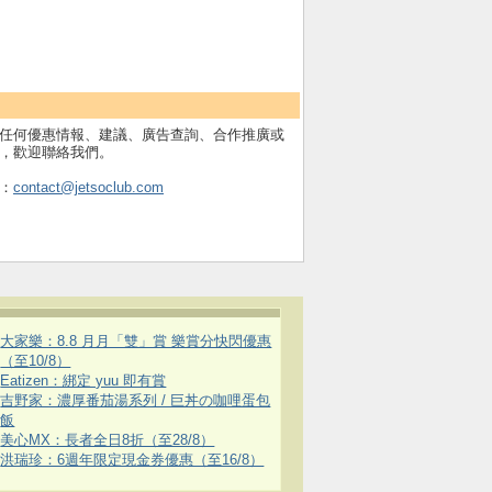
任何優惠情報、建議、廣告查詢、合作推廣或
，歡迎聯絡我們。
：
contact@jetsoclub.com
大家樂：8.8 月月「雙」賞 樂賞分快閃優惠
（至10/8）
Eatizen：綁定 yuu 即有賞
吉野家：濃厚番茄湯系列 / 巨丼の咖哩蛋包
飯
美心MX：長者全日8折（至28/8）
洪瑞珍：6週年限定現金券優惠（至16/8）