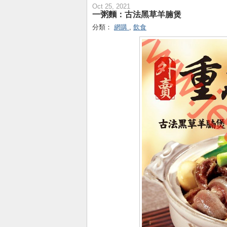
Oct 25, 2021
一粥麵：古法黑草羊腩煲
分類：
網購
,
飲食