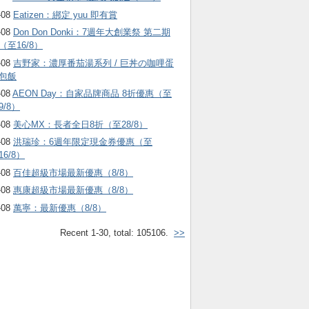
-08
Eatizen：綁定 yuu 即有賞
-08
Don Don Donki：7週年大創業祭 第二期
（至16/8）
-08
吉野家：濃厚番茄湯系列 / 巨丼の咖哩蛋
包飯
-08
AEON Day：自家品牌商品 8折優惠（至
9/8）
-08
美心MX：長者全日8折（至28/8）
-08
洪瑞珍：6週年限定現金券優惠（至
16/8）
-08
百佳超級市場最新優惠（8/8）
-08
惠康超級市場最新優惠（8/8）
-08
萬寧：最新優惠（8/8）
Recent 1-30, total: 105106.
>>