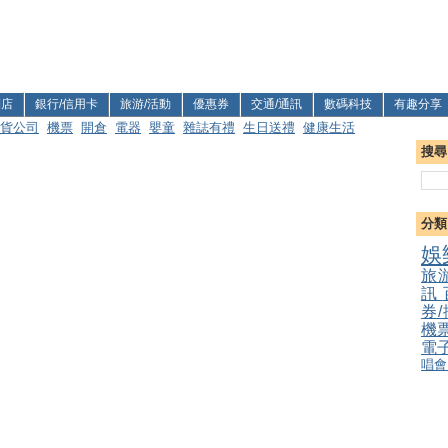
利店
銀行/信用卡
旅游/活動
優惠券
交通/通訊
數碼科技
有趣分享
貨公司
機票
開倉
電器
嬰童
雜誌有禮
生日送禮
健康生活
搜尋
分類
娛
旅
訊
券
機
電
唱