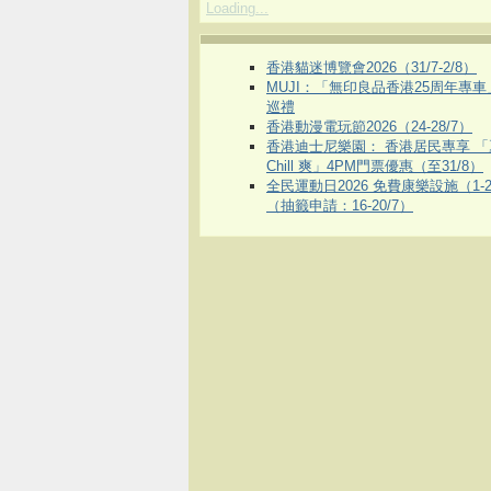
Loading...
香港貓迷博覽會2026（31/7-2/8）
MUJI：「無印良品香港25周年專
巡禮
香港動漫電玩節2026（24-28/7）
香港迪士尼樂園： 香港居民專享 「
Chill 爽」4PM門票優惠（至31/8）
全民運動日2026 免費康樂設施（1-2
（抽籤申請：16-20/7）