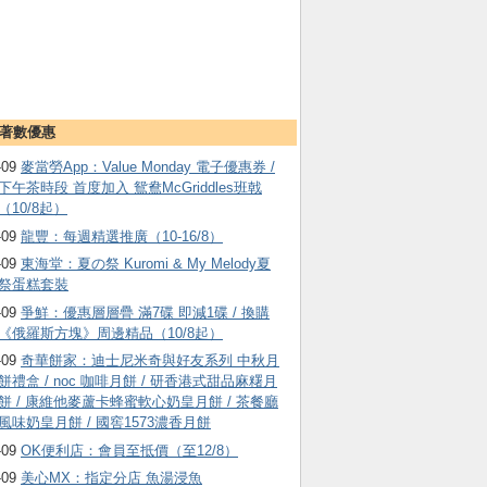
著數優惠
-09
麥當勞App：Value Monday 電子優惠券 /
下午茶時段 首度加入 鴛鴦McGriddles班戟
（10/8起）
-09
龍豐：每週精選推廣（10-16/8）
-09
東海堂：夏の祭 Kuromi & My Melody夏
祭蛋糕套裝
-09
爭鮮：優惠層層疊 滿7碟 即減1碟 / 換購
《俄羅斯方塊》周邊精品（10/8起）
-09
奇華餅家：迪士尼米奇與好友系列 中秋月
餅禮盒 / noc 咖啡月餅 / 研香港式甜品麻糬月
餅 / 康維他麥蘆卡蜂蜜軟心奶皇月餅 / 茶餐廳
風味奶皇月餅 / 國窖1573濃香月餅
-09
OK便利店：會員至抵價（至12/8）
-09
美心MX：指定分店 魚湯浸魚