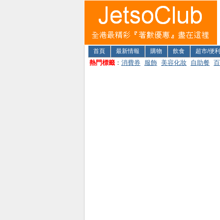
首頁
最新情報
購物
飲食
超市/便
熱門標籤
：
消費券
服飾
美容化妝
自助餐
百