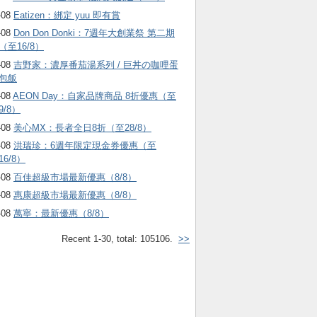
-08
Eatizen：綁定 yuu 即有賞
-08
Don Don Donki：7週年大創業祭 第二期
（至16/8）
-08
吉野家：濃厚番茄湯系列 / 巨丼の咖哩蛋
包飯
-08
AEON Day：自家品牌商品 8折優惠（至
9/8）
-08
美心MX：長者全日8折（至28/8）
-08
洪瑞珍：6週年限定現金券優惠（至
16/8）
-08
百佳超級市場最新優惠（8/8）
-08
惠康超級市場最新優惠（8/8）
-08
萬寧：最新優惠（8/8）
Recent 1-30, total: 105106.
>>