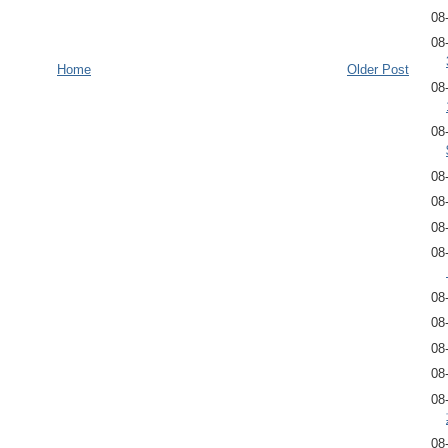
08
08
Home
Older Post
08
08
08
08
08
08
08
08
08
08
08
08