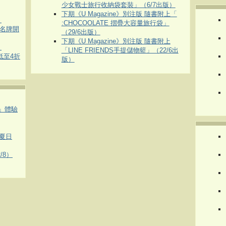
少女戰士旅行收納袋套裝」（6/7出版）
下期《U Magazine》別注版 隨書附上「
）
:CHOCOOLATE 摺疊大容量旅行袋」
運動名牌開
（29/6出版）
下期《U Magazine》別注版 隨書附上
）
「LINE FRIENDS手提儲物籃」（22/6出
 低至4折
版）
車」體驗
夏日
/8）