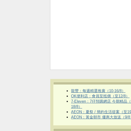
龍豐：每週精選推廣（10-16/8）
OK便利店：會員至抵價（至12/8）
7-Eleven：7仔預購網店 今期精品
18/8）
AEON：夏祭 / 簡約生活提案（至19
AEON：黃金朝市 優惠大放送（9/8