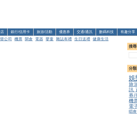
利店
銀行/信用卡
旅游/活動
優惠券
交通/通訊
數碼科技
有趣分享
貨公司
機票
開倉
電器
嬰童
雜誌有禮
生日送禮
健康生活
搜尋
分類
娛
旅
訊
券
機
電
唱