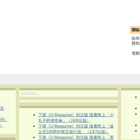
聯絡
如有
贊助
電郵
Loading...
（至
下期《U Magazine》別注版 隨書附上「小
/8）
丸子輕便雨傘」（24/8出版）
）
下期《U Magazine》別注版 隨書附上「迪
士尼100周年限定旅行袋」（13/7出版）
下期《U Magazine》別注版 隨書附上「美