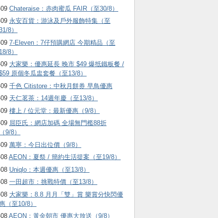
-09
Chateraise：赤肉蜜瓜 FAIR（至30/8）
-09
永安百貨：游泳及戶外服飾特集（至
31/8）
-09
7-Eleven：7仔預購網店 今期精品（至
18/8）
-09
大家樂：優惠延長 晚市 $49 爆抵鐵板餐 /
$59 原個冬瓜盅套餐（至13/8）
-09
千色 Citistore：中秋月餅券 早鳥優惠
-09
天仁茗茶：14週年慶（至13/8）
-09
樓上 / 位元堂：最新優惠（9/8）
-09
屈臣氏：網店加碼 全場無門檻88折
（9/8）
-09
萬寧：今日出位價（9/8）
-08
AEON：夏祭 / 簡約生活提案（至19/8）
-08
Uniqlo：本週優惠（至13/8）
-08
一田超市：挑戰特價（至13/8）
-08
大家樂：8.8 月月「雙」賞 樂賞分快閃優
惠（至10/8）
-08
AEON：黃金朝市 優惠大放送（9/8）