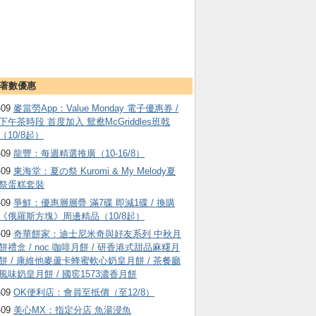
著數優惠
-09
麥當勞App：Value Monday 電子優惠券 /
下午茶時段 首度加入 鴛鴦McGriddles班戟
（10/8起）
-09
龍豐：每週精選推廣（10-16/8）
-09
東海堂：夏の祭 Kuromi & My Melody夏
祭蛋糕套裝
-09
爭鮮：優惠層層疊 滿7碟 即減1碟 / 換購
《俄羅斯方塊》周邊精品（10/8起）
-09
奇華餅家：迪士尼米奇與好友系列 中秋月
餅禮盒 / noc 咖啡月餅 / 研香港式甜品麻糬月
餅 / 康維他麥蘆卡蜂蜜軟心奶皇月餅 / 茶餐廳
風味奶皇月餅 / 國窖1573濃香月餅
-09
OK便利店：會員至抵價（至12/8）
-09
美心MX：指定分店 魚湯浸魚