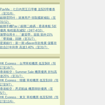
PayMe：七日內買五日早餐 送$20早餐券
（至31/8）
銀聯雲閃付：港澳用戶 領取國家補貼（至
31/12）
銀聯手機Pay / 銀聯二維碼：香港車船 5折
優惠 每程最高減$2（24/7-4/10）
滙豐信用卡：「麥當勞」簽賬 額外15%
「獎賞錢」回贈（至31/7）
星展銀行：新一期 e$aver存款推廣 儲蓄存
款合計年利率 高達3.40%（至31/7）
HK Express：台灣單程機票 低至$68（預
訂至16/7）
香港航空：Summer Sale 機票優惠 折扣高
達25%（至31/7）
HK Express：韓國 單程機票 低至$169（預
訂至9/7）
香港航空：悉尼航線 機票88折優惠（至
5/7）
HK Express：東京 單程機票 低至$288（預
訂至11/6）