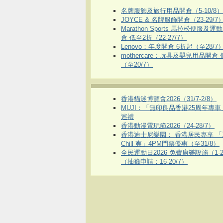
名牌服飾及旅行用品開倉（5-10/8）
JOYCE & 名牌服飾開倉（23-29/7
Marathon Sports 馬拉松便服及
倉 低至2折（22-27/7）
Lenovo：年度開倉 6折起（至28/7
mothercare：玩具及嬰兒用品開倉
（至20/7）
香港貓迷博覽會2026（31/7-2/8）
MUJI：「無印良品香港25周年專
巡禮
香港動漫電玩節2026（24-28/7）
香港迪士尼樂園： 香港居民專享 「
Chill 爽」4PM門票優惠（至31/8）
全民運動日2026 免費康樂設施（1-2
（抽籤申請：16-20/7）