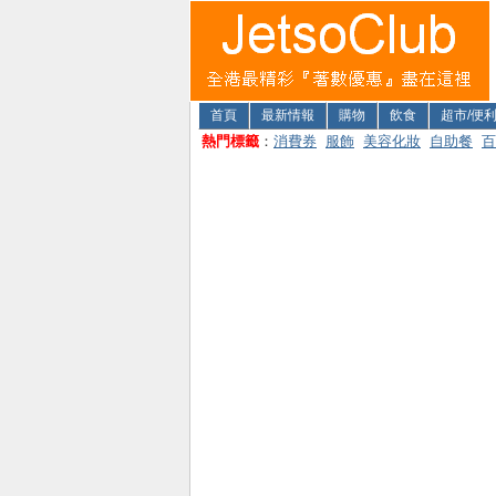
首頁
最新情報
購物
飲食
超市/便
熱門標籤
：
消費券
服飾
美容化妝
自助餐
百