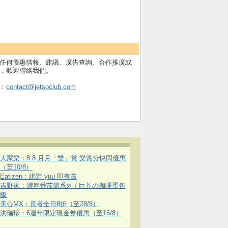
任何優惠情報、建議、廣告查詢、合作推廣或
，歡迎聯絡我們。
：
contact@jetsoclub.com
大家樂：8.8 月月「雙」賞 樂賞分快閃優惠
（至10/8）
Eatizen：綁定 yuu 即有賞
吉野家：濃厚番茄湯系列 / 巨丼の咖哩蛋包
飯
美心MX：長者全日8折（至28/8）
洪瑞珍：6週年限定現金券優惠（至16/8）