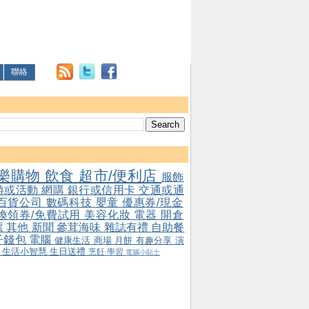
聯絡
樂購物
飲食
超市/便利店
服飾
游或活動
網購
銀行或信用卡
交通或通
百貨公司
數碼科技
嬰童
優惠券/現金
/換領券/免費試用
美容化妝
電器
開倉
票
其他
新聞
參茸海味
雜誌有禮
自助餐
子錢包
電腦
健康生活
商場
月餅
有趣分享
演
會
生活小智慧
生日送禮
烹飪
學習
電腦小貼士