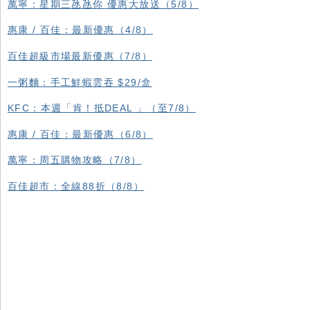
萬寧：星期三氹氹你 優惠大放送（5/8）
惠康 / 百佳：最新優惠（4/8）
百佳超級市場最新優惠（7/8）
一粥麵：手工鮮蝦雲吞 $29/盒
KFC ：本週「肯！抵DEAL 」（至7/8）
惠康 / 百佳：最新優惠（6/8）
萬寧：周五購物攻略（7/8）
百佳超市：全線88折（8/8）