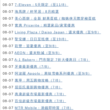
08-07
7-Eleven：5天限定（至11/8）
08-07
海馬牌 / 軒琴居：8月精選
08-07
美心西餅：全新 鮮果蛋糕 / 蜘蛛俠天際穿梭蛋糕
08-07
實惠 Pricerite：精選家品/家電優惠
08-07
Living Plaza / Daiso Japan：週末優惠（至9/8）
08-07
聖安娜：日日至抵價（至19/8）
08-07
彩豐：迎夏優惠（至9/8）
08-07
AEON：週末勁減（至9/8）
08-07
A-1 Bakery：門市限定 7折大優惠日（7/8）
08-07
牙膏最新優惠（7/8）
08-07
阿波羅 Appolo：果味雪條系列優惠（至9/8）
08-07
萬寧：周五購物攻略（7/8）
08-07
屈臣氏最新購物優惠（7/8）
08-07
惠康超級市場最新優惠（7/8）
08-07
百佳超級市場最新優惠（7/8）
08-07
MTR Mobile：港鐵即時賞（7/8）