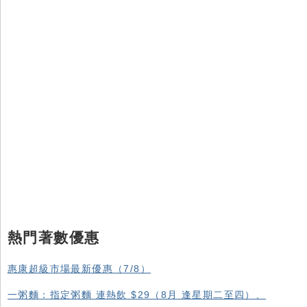
熱門著數優惠
惠康超級市場最新優惠（7/8）
一粥麵：指定粥麵 連熱飲 $29（8月 逢星期二至四）、