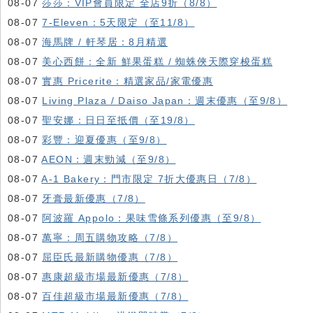
08-07
莎莎：VIP會員限定 全店9折（8/8）
08-07
7-Eleven：5天限定（至11/8）
08-07
海馬牌 / 軒琴居：8月精選
08-07
美心西餅：全新 鮮果蛋糕 / 蜘蛛俠天際穿梭蛋糕
08-07
實惠 Pricerite：精選家品/家電優惠
08-07
Living Plaza / Daiso Japan：週末優惠（至9/8）
08-07
聖安娜：日日至抵價（至19/8）
08-07
彩豐：迎夏優惠（至9/8）
08-07
AEON：週末勁減（至9/8）
08-07
A-1 Bakery：門市限定 7折大優惠日（7/8）
08-07
牙膏最新優惠（7/8）
08-07
阿波羅 Appolo：果味雪條系列優惠（至9/8）
08-07
萬寧：周五購物攻略（7/8）
08-07
屈臣氏最新購物優惠（7/8）
08-07
惠康超級市場最新優惠（7/8）
08-07
百佳超級市場最新優惠（7/8）