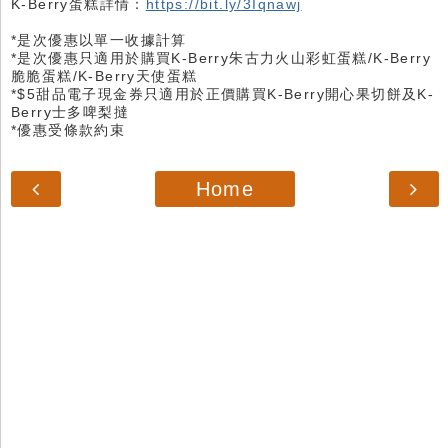
K-Berry蛋糕詳情：
https://bit.ly/3Iqnawj
*是次優惠以單一收據計算
*是次優惠只適用於購買K-Berry朱古力火山彩虹蛋糕/K-Berry
脆脆蛋糕/K-Berry天使蛋糕
*$5甜品電子現金券只適用於正價購買K-Berry開心果切餅及K-
Berry士多啤梨撻
*優惠受條款約束
Home