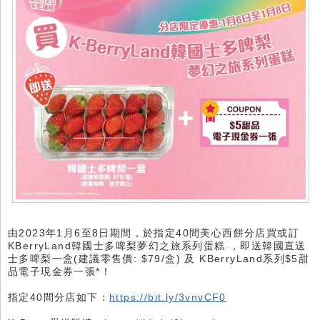
由2023年1月6至8日期間，於指定40間美心西餅分店買或訂
KBerryLand韓國士多啤梨夢幻之旅系列蛋糕 ，即送韓國直送
士多啤梨一盒(建議零售價: $79/盒) 及 KBerryLand系列$5甜
品電子現金券一張*！
指定40間分店如下：
https://bit.ly/3vnvCF0