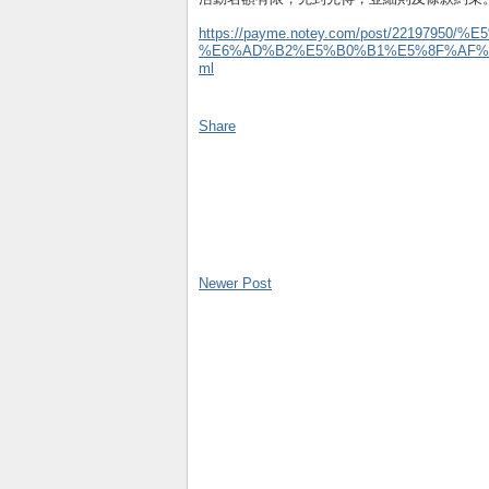
https://payme.notey.com/post/22197950/%
%E6%AD%B2%E5%B0%B1%E5%8F%AF%E
ml
Share
Newer Post