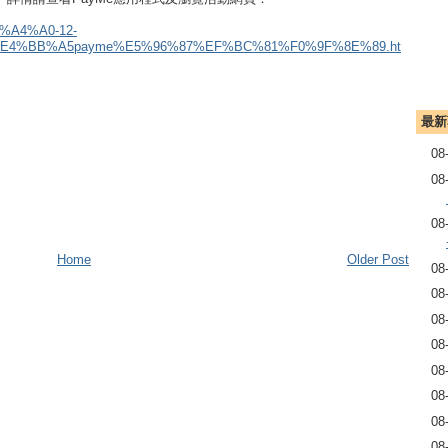
E5%A4%A0-12-
4%BB%A5payme%E5%96%87%EF%BC%81%F0%9F%8E%89.ht
最新
08
08
08
Home
Older Post
08
08
08
08
08
08
08
08