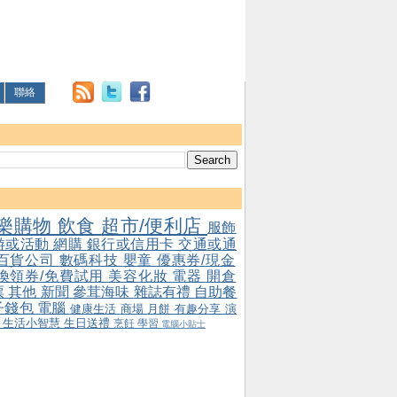
聯絡
樂購物
飲食
超市/便利店
服飾
游或活動
網購
銀行或信用卡
交通或通
百貨公司
數碼科技
嬰童
優惠券/現金
/換領券/免費試用
美容化妝
電器
開倉
票
其他
新聞
參茸海味
雜誌有禮
自助餐
子錢包
電腦
健康生活
商場
月餅
有趣分享
演
會
生活小智慧
生日送禮
烹飪
學習
電腦小貼士