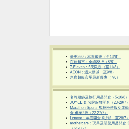
優惠360：本週優惠（至13/8）
百佳超市：全線88折（8/8）
7-Eleven：5天限定（至11/8）
AEON：週末勁減（至9/8）
惠康超級市場最新優惠（7/8）
名牌服飾及旅行用品開倉（5-10/8）
JOYCE & 名牌服飾開倉（23-29/7
Marathon Sports 馬拉松便服及
倉 低至2折（22-27/7）
Lenovo：年度開倉 6折起（至28/7
mothercare：玩具及嬰兒用品開倉
（至20/7）