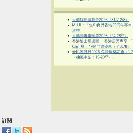
香港貓迷博覽會2026（31/7-2/8）
MUJI：「無印良品香港25周年專
巡禮
香港動漫電玩節2026（24-28/7）
香港迪士尼樂園： 香港居民專享 「
Chill 爽」4PM門票優惠（至31/8）
全民運動日2026 免費康樂設施（1-2
（抽籤申請：16-20/7）
訂閱