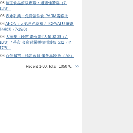
-06
佳宝食品超級市場：週週佳驚喜（7-
13/8）
-06
森永乳業：免費請你食 PARM雪糕批
-06
AEON：人氣角色巡禮 / TOPVALU 盛夏
好生活（7-19/8）
-06
大家樂：晚市 老火湯2人餐 $109（7-
10/8）/ 茶市 金蜜雞翼拼揚州炒飯 $32（至
17/8）
-06
百佳超市：指定會員 優先享88折（7/8）
Recent 1-30, total: 105076.
>>