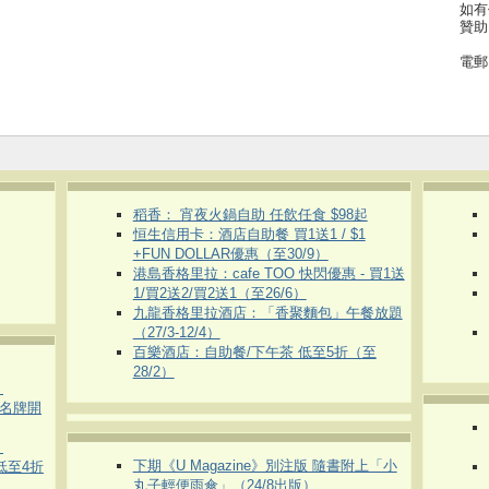
如有
贊助
電郵
稻香： 宵夜火鍋自助 任飲任食 $98起
恒生信用卡：酒店自助餐 買1送1 / $1
+FUN DOLLAR優惠（至30/9）
港島香格里拉：cafe TOO 快閃優惠 - 買1送
1/買2送2/買2送1（至26/6）
九龍香格里拉酒店：「香聚麵包」午餐放題
（27/3-12/4）
百樂酒店：自助餐/下午茶 低至5折（至
28/2）
）
運動名牌開
）
下期《U Magazine》別注版 隨書附上「小
 低至4折
丸子輕便雨傘」（24/8出版）