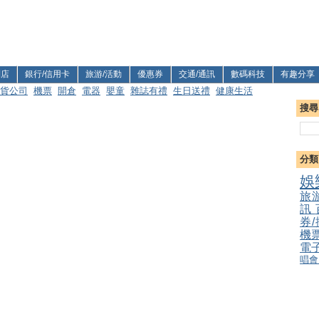
利店
銀行/信用卡
旅游/活動
優惠券
交通/通訊
數碼科技
有趣分享
貨公司
機票
開倉
電器
嬰童
雜誌有禮
生日送禮
健康生活
搜尋
分類
娛
旅
訊
券
機
電
唱