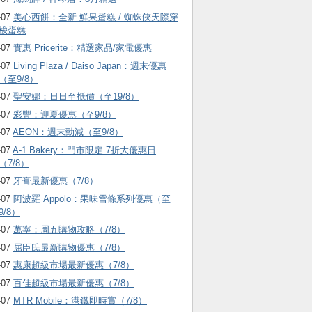
-07
美心西餅：全新 鮮果蛋糕 / 蜘蛛俠天際穿
梭蛋糕
-07
實惠 Pricerite：精選家品/家電優惠
-07
Living Plaza / Daiso Japan：週末優惠
（至9/8）
-07
聖安娜：日日至抵價（至19/8）
-07
彩豐：迎夏優惠（至9/8）
-07
AEON：週末勁減（至9/8）
-07
A-1 Bakery：門市限定 7折大優惠日
（7/8）
-07
牙膏最新優惠（7/8）
-07
阿波羅 Appolo：果味雪條系列優惠（至
9/8）
-07
萬寧：周五購物攻略（7/8）
-07
屈臣氏最新購物優惠（7/8）
-07
惠康超級市場最新優惠（7/8）
-07
百佳超級市場最新優惠（7/8）
-07
MTR Mobile：港鐵即時賞（7/8）