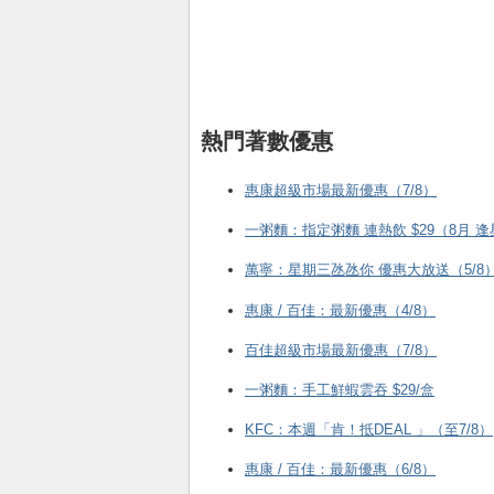
熱門著數優惠
惠康超級市場最新優惠（7/8）
一粥麵：指定粥麵 連熱飲 $29（8月 
萬寧：星期三氹氹你 優惠大放送（5/8
惠康 / 百佳：最新優惠（4/8）
百佳超級市場最新優惠（7/8）
一粥麵：手工鮮蝦雲吞 $29/盒
KFC ：本週「肯！抵DEAL 」（至7/8）
惠康 / 百佳：最新優惠（6/8）