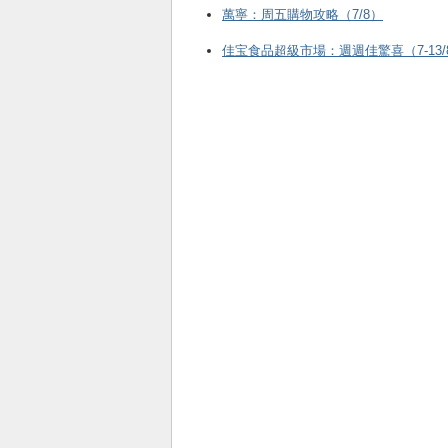
萬寧：周五購物攻略（7/8）
佳宝食品超級市場：週週佳驚喜（7-13/