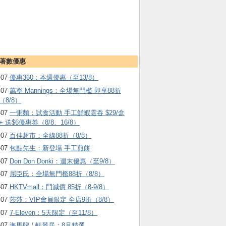
著數優惠
-07
優惠360：本週優惠（至13/8）
-07
萬寧 Mannings：全場無門檻 即享88折
（8/8）
-07
一粥麵：試食活動 手工鮮蝦雲吞 $29/盒
+ 送$6優惠券（8/8、16/8）
-07
百佳超市：全線88折（8/8）
-07
包點先生：新登場 手工煎餅
-07
Don Don Donki：週末優惠（至9/8）
-07
屈臣氏：全場無門檻88折（8/8）
-07
HKTVmall ：鬥減價 85折（8-9/8）
-07
莎莎：VIP會員限定 全店9折（8/8）
-07
7-Eleven：5天限定（至11/8）
-07
海馬牌 / 軒琴居：8月精選