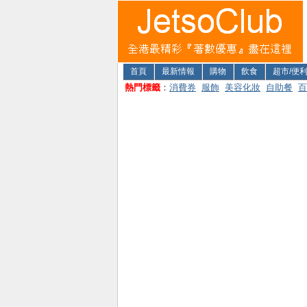
首頁
最新情報
購物
飲食
超市/便
熱門標籤
：
消費券
服飾
美容化妝
自助餐
百