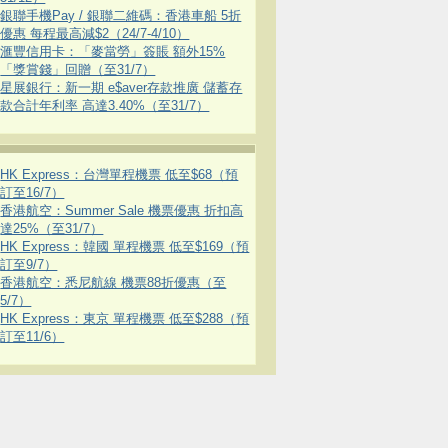
銀聯手機Pay / 銀聯二維碼：香港車船 5折
優惠 每程最高減$2（24/7-4/10）
滙豐信用卡：「麥當勞」簽賬 額外15%
「獎賞錢」回贈（至31/7）
星展銀行：新一期 e$aver存款推廣 儲蓄存
款合計年利率 高達3.40%（至31/7）
HK Express：台灣單程機票 低至$68（預
訂至16/7）
香港航空：Summer Sale 機票優惠 折扣高
達25%（至31/7）
HK Express：韓國 單程機票 低至$169（預
訂至9/7）
香港航空：悉尼航線 機票88折優惠（至
5/7）
HK Express：東京 單程機票 低至$288（預
訂至11/6）