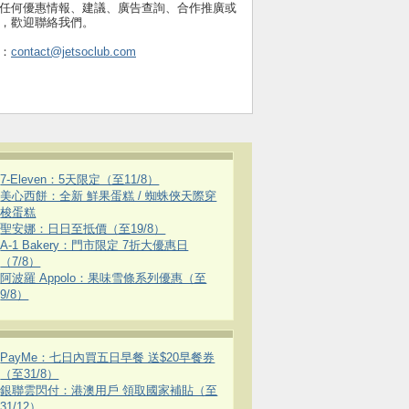
任何優惠情報、建議、廣告查詢、合作推廣或
，歡迎聯絡我們。
：
contact@jetsoclub.com
7-Eleven：5天限定（至11/8）
美心西餅：全新 鮮果蛋糕 / 蜘蛛俠天際穿
梭蛋糕
聖安娜：日日至抵價（至19/8）
A-1 Bakery：門市限定 7折大優惠日
（7/8）
阿波羅 Appolo：果味雪條系列優惠（至
9/8）
PayMe：七日內買五日早餐 送$20早餐券
（至31/8）
銀聯雲閃付：港澳用戶 領取國家補貼（至
31/12）