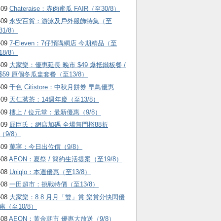
-09
Chateraise：赤肉蜜瓜 FAIR（至30/8）
-09
永安百貨：游泳及戶外服飾特集（至
31/8）
-09
7-Eleven：7仔預購網店 今期精品（至
18/8）
-09
大家樂：優惠延長 晚市 $49 爆抵鐵板餐 /
$59 原個冬瓜盅套餐（至13/8）
-09
千色 Citistore：中秋月餅券 早鳥優惠
-09
天仁茗茶：14週年慶（至13/8）
-09
樓上 / 位元堂：最新優惠（9/8）
-09
屈臣氏：網店加碼 全場無門檻88折
（9/8）
-09
萬寧：今日出位價（9/8）
-08
AEON：夏祭 / 簡約生活提案（至19/8）
-08
Uniqlo：本週優惠（至13/8）
-08
一田超市：挑戰特價（至13/8）
-08
大家樂：8.8 月月「雙」賞 樂賞分快閃優
惠（至10/8）
-08
AEON：黃金朝市 優惠大放送（9/8）