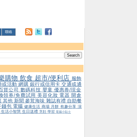
聯絡
樂購物
飲食
超市/便利店
服飾
游或活動
網購
銀行或信用卡
交通或通
百貨公司
數碼科技
嬰童
優惠券/現金
/換領券/免費試用
美容化妝
電器
開倉
票
其他
新聞
參茸海味
雜誌有禮
自助餐
子錢包
電腦
健康生活
商場
月餅
有趣分享
演
會
生活小智慧
生日送禮
烹飪
學習
電腦小貼士