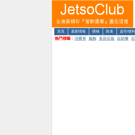
首頁
最新情報
購物
飲食
超市/便
熱門標籤
：
消費券
服飾
美容化妝
自助餐
百