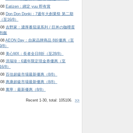
-08
Eatizen：綁定 yuu 即有賞
-08
Don Don Donki：7週年大創業祭 第二期
（至16/8）
-08
吉野家：濃厚番茄湯系列 / 巨丼の咖哩蛋
包飯
-08
AEON Day：自家品牌商品 8折優惠（至
9/8）
-08
美心MX：長者全日8折（至28/8）
-08
洪瑞珍：6週年限定現金券優惠（至
16/8）
-08
百佳超級市場最新優惠（8/8）
-08
惠康超級市場最新優惠（8/8）
-08
萬寧：最新優惠（8/8）
Recent 1-30, total: 105106.
>>