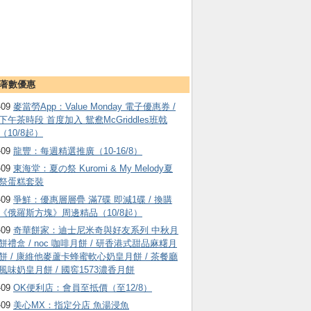
著數優惠
-09
麥當勞App：Value Monday 電子優惠券 /
下午茶時段 首度加入 鴛鴦McGriddles班戟
（10/8起）
-09
龍豐：每週精選推廣（10-16/8）
-09
東海堂：夏の祭 Kuromi & My Melody夏
祭蛋糕套裝
-09
爭鮮：優惠層層疊 滿7碟 即減1碟 / 換購
《俄羅斯方塊》周邊精品（10/8起）
-09
奇華餅家：迪士尼米奇與好友系列 中秋月
餅禮盒 / noc 咖啡月餅 / 研香港式甜品麻糬月
餅 / 康維他麥蘆卡蜂蜜軟心奶皇月餅 / 茶餐廳
風味奶皇月餅 / 國窖1573濃香月餅
-09
OK便利店：會員至抵價（至12/8）
-09
美心MX：指定分店 魚湯浸魚