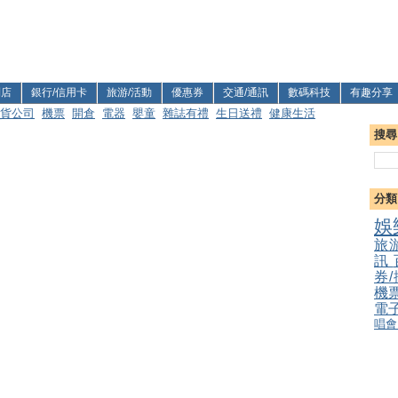
利店
銀行/信用卡
旅游/活動
優惠券
交通/通訊
數碼科技
有趣分享
貨公司
機票
開倉
電器
嬰童
雜誌有禮
生日送禮
健康生活
搜尋
分類
娛
旅
訊
券
機
電
唱