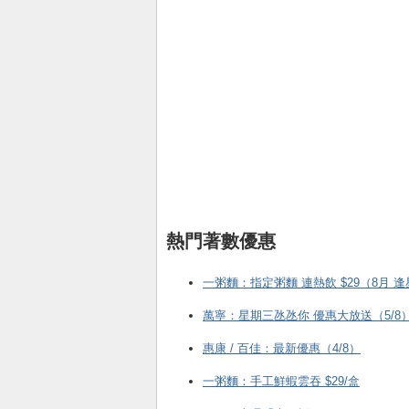
熱門著數優惠
一粥麵：指定粥麵 連熱飲 $29（8月 
萬寧：星期三氹氹你 優惠大放送（5/8
惠康 / 百佳：最新優惠（4/8）
一粥麵：手工鮮蝦雲吞 $29/盒