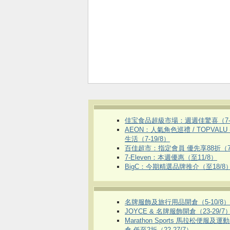
佳宝食品超級市場：週週佳驚喜（7-1
AEON：人氣角色巡禮 / TOPVALU
生活（7-19/8）
百佳超市：指定會員 優先享88折（7
7-Eleven：本週優惠（至11/8）
BigC：今期精選品牌推介（至18/8
名牌服飾及旅行用品開倉（5-10/8）
JOYCE & 名牌服飾開倉（23-29/7
Marathon Sports 馬拉松便服及
倉 低至2折（22-27/7）