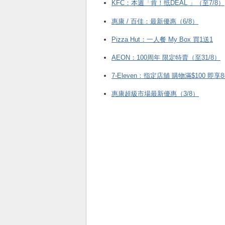
KFC ：本週「肯！抵DEAL 」（至7/8）
惠康 / 百佳：最新優惠（6/8）
Pizza Hut：一人餐 My Box 買1送1
AEON：100周年 限定特賣（至31/8）
7-Eleven：指定店舖 購物滿$100 即享
惠康超級市場最新優惠（3/8）