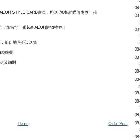
08
或AEON STYLE CARD會員，即送你8折網購優惠券一張
08
00積分，相當於一張$50 AEON購物禮券！
08
區，部份地區不設送貨
08
物袋徵費
08
條款及細則
08
08
08
08
08
08
Home
Older Post
08