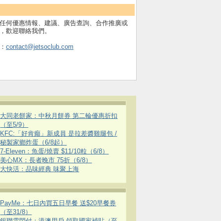
任何優惠情報、建議、廣告查詢、合作推廣或
，歡迎聯絡我們。
：
contact@jetsoclub.com
大同老餅家：中秋月餅券 第二輪優惠折扣
（至5/9）
KFC:「好肯癲」新成員 是拉差醬雞腿包 /
秘製家鄉炸蛋（6/8起）
7-Eleven：魚蛋/燒賣 $11/10粒（6/8）
美心MX：長者晚市 75折（6/8）
大快活：品味經典 味聚上海
PayMe：七日內買五日早餐 送$20早餐券
（至31/8）
銀聯雲閃付：港澳用戶 領取國家補貼（至