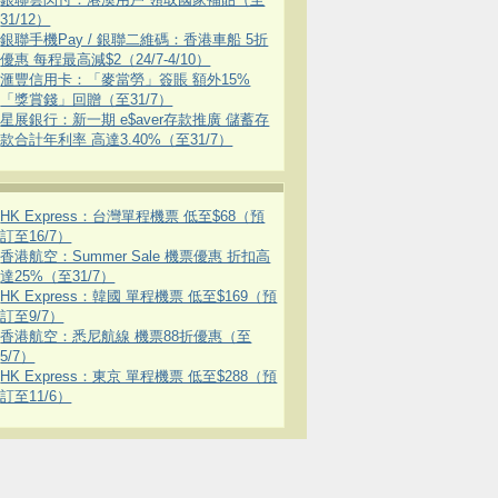
31/12）
銀聯手機Pay / 銀聯二維碼：香港車船 5折
優惠 每程最高減$2（24/7-4/10）
滙豐信用卡：「麥當勞」簽賬 額外15%
「獎賞錢」回贈（至31/7）
星展銀行：新一期 e$aver存款推廣 儲蓄存
款合計年利率 高達3.40%（至31/7）
HK Express：台灣單程機票 低至$68（預
訂至16/7）
香港航空：Summer Sale 機票優惠 折扣高
達25%（至31/7）
HK Express：韓國 單程機票 低至$169（預
訂至9/7）
香港航空：悉尼航線 機票88折優惠（至
5/7）
HK Express：東京 單程機票 低至$288（預
訂至11/6）