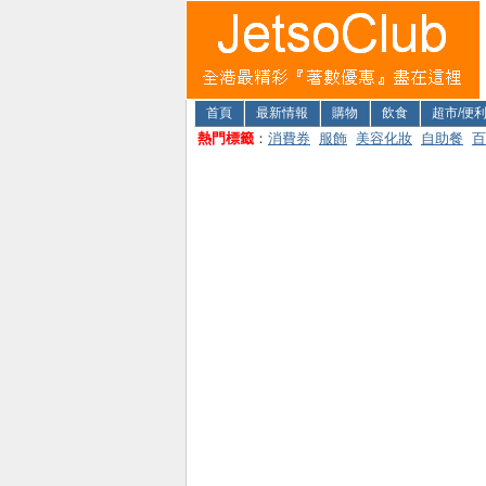
首頁
最新情報
購物
飲食
超市/便
熱門標籤
：
消費券
服飾
美容化妝
自助餐
百