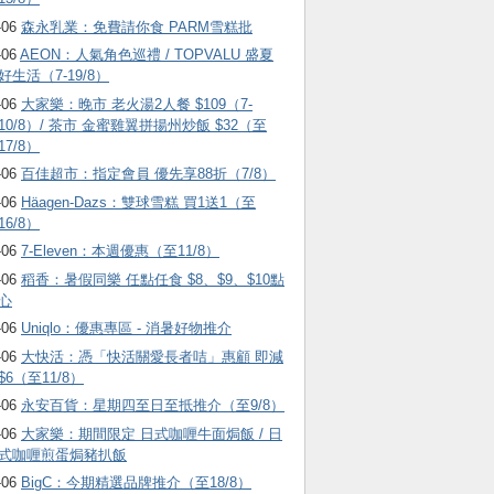
-06
森永乳業：免費請你食 PARM雪糕批
-06
AEON：人氣角色巡禮 / TOPVALU 盛夏
好生活（7-19/8）
-06
大家樂：晚市 老火湯2人餐 $109（7-
10/8）/ 茶市 金蜜雞翼拼揚州炒飯 $32（至
17/8）
-06
百佳超市：指定會員 優先享88折（7/8）
-06
Häagen-Dazs ：雙球雪糕 買1送1（至
16/8）
-06
7-Eleven：本週優惠（至11/8）
-06
稻香：暑假同樂 任點任食 $8、$9、$10點
心
-06
Uniqlo：優惠專區 - 消暑好物推介
-06
大快活：憑「快活關愛長者咭」惠顧 即減
$6（至11/8）
-06
永安百貨：星期四至日至抵推介（至9/8）
-06
大家樂：期間限定 日式咖喱牛面焗飯 / 日
式咖喱煎蛋焗豬扒飯
-06
BigC：今期精選品牌推介（至18/8）