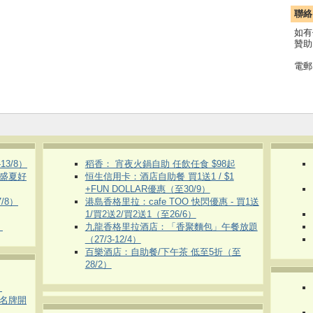
聯絡
如有
贊助
電郵
3/8）
稻香： 宵夜火鍋自助 任飲任食 $98起
 盛夏好
恒生信用卡：酒店自助餐 買1送1 / $1
+FUN DOLLAR優惠（至30/9）
/8）
港島香格里拉：cafe TOO 快閃優惠 - 買1送
1/買2送2/買2送1（至26/6）
）
九龍香格里拉酒店：「香聚麵包」午餐放題
（27/3-12/4）
百樂酒店：自助餐/下午茶 低至5折（至
28/2）
）
運動名牌開