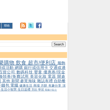
聯絡
樂購物
飲食
超市/便利店
服飾
游或活動
網購
銀行或信用卡
交通或通
百貨公司
數碼科技
嬰童
優惠券/現金
/換領券/免費試用
美容化妝
電器
開倉
票
其他
新聞
參茸海味
雜誌有禮
自助餐
子錢包
電腦
健康生活
商場
月餅
有趣分享
演
會
生活小智慧
生日送禮
烹飪
學習
電腦小貼士