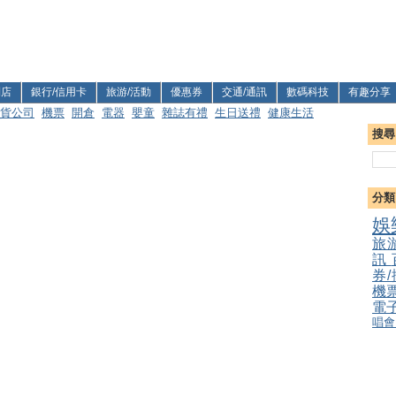
利店
銀行/信用卡
旅游/活動
優惠券
交通/通訊
數碼科技
有趣分享
貨公司
機票
開倉
電器
嬰童
雜誌有禮
生日送禮
健康生活
搜尋
分類
娛
旅
訊
券
機
電
唱