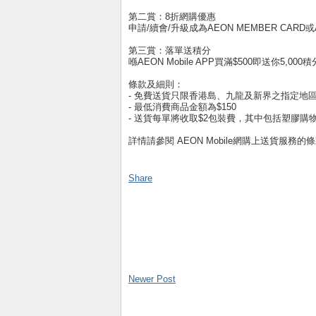
第二賞：8折網購優惠
申請/續會/升級成為AEON MEMBER CARD
第三賞：落單送積分
喺AEON Mobile APP買滿$500即送你5,0
條款及細則：
- 免費送貨只限香港島、九龍及新界之指定地
- 最低消費商品金額為$150
- 送貨每單將收取$2包裝費，其中包括塑膠購
詳情請參閱 AEON Mobile網購上送貨服務的
Share
Newer Post