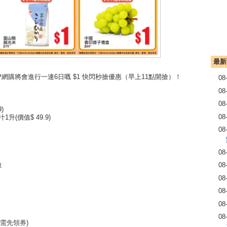
最新
e APP網購將會進行一連6日嘅 $1 快閃秒搶優惠（早上11點開搶）！
08
08
08
)
08
1升(價值$ 49.9)
08
08
08
單
08
08
08
08
 (需先領券)