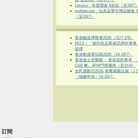
Lenovo：年度開倉 6折起（至28/7
mothercare：玩具及嬰兒用品開倉
（至20/7）
香港貓迷博覽會2026（31/7-2/8）
MUJI：「無印良品香港25周年專
巡禮
香港動漫電玩節2026（24-28/7）
香港迪士尼樂園： 香港居民專享 「
Chill 爽」4PM門票優惠（至31/8）
全民運動日2026 免費康樂設施（1-2
（抽籤申請：16-20/7）
訂閱