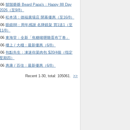
-06
鬍鬚爺爺 Beard Papa's：Happy 88 Day
2026（至9/8）
-06
松本清：德福廣場店 開幕優惠（至16/8）
-06
眼鏡88：周年感謝 名牌鏡架 買1送1（至
11/8）
-06
東海堂：全新「焦糖啫喱雞蛋布丁卷」
-06
樓上 / 大棧：最新優惠（6/8）
-06
包點先生：凍迷你菜肉包 $20/4個（指定
星期四）
-06
惠康 / 百佳：最新優惠（6/8）
Recent 1-30, total: 105061.
>>