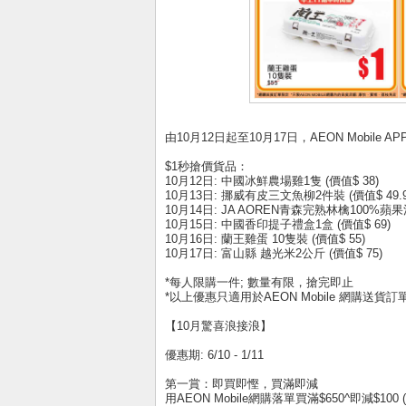
由10月12日起至10月17日，AEON Mobil
$1秒搶價貨品：
10月12日: 中國冰鮮農場雞1隻 (價值$ 38)
10月13日: 挪威有皮三文魚柳2件裝 (價值$ 49.9
10月14日: JA AOREN青森完熟林檎100%蘋果汁
10月15日: 中國香印提子禮盒1盒 (價值$ 69)
10月16日: 蘭王雞蛋 10隻裝 (價值$ 55)
10月17日: 富山縣 越光米2公斤 (價值$ 75)
*每人限購一件; 數量有限，搶完即止
*以上優惠只適用於AEON Mobile 網購送貨訂
【10月驚喜浪接浪】
優惠期: 6/10 - 1/11
第一賞：即買即慳，買滿即減
用AEON Mobile網購落單買滿$650^即減$100