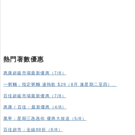
熱門著數優惠
惠康超級市場最新優惠（7/8）
一粥麵：指定粥麵 連熱飲 $29（8月 逢星期二至四）、
百佳超級市場最新優惠（7/8）
惠康 / 百佳：最新優惠（4/8）
萬寧：星期三氹氹你 優惠大放送（5/8）
百佳超市：全線88折（8/8）