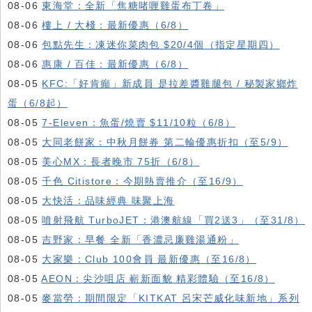
08-06
東海堂：全新「焦糖啫喱雞蛋布丁卷」
08-06
樓上 / 大棧：最新優惠（6/8）
08-06
包點先生：凍迷你菜肉包 $20/4個（指定星期四）
08-06
惠康 / 百佳：最新優惠（6/8）
08-05
KFC:「好肯癲」新成員 是拉差醬雞腿包 / 秘製家鄉炸
蛋（6/8起）
08-05
7-Eleven：魚蛋/燒賣 $11/10粒（6/8）
08-05
大同老餅家：中秋月餅券 第二輪優惠折扣（至5/9）
08-05
美心MX：長者晚市 75折（6/8）
08-05
千色 Citistore：今期熱賣推介（至16/9）
08-05
大快活：品味經典 味聚上海
08-05
噴射飛航 TurboJET：港澳航線「買2送3」（至31/8）
08-05
吉野家：早餐 全新「香濃忌廉雞湯通粉」
08-05
大家樂：Club 100會員 最新優惠（至16/8）
08-05
AEON：尖沙咀店 嶄新面貌 精彩體驗（至16/8）
08-05
麥當勞：期間限定「KITKAT 呂宋芒威化味新地」系列