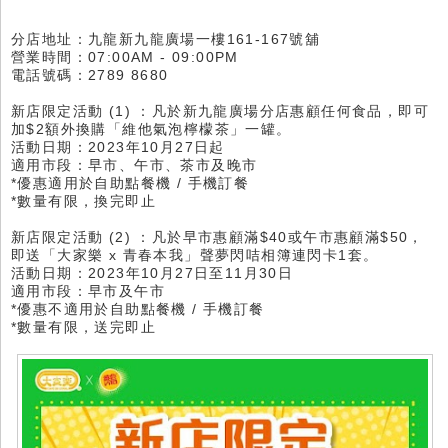
分店地址：九龍新九龍廣場一樓161-167號舖
營業時間：07:00AM - 09:00PM
電話號碼：2789 8680
新店限定活動 (1) ：凡於新九龍廣場分店惠顧任何食品，即可
加$2額外換購「維他氣泡檸檬茶」一罐。
活動日期：2023年10月27日起
適用市段：早市、午市、茶市及晚市
*優惠適用於自助點餐機 / 手機訂餐
*數量有限，換完即止
新店限定活動 (2) ：凡於早市惠顧滿$40或午市惠顧滿$50，
即送「大家樂 x 青春本我」聲夢閃咭相簿連閃卡1套。
活動日期：2023年10月27日至11月30日
適用市段：早市及午市
*優惠不適用於自助點餐機 / 手機訂餐
*數量有限，送完即止