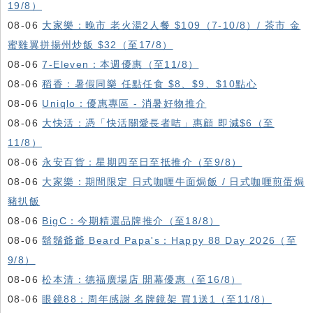
19/8）
08-06
大家樂：晚市 老火湯2人餐 $109（7-10/8）/ 茶市 金
蜜雞翼拼揚州炒飯 $32（至17/8）
08-06
7-Eleven：本週優惠（至11/8）
08-06
稻香：暑假同樂 任點任食 $8、$9、$10點心
08-06
Uniqlo：優惠專區 - 消暑好物推介
08-06
大快活：憑「快活關愛長者咭」惠顧 即減$6（至
11/8）
08-06
永安百貨：星期四至日至抵推介（至9/8）
08-06
大家樂：期間限定 日式咖喱牛面焗飯 / 日式咖喱煎蛋焗
豬扒飯
08-06
BigC：今期精選品牌推介（至18/8）
08-06
鬍鬚爺爺 Beard Papa's：Happy 88 Day 2026（至
9/8）
08-06
松本清：德福廣場店 開幕優惠（至16/8）
08-06
眼鏡88：周年感謝 名牌鏡架 買1送1（至11/8）