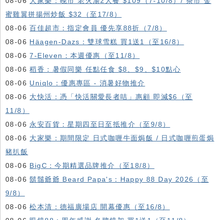
08-06
大家樂：晚市 老火湯2人餐 $109（7-10/8）/ 茶市 金
蜜雞翼拼揚州炒飯 $32（至17/8）
08-06
百佳超市：指定會員 優先享88折（7/8）
08-06
Häagen-Dazs ：雙球雪糕 買1送1（至16/8）
08-06
7-Eleven：本週優惠（至11/8）
08-06
稻香：暑假同樂 任點任食 $8、$9、$10點心
08-06
Uniqlo：優惠專區 - 消暑好物推介
08-06
大快活：憑「快活關愛長者咭」惠顧 即減$6（至
11/8）
08-06
永安百貨：星期四至日至抵推介（至9/8）
08-06
大家樂：期間限定 日式咖喱牛面焗飯 / 日式咖喱煎蛋焗
豬扒飯
08-06
BigC：今期精選品牌推介（至18/8）
08-06
鬍鬚爺爺 Beard Papa's：Happy 88 Day 2026（至
9/8）
08-06
松本清：德福廣場店 開幕優惠（至16/8）