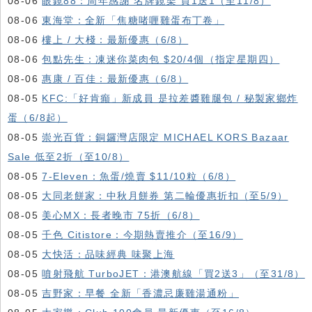
08-06
眼鏡88：周年感謝 名牌鏡架 買1送1（至11/8）
08-06
東海堂：全新「焦糖啫喱雞蛋布丁卷」
08-06
樓上 / 大棧：最新優惠（6/8）
08-06
包點先生：凍迷你菜肉包 $20/4個（指定星期四）
08-06
惠康 / 百佳：最新優惠（6/8）
08-05
KFC:「好肯癲」新成員 是拉差醬雞腿包 / 秘製家鄉炸
蛋（6/8起）
08-05
崇光百貨：銅鑼灣店限定 MICHAEL KORS Bazaar
Sale 低至2折（至10/8）
08-05
7-Eleven：魚蛋/燒賣 $11/10粒（6/8）
08-05
大同老餅家：中秋月餅券 第二輪優惠折扣（至5/9）
08-05
美心MX：長者晚市 75折（6/8）
08-05
千色 Citistore：今期熱賣推介（至16/9）
08-05
大快活：品味經典 味聚上海
08-05
噴射飛航 TurboJET：港澳航線「買2送3」（至31/8）
08-05
吉野家：早餐 全新「香濃忌廉雞湯通粉」