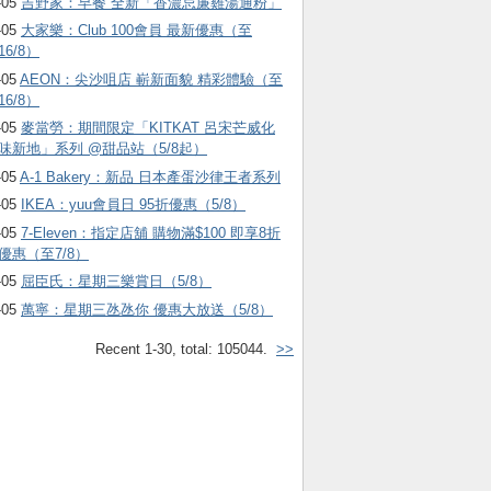
-05
吉野家：早餐 全新「香濃忌廉雞湯通粉」
-05
大家樂：Club 100會員 最新優惠（至
16/8）
-05
AEON：尖沙咀店 嶄新面貌 精彩體驗（至
16/8）
-05
麥當勞：期間限定「KITKAT 呂宋芒威化
味新地」系列 @甜品站（5/8起）
-05
A-1 Bakery：新品 日本產蛋沙律王者系列
-05
IKEA：yuu會員日 95折優惠（5/8）
-05
7-Eleven：指定店舖 購物滿$100 即享8折
優惠（至7/8）
-05
屈臣氏：星期三樂賞日（5/8）
-05
萬寧：星期三氹氹你 優惠大放送（5/8）
Recent 1-30, total: 105044.
>>