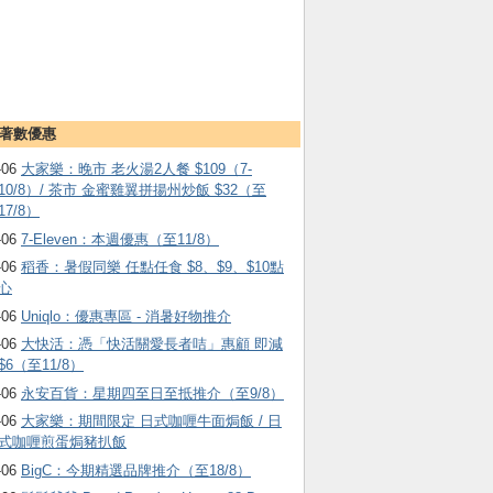
著數優惠
-06
大家樂：晚市 老火湯2人餐 $109（7-
10/8）/ 茶市 金蜜雞翼拼揚州炒飯 $32（至
17/8）
-06
7-Eleven：本週優惠（至11/8）
-06
稻香：暑假同樂 任點任食 $8、$9、$10點
心
-06
Uniqlo：優惠專區 - 消暑好物推介
-06
大快活：憑「快活關愛長者咭」惠顧 即減
$6（至11/8）
-06
永安百貨：星期四至日至抵推介（至9/8）
-06
大家樂：期間限定 日式咖喱牛面焗飯 / 日
式咖喱煎蛋焗豬扒飯
-06
BigC：今期精選品牌推介（至18/8）