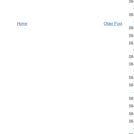
08
08
Home
Older Post
08
08
08
08
08
08
08
08
08
08
08