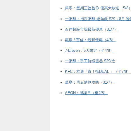
萬寧：星期三氹氹你 優惠大放送（5/8
一粥麵：指定粥麵 連熱飲 $29（8月 
百佳超級市場最新優惠（31/7）
惠康 / 百佳：最新優惠（4/8）
7-Eleven：5天限定（至4/8）
一粥麵：手工鮮蝦雲吞 $29/盒
KFC ：本週「肯！抵DEAL 」（至7/8）
萬寧：周五購物攻略（31/7）
AEON：感謝日（至2/8）