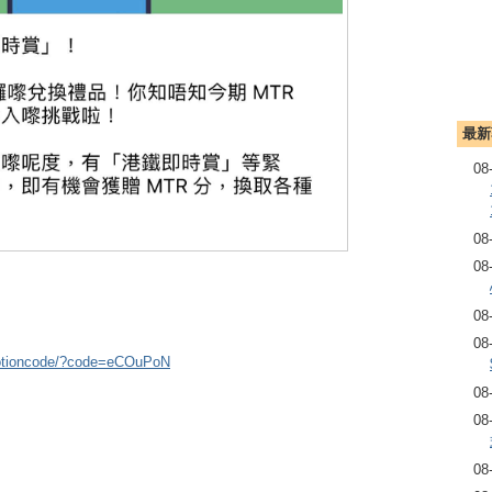
最新
08
08
08
08
08
omotioncode/?code=eCOuPoN
08
08
08