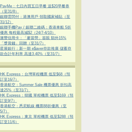
PayMe：七日內買五日早餐 送$20早餐券
（至31/8）
銀聯雲閃付：港澳用戶 領取國家補貼（至
31/12）
銀聯手機Pay / 銀聯二維碼：香港車船 5折
優惠 每程最高減$2（24/7-4/10）
滙豐信用卡：「麥當勞」簽賬 額外15%
「獎賞錢」回贈（至31/7）
星展銀行：新一期 e$aver存款推廣 儲蓄存
款合計年利率 高達3.40%（至31/7）
HK Express：台灣單程機票 低至$68（預
訂至16/7）
香港航空：Summer Sale 機票優惠 折扣高
達25%（至31/7）
HK Express：韓國 單程機票 低至$169（預
訂至9/7）
香港航空：悉尼航線 機票88折優惠（至
5/7）
HK Express：東京 單程機票 低至$288（預
訂至11/6）