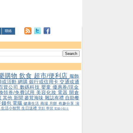
聯絡
樂購物
飲食
超市/便利店
服飾
游或活動
網購
銀行或信用卡
交通或通
百貨公司
數碼科技
嬰童
優惠券/現金
/換領券/免費試用
美容化妝
電器
開倉
票
其他
新聞
參茸海味
雜誌有禮
自助餐
子錢包
電腦
健康生活
商場
月餅
有趣分享
演
會
生活小智慧
生日送禮
烹飪
學習
電腦小貼士