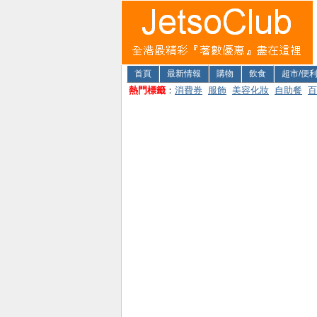
首頁
最新情報
購物
飲食
超市/便
熱門標籤
：
消費券
服飾
美容化妝
自助餐
百