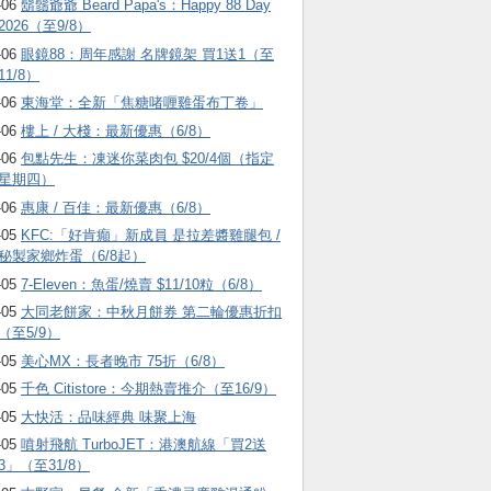
-06
鬍鬚爺爺 Beard Papa's：Happy 88 Day
2026（至9/8）
-06
眼鏡88：周年感謝 名牌鏡架 買1送1（至
11/8）
-06
東海堂：全新「焦糖啫喱雞蛋布丁卷」
-06
樓上 / 大棧：最新優惠（6/8）
-06
包點先生：凍迷你菜肉包 $20/4個（指定
星期四）
-06
惠康 / 百佳：最新優惠（6/8）
-05
KFC:「好肯癲」新成員 是拉差醬雞腿包 /
秘製家鄉炸蛋（6/8起）
-05
7-Eleven：魚蛋/燒賣 $11/10粒（6/8）
-05
大同老餅家：中秋月餅券 第二輪優惠折扣
（至5/9）
-05
美心MX：長者晚市 75折（6/8）
-05
千色 Citistore：今期熱賣推介（至16/9）
-05
大快活：品味經典 味聚上海
-05
噴射飛航 TurboJET：港澳航線「買2送
3」（至31/8）