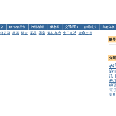
利店
銀行/信用卡
旅游/活動
優惠券
交通/通訊
數碼科技
有趣分享
貨公司
機票
開倉
電器
嬰童
雜誌有禮
生日送禮
健康生活
搜尋
分類
娛
旅
訊
券
機
電
唱