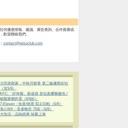
任何優惠情報、建議、廣告查詢、合作推廣或
，歡迎聯絡我們。
：
contact@jetsoclub.com
大同老餅家：中秋月餅券 第二輪優惠折扣
（至5/9）
KFC:「好肯癲」新成員 是拉差醬雞腿包 /
秘製家鄉炸蛋（6/8起）
7-Eleven：魚蛋/燒賣 $11/10粒（6/8）
美心MX：長者晚市 75折（6/8）
大快活：品味經典 味聚上海