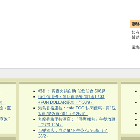
聯絡
如有
贊助
電郵
）
稻香： 宵夜火鍋自助 任飲任食 $98起
恒生信用卡：酒店自助餐 買1送1 / $1
8）
+FUN DOLLAR優惠（至30/9）
體驗（至
港島香格里拉：cafe TOO 快閃優惠 - 買1送
1/買2送2/買2送1（至26/6）
即享8折
九龍香格里拉酒店：「香聚麵包」午餐放題
（27/3-12/4）
百樂酒店：自助餐/下午茶 低至5折（至
28/2）