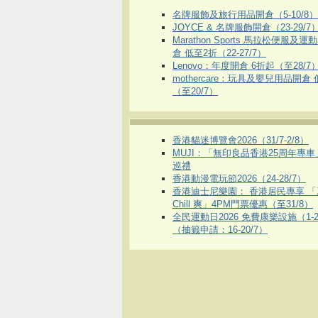
名牌服飾及旅行用品開倉（5-10/8）
JOYCE & 名牌服飾開倉（23-29/7
Marathon Sports 馬拉松便服及
倉 低至2折（22-27/7）
Lenovo：年度開倉 6折起（至28/7
mothercare：玩具及嬰兒用品開倉
（至20/7）
香港貓迷博覽會2026（31/7-2/8）
MUJI：「無印良品香港25周年專
巡禮
香港動漫電玩節2026（24-28/7）
香港迪士尼樂園： 香港居民專享 「
Chill 爽」4PM門票優惠（至31/8）
全民運動日2026 免費康樂設施（1-2
（抽籤申請：16-20/7）