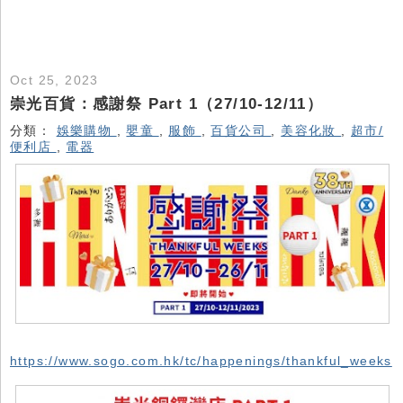
Oct 25, 2023
崇光百貨：感謝祭 Part 1（27/10-12/11）
分類：
娛樂購物
,
嬰童
,
服飾
,
百貨公司
,
美容化妝
,
超市/
便利店
,
電器
https://www.sogo.com.hk/tc/happenings/thankful_weeks