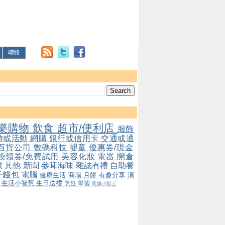
聯絡
樂購物
飲食
超市/便利店
服飾
游或活動
網購
銀行或信用卡
交通或通
百貨公司
數碼科技
嬰童
優惠券/現金
/換領券/免費試用
美容化妝
電器
開倉
票
其他
新聞
參茸海味
雜誌有禮
自助餐
子錢包
電腦
健康生活
商場
月餅
有趣分享
演
會
生活小智慧
生日送禮
烹飪
學習
電腦小貼士