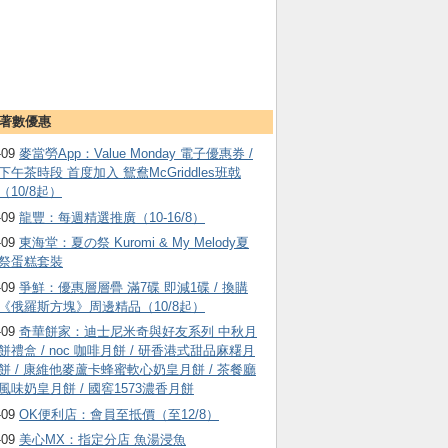
著數優惠
-09
麥當勞App：Value Monday 電子優惠券 /
下午茶時段 首度加入 鴛鴦McGriddles班戟
（10/8起）
-09
龍豐：每週精選推廣（10-16/8）
-09
東海堂：夏の祭 Kuromi & My Melody夏
祭蛋糕套裝
-09
爭鮮：優惠層層疊 滿7碟 即減1碟 / 換購
《俄羅斯方塊》周邊精品（10/8起）
-09
奇華餅家：迪士尼米奇與好友系列 中秋月
餅禮盒 / noc 咖啡月餅 / 研香港式甜品麻糬月
餅 / 康維他麥蘆卡蜂蜜軟心奶皇月餅 / 茶餐廳
風味奶皇月餅 / 國窖1573濃香月餅
-09
OK便利店：會員至抵價（至12/8）
-09
美心MX：指定分店 魚湯浸魚