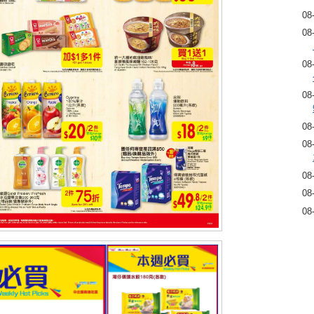
08
08
08
08
08
08
08
08
08