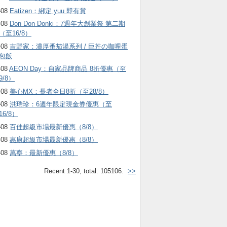
-08
Eatizen：綁定 yuu 即有賞
-08
Don Don Donki：7週年大創業祭 第二期
（至16/8）
-08
吉野家：濃厚番茄湯系列 / 巨丼の咖哩蛋
包飯
-08
AEON Day：自家品牌商品 8折優惠（至
9/8）
-08
美心MX：長者全日8折（至28/8）
-08
洪瑞珍：6週年限定現金券優惠（至
16/8）
-08
百佳超級市場最新優惠（8/8）
-08
惠康超級市場最新優惠（8/8）
-08
萬寧：最新優惠（8/8）
Recent 1-30, total: 105106.
>>