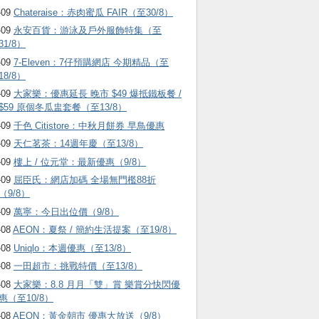
-09
Chateraise：赤肉蜜瓜 FAIR（至30/8）
-09
永安百貨：游泳及戶外服飾特集（至
31/8）
-09
7-Eleven：7仔預購網店 今期精品（至
18/8）
-09
大家樂：優惠延長 晚市 $49 爆抵鐵板餐 /
$59 原個冬瓜盅套餐（至13/8）
-09
千色 Citistore：中秋月餅券 早鳥優惠
-09
天仁茗茶：14週年慶（至13/8）
-09
樓上 / 位元堂：最新優惠（9/8）
-09
屈臣氏：網店加碼 全場無門檻88折
（9/8）
-09
萬寧：今日出位價（9/8）
-08
AEON：夏祭 / 簡約生活提案（至19/8）
-08
Uniqlo：本週優惠（至13/8）
-08
一田超市：挑戰特價（至13/8）
-08
大家樂：8.8 月月「雙」賞 樂賞分快閃優
惠（至10/8）
-08
AEON：黃金朝市 優惠大放送（9/8）