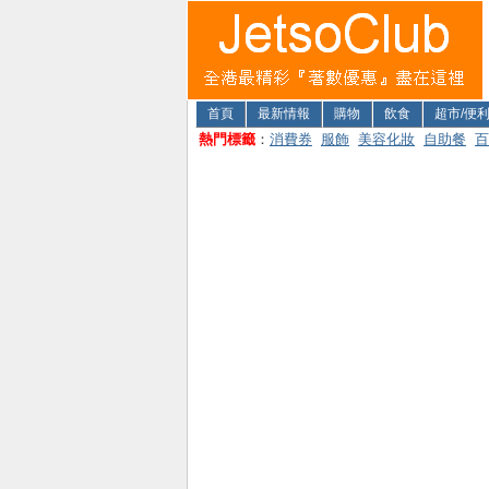
首頁
最新情報
購物
飲食
超市/便
熱門標籤
：
消費券
服飾
美容化妝
自助餐
百