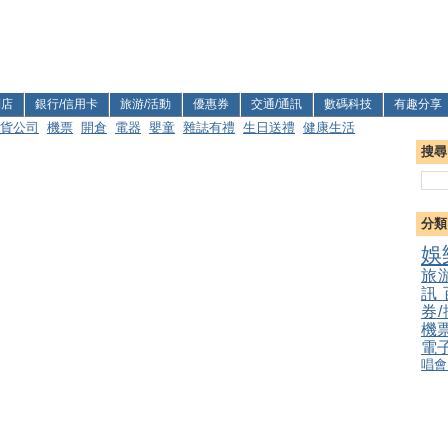
利店
銀行/信用卡
旅游/活動
優惠券
交通/通訊
數碼科技
有趣分享
貨公司
機票
開倉
電器
嬰童
雜誌有禮
生日送禮
健康生活
搜尋
分類
娛
旅
訊
券
機
電
唱