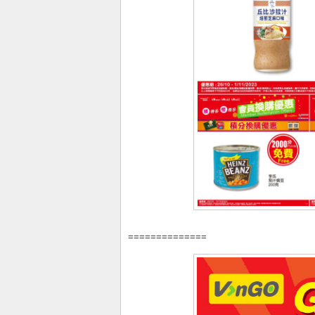
==============