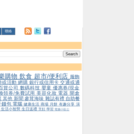
聯絡
樂購物
飲食
超市/便利店
服飾
游或活動
網購
銀行或信用卡
交通或通
百貨公司
數碼科技
嬰童
優惠券/現金
/換領券/免費試用
美容化妝
電器
開倉
票
其他
新聞
參茸海味
雜誌有禮
自助餐
子錢包
電腦
健康生活
商場
月餅
有趣分享
演
會
生活小智慧
生日送禮
烹飪
學習
電腦小貼士