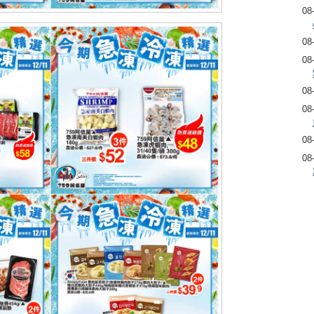
08
08
08
08
08
08
08