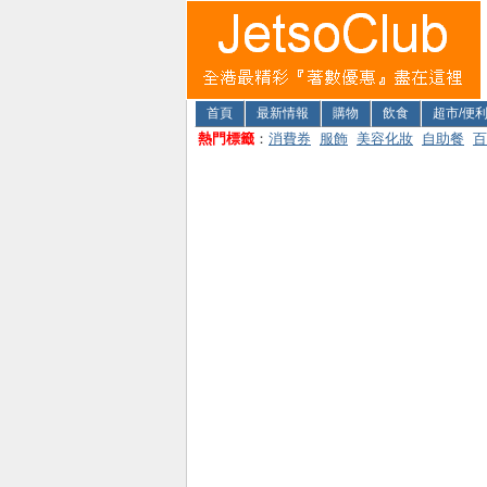
首頁
最新情報
購物
飲食
超市/便
熱門標籤
：
消費券
服飾
美容化妝
自助餐
百