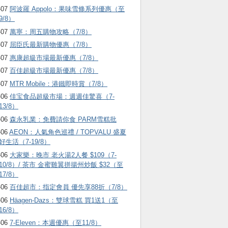
-07
阿波羅 Appolo：果味雪條系列優惠（至
9/8）
-07
萬寧：周五購物攻略（7/8）
-07
屈臣氏最新購物優惠（7/8）
-07
惠康超級市場最新優惠（7/8）
-07
百佳超級市場最新優惠（7/8）
-07
MTR Mobile：港鐵即時賞（7/8）
-06
佳宝食品超級市場：週週佳驚喜（7-
13/8）
-06
森永乳業：免費請你食 PARM雪糕批
-06
AEON：人氣角色巡禮 / TOPVALU 盛夏
好生活（7-19/8）
-06
大家樂：晚市 老火湯2人餐 $109（7-
10/8）/ 茶市 金蜜雞翼拼揚州炒飯 $32（至
17/8）
-06
百佳超市：指定會員 優先享88折（7/8）
-06
Häagen-Dazs ：雙球雪糕 買1送1（至
16/8）
-06
7-Eleven：本週優惠（至11/8）