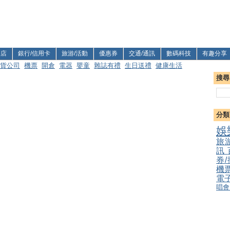
利店
銀行/信用卡
旅游/活動
優惠券
交通/通訊
數碼科技
有趣分享
貨公司
機票
開倉
電器
嬰童
雜誌有禮
生日送禮
健康生活
搜尋
分類
娛
旅
訊
券
機
電
唱