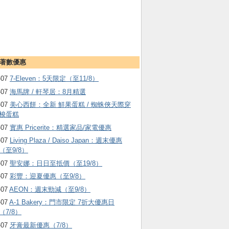
著數優惠
-07
7-Eleven：5天限定（至11/8）
-07
海馬牌 / 軒琴居：8月精選
-07
美心西餅：全新 鮮果蛋糕 / 蜘蛛俠天際穿
梭蛋糕
-07
實惠 Pricerite：精選家品/家電優惠
-07
Living Plaza / Daiso Japan：週末優惠
（至9/8）
-07
聖安娜：日日至抵價（至19/8）
-07
彩豐：迎夏優惠（至9/8）
-07
AEON：週末勁減（至9/8）
-07
A-1 Bakery：門市限定 7折大優惠日
（7/8）
-07
牙膏最新優惠（7/8）