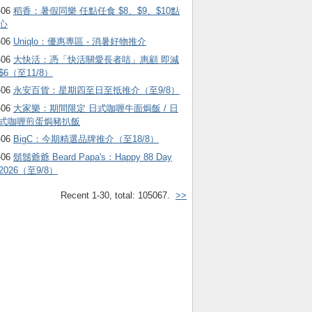
-06
稻香：暑假同樂 任點任食 $8、$9、$10點
心
-06
Uniqlo：優惠專區 - 消暑好物推介
-06
大快活：憑「快活關愛長者咭」惠顧 即減
$6（至11/8）
-06
永安百貨：星期四至日至抵推介（至9/8）
-06
大家樂：期間限定 日式咖喱牛面焗飯 / 日
式咖喱煎蛋焗豬扒飯
-06
BigC：今期精選品牌推介（至18/8）
-06
鬍鬚爺爺 Beard Papa's：Happy 88 Day
2026（至9/8）
Recent 1-30, total: 105067.
>>