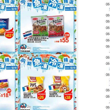
08
08
08
08
08
08
08
08
08
08
08
08
08