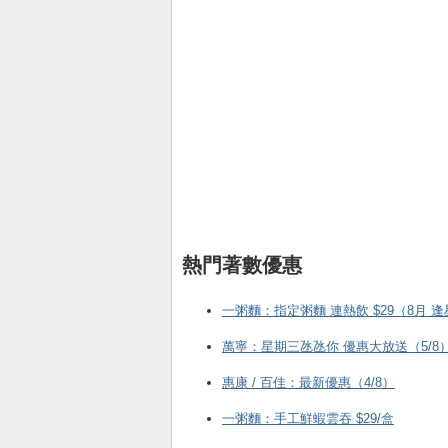
熱門著數優惠
一粥麵：指定粥麵 連熱飲 $29（8月 
萬寧：星期三氹氹你 優惠大放送（5/8
惠康 / 百佳：最新優惠（4/8）
一粥麵：手工鮮蝦雲吞 $29/盒