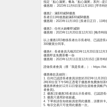
指定「點心滿粥」餐為「點心滿粥」系列 –是日靚
優惠期： 2023年11月6日至11月18日 [早市時段
優惠2：滿$30減$8優惠
長者日11時後惠顧滿$30減$8優惠
優惠期：2023年11月19日 [長者日正日，11時
優惠3：任何火鍋餐即減$8
優惠期：2023年11月20日至12月3日 [晚市時段
以上優惠1同3都係長者出示長者咭、已認證長者
300樂賞分同享。
優惠4：長者會員凡喺2023年11月20日至12月
優惠即送免費茶餐一份
優惠期：2023年12月11日至12月15日 [茶市時
證做長者會員（㩒「我是長者」）：https://bit.ly/cl
優惠條款及細則：
1. 任何已認證長者會員須曾於2023年11月20
2時30分至下午5時正憑電子優惠券免費換領
優惠券將會於12月11日發送到合資格會員帳戶內
者會員)。
2. 優惠1至優惠3長者須出示長者咭、已認
3. 優惠只適用於收銀處。
4. 下單前請告知收銀員使用此優惠，須要持
5. 每宗交易只可使用此優惠一次。