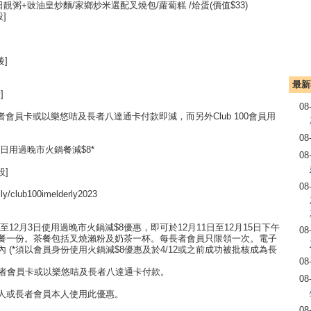
粥+豉油皇炒麵/家鄉炒米選配叉燒包/蘿蔔糕 /烚蛋(價值$33)
]
後]
最新
]
08
會員卡或以樂悠咭及長者八達通卡付款即減，而另外Club 100會員用
08
3日用過晚市火鍋餐減$8*
08
段]
08
ub100imelderly2023
日至12月3日使用過晚市火鍋減$8優惠，即可於12月11日至12月15日下午
08
茶餐一份。茶餐包括叉燒瀨粉及奶茶一杯。每長者會員只限領一次。電子
 (*須以會員身份使用火鍋減$8優惠及於4/12或之前成功被批核成為長
08
證長者會員卡或以樂悠咭及長者八達通卡付款。
08
卡人或長者會員本人使用此優惠。
08