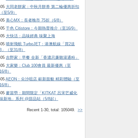
-05
大同老餅家：中秋月餅券 第二輪優惠折扣
（至5/9）
-05
美心MX：長者晚市 75折（6/8）
-05
千色 Citistore：今期熱賣推介（至16/9）
-05
大快活：品味經典 味聚上海
-05
噴射飛航 TurboJET：港澳航線「買2送
3」（至31/8）
-05
吉野家：早餐 全新「香濃忌廉雞湯通粉」
-05
大家樂：Club 100會員 最新優惠（至
16/8）
-05
AEON：尖沙咀店 嶄新面貌 精彩體驗（至
16/8）
-05
麥當勞：期間限定「KITKAT 呂宋芒威化
味新地」系列 @甜品站（5/8起）
Recent 1-30, total: 105049.
>>