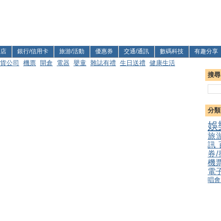
利店
銀行/信用卡
旅游/活動
優惠券
交通/通訊
數碼科技
有趣分享
貨公司
機票
開倉
電器
嬰童
雜誌有禮
生日送禮
健康生活
搜尋
分類
娛
旅
訊
券
機
電
唱