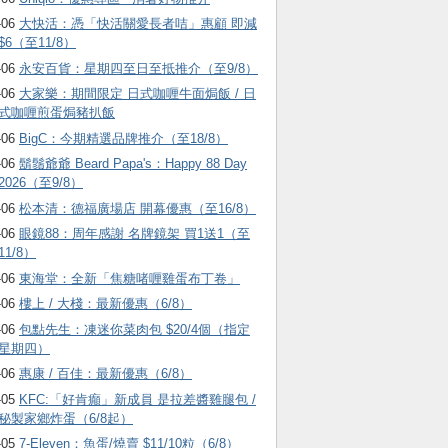
-06
大快活：憑「快活關愛長者咭」惠顧 即減
$6（至11/8）
-06
永安百貨：星期四至日至抵推介（至9/8）
-06
大家樂：期間限定 日式咖喱牛面焗飯 / 日
式咖喱煎蛋焗豬扒飯
-06
BigC：今期精選品牌推介（至18/8）
-06
鬍鬚爺爺 Beard Papa's：Happy 88 Day
2026（至9/8）
-06
松本清：德福廣場店 開幕優惠（至16/8）
-06
眼鏡88：周年感謝 名牌鏡架 買1送1（至
11/8）
-06
東海堂：全新「焦糖啫喱雞蛋布丁卷」
-06
樓上 / 大棧：最新優惠（6/8）
-06
包點先生：凍迷你菜肉包 $20/4個（指定
星期四）
-06
惠康 / 百佳：最新優惠（6/8）
-05
KFC:「好肯癲」新成員 是拉差醬雞腿包 /
秘製家鄉炸蛋（6/8起）
-05
7-Eleven：魚蛋/燒賣 $11/10粒（6/8）