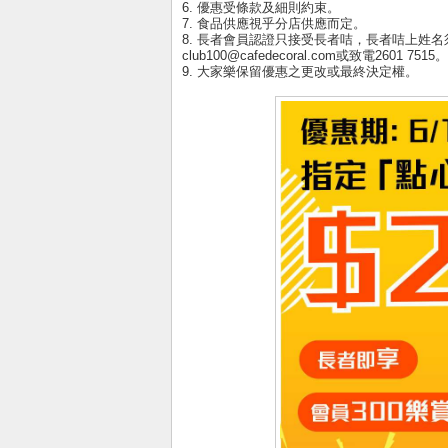
6. 優惠受條款及細則約束。
7. 食品供應視乎分店供應而定。
8. 長者會員認證只接受長者咭，長者咭上姓
club100@cafedecoral.com或致電2601 7515。
9. 大家樂保留優惠之更改或最終決定權。