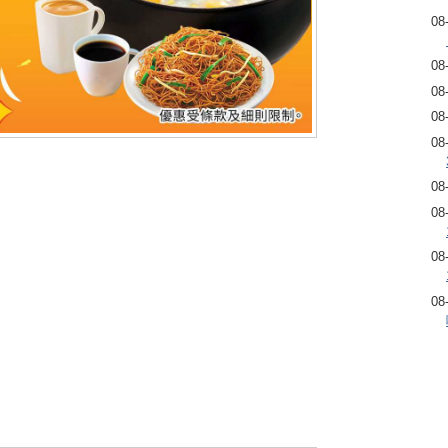
08
08
08
08
08
08
08
08
08