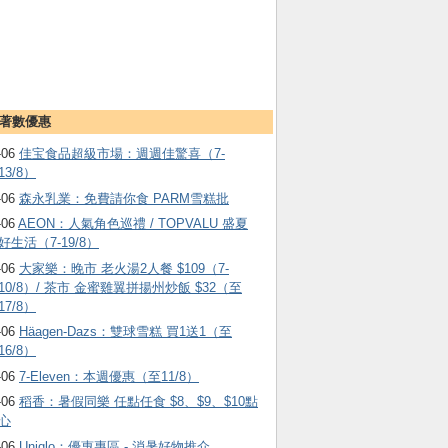
著數優惠
-06
佳宝食品超級市場：週週佳驚喜（7-
13/8）
-06
森永乳業：免費請你食 PARM雪糕批
-06
AEON：人氣角色巡禮 / TOPVALU 盛夏
好生活（7-19/8）
-06
大家樂：晚市 老火湯2人餐 $109（7-
10/8）/ 茶市 金蜜雞翼拼揚州炒飯 $32（至
17/8）
-06
Häagen-Dazs ：雙球雪糕 買1送1（至
16/8）
-06
7-Eleven：本週優惠（至11/8）
-06
稻香：暑假同樂 任點任食 $8、$9、$10點
心
-06
Uniqlo：優惠專區 - 消暑好物推介