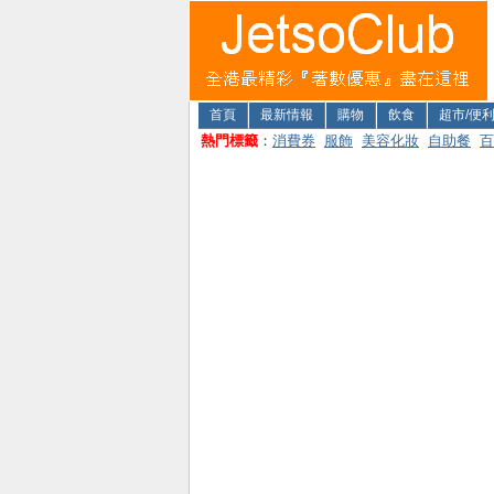
首頁
最新情報
購物
飲食
超市/便
熱門標籤
：
消費券
服飾
美容化妝
自助餐
百