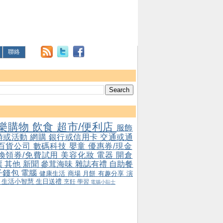
聯絡
樂購物
飲食
超市/便利店
服飾
游或活動
網購
銀行或信用卡
交通或通
百貨公司
數碼科技
嬰童
優惠券/現金
/換領券/免費試用
美容化妝
電器
開倉
票
其他
新聞
參茸海味
雜誌有禮
自助餐
子錢包
電腦
健康生活
商場
月餅
有趣分享
演
會
生活小智慧
生日送禮
烹飪
學習
電腦小貼士