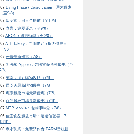
-07
Living Plaza / Daiso Japan：週末優惠
（至9/8）
-07
聖安娜：日日至抵價（至19/8）
-07
彩豐：迎夏優惠（至9/8）
-07
AEON：週末勁減（至9/8）
-07
A-1 Bakery：門市限定 7折大優惠日
（7/8）
-07
牙膏最新優惠（7/8）
-07
阿波羅 Appolo：果味雪條系列優惠（至
9/8）
-07
萬寧：周五購物攻略（7/8）
-07
屈臣氏最新購物優惠（7/8）
-07
惠康超級市場最新優惠（7/8）
-07
百佳超級市場最新優惠（7/8）
-07
MTR Mobile：港鐵即時賞（7/8）
-06
佳宝食品超級市場：週週佳驚喜（7-
13/8）
-06
森永乳業：免費請你食 PARM雪糕批