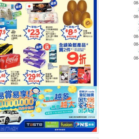
08
08
08
08
08