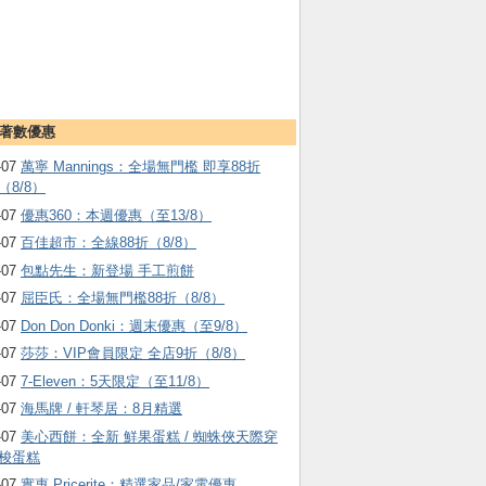
著數優惠
-07
萬寧 Mannings：全場無門檻 即享88折
（8/8）
-07
優惠360：本週優惠（至13/8）
-07
百佳超市：全線88折（8/8）
-07
包點先生：新登場 手工煎餅
-07
屈臣氏：全場無門檻88折（8/8）
-07
Don Don Donki：週末優惠（至9/8）
-07
莎莎：VIP會員限定 全店9折（8/8）
-07
7-Eleven：5天限定（至11/8）
-07
海馬牌 / 軒琴居：8月精選
-07
美心西餅：全新 鮮果蛋糕 / 蜘蛛俠天際穿
梭蛋糕
-07
實惠 Pricerite：精選家品/家電優惠