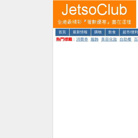
首頁
最新情報
購物
飲食
超市/便
熱門標籤
：
消費券
服飾
美容化妝
自助餐
百