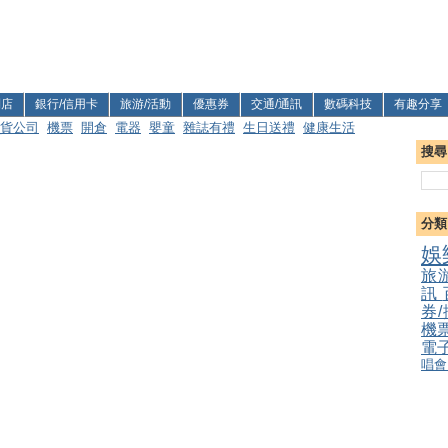
利店
銀行/信用卡
旅游/活動
優惠券
交通/通訊
數碼科技
有趣分享
貨公司
機票
開倉
電器
嬰童
雜誌有禮
生日送禮
健康生活
搜尋
分類
娛
旅
訊
券
機
電
唱