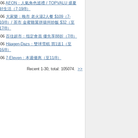
-06
AEON：人氣角色巡禮 / TOPVALU 盛夏
好生活（7-19/8）
-06
大家樂：晚市 老火湯2人餐 $109（7-
10/8）/ 茶市 金蜜雞翼拼揚州炒飯 $32（至
17/8）
-06
百佳超市：指定會員 優先享88折（7/8）
-06
Häagen-Dazs ：雙球雪糕 買1送1（至
16/8）
-06
7-Eleven：本週優惠（至11/8）
Recent 1-30, total: 105074.
>>