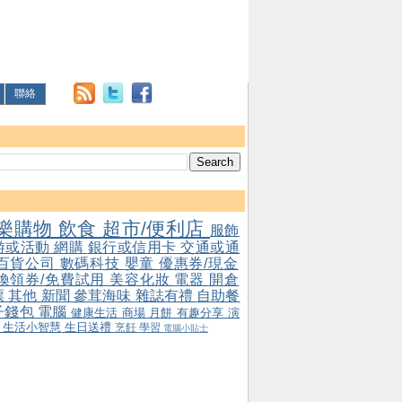
聯絡
樂購物
飲食
超市/便利店
服飾
游或活動
網購
銀行或信用卡
交通或通
百貨公司
數碼科技
嬰童
優惠券/現金
/換領券/免費試用
美容化妝
電器
開倉
票
其他
新聞
參茸海味
雜誌有禮
自助餐
子錢包
電腦
健康生活
商場
月餅
有趣分享
演
會
生活小智慧
生日送禮
烹飪
學習
電腦小貼士