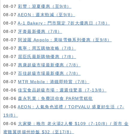
08-07
彩豐：迎夏優惠（至9/8）
08-07
AEON：週末勁減（至9/8）
08-07
A-1 Bakery：門市限定 7折大優惠日（7/8）
08-07
牙膏最新優惠（7/8）
08-07
阿波羅 Appolo：果味雪條系列優惠（至9/8）
08-07
萬寧：周五購物攻略（7/8）
08-07
屈臣氏最新購物優惠（7/8）
08-07
惠康超級市場最新優惠（7/8）
08-07
百佳超級市場最新優惠（7/8）
08-07
MTR Mobile：港鐵即時賞（7/8）
08-06
佳宝食品超級市場：週週佳驚喜（7-13/8）
08-06
森永乳業：免費請你食 PARM雪糕批
08-06
AEON：人氣角色巡禮 / TOPVALU 盛夏好生活（7-
19/8）
08-06
大家樂：晚市 老火湯2人餐 $109（7-10/8）/ 茶市 金
蜜雞翼拼揚州炒飯 $32（至17/8）