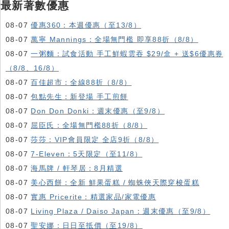
最新著數優惠
08-07
優惠360：本週優惠（至13/8）
08-07
萬寧 Mannings：全場無門檻 即享88折（8/8）
08-07
一粥麵：試食活動 手工鮮蝦雲吞 $29/盒 + 送$6優惠券
（8/8、16/8）
08-07
百佳超市：全線88折（8/8）
08-07
包點先生：新登場 手工煎餅
08-07
Don Don Donki：週末優惠（至9/8）
08-07
屈臣氏：全場無門檻88折（8/8）
08-07
莎莎：VIP會員限定 全店9折（8/8）
08-07
7-Eleven：5天限定（至11/8）
08-07
海馬牌 / 軒琴居：8月精選
08-07
美心西餅：全新 鮮果蛋糕 / 蜘蛛俠天際穿梭蛋糕
08-07
實惠 Pricerite：精選家品/家電優惠
08-07
Living Plaza / Daiso Japan：週末優惠（至9/8）
08-07
聖安娜：日日至抵價（至19/8）