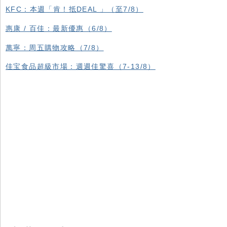
KFC ：本週「肯！抵DEAL 」（至7/8）
惠康 / 百佳：最新優惠（6/8）
萬寧：周五購物攻略（7/8）
佳宝食品超級市場：週週佳驚喜（7-13/8）