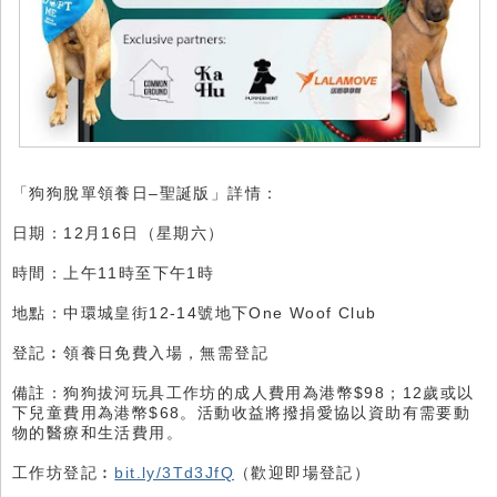
「狗狗脫單領養日–聖誕版」詳情：
日期：12月16日（星期六）
時間：上午11時至下午1時
地點：中環城皇街12-14號地下One Woof Club
登記︰領養日免費入場，無需登記
備註：狗狗拔河玩具工作坊的成人費用為港幣$98；12歲或以
下兒童費用為港幣$68。活動收益將撥捐愛協以資助有需要動
物的醫療和生活費用。
工作坊登記︰
bit.ly/3Td3JfQ
（歡迎即場登記）