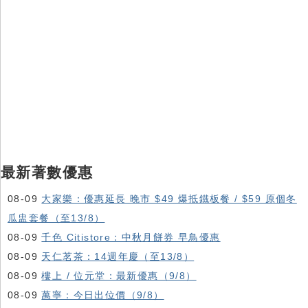
最新著數優惠
08-09
大家樂：優惠延長 晚市 $49 爆抵鐵板餐 / $59 原個冬
瓜盅套餐（至13/8）
08-09
千色 Citistore：中秋月餅券 早鳥優惠
08-09
天仁茗茶：14週年慶（至13/8）
08-09
樓上 / 位元堂：最新優惠（9/8）
08-09
萬寧：今日出位價（9/8）