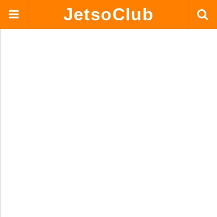
JetsoClub