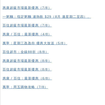
惠康超級市場最新優惠（7/8）
一粥麵：指定粥麵 連熱飲 $29（8月 逢星期二至四）、
百佳超級市場最新優惠（7/8）
惠康 / 百佳：最新優惠（4/8）
萬寧：星期三氹氹你 優惠大放送（5/8）
百佳超市：全線88折（8/8）
惠康超級市場最新優惠（8/8）
百佳超級市場最新優惠（8/8）
惠康 / 百佳：最新優惠（6/8）
萬寧：周五購物攻略（7/8）