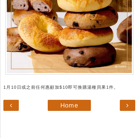
1月10日或之前任何惠顧加$10即可換購湯種貝果1件。
Home