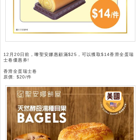
12月20日前，嚟聖安娜惠顧滿$25，可以獲取$14香滑全蛋瑞
士卷優惠券!
香滑全蛋瑞士卷
原價: $20/件