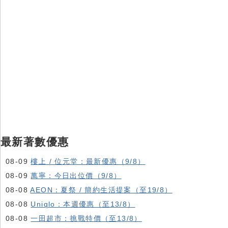
最新著數優惠
08-09
樓上 / 位元堂：最新優惠（9/8）
08-09
萬寧：今日出位價（9/8）
08-08
AEON：夏祭 / 簡約生活提案（至19/8）
08-08
Uniqlo：本週優惠（至13/8）
08-08
一田超市：挑戰特價（至13/8）