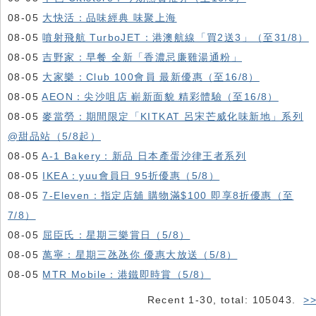
08-05
大快活：品味經典 味聚上海
08-05
噴射飛航 TurboJET：港澳航線「買2送3」（至31/8）
08-05
吉野家：早餐 全新「香濃忌廉雞湯通粉」
08-05
大家樂：Club 100會員 最新優惠（至16/8）
08-05
AEON：尖沙咀店 嶄新面貌 精彩體驗（至16/8）
08-05
麥當勞：期間限定「KITKAT 呂宋芒威化味新地」系列
@甜品站（5/8起）
08-05
A-1 Bakery：新品 日本產蛋沙律王者系列
08-05
IKEA：yuu會員日 95折優惠（5/8）
08-05
7-Eleven：指定店舖 購物滿$100 即享8折優惠（至
7/8）
08-05
屈臣氏：星期三樂賞日（5/8）
08-05
萬寧：星期三氹氹你 優惠大放送（5/8）
08-05
MTR Mobile：港鐵即時賞（5/8）
Recent 1-30, total: 105043.
>