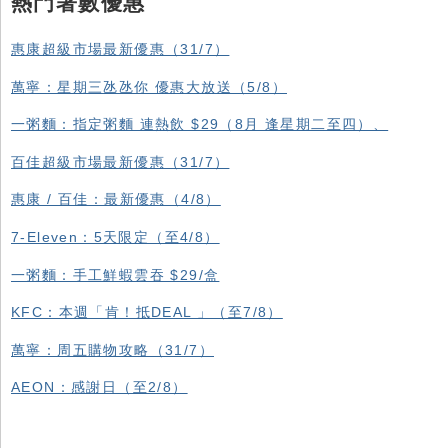
熱門著數優惠
惠康超級市場最新優惠（31/7）
萬寧：星期三氹氹你 優惠大放送（5/8）
一粥麵：指定粥麵 連熱飲 $29（8月 逢星期二至四）、
百佳超級市場最新優惠（31/7）
惠康 / 百佳：最新優惠（4/8）
7-Eleven：5天限定（至4/8）
一粥麵：手工鮮蝦雲吞 $29/盒
KFC ：本週「肯！抵DEAL 」（至7/8）
萬寧：周五購物攻略（31/7）
AEON：感謝日（至2/8）