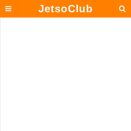
JetsoClub