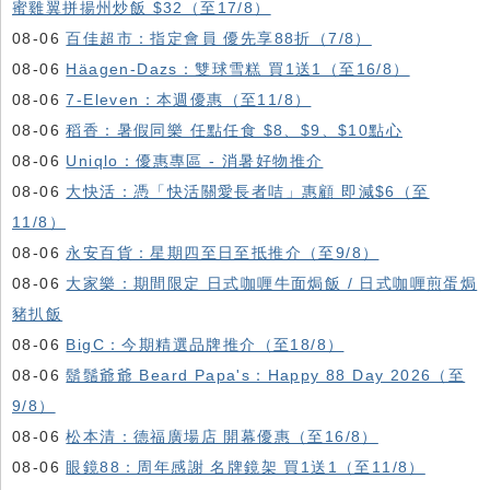
蜜雞翼拼揚州炒飯 $32（至17/8）
08-06
百佳超市：指定會員 優先享88折（7/8）
08-06
Häagen-Dazs ：雙球雪糕 買1送1（至16/8）
08-06
7-Eleven：本週優惠（至11/8）
08-06
稻香：暑假同樂 任點任食 $8、$9、$10點心
08-06
Uniqlo：優惠專區 - 消暑好物推介
08-06
大快活：憑「快活關愛長者咭」惠顧 即減$6（至
11/8）
08-06
永安百貨：星期四至日至抵推介（至9/8）
08-06
大家樂：期間限定 日式咖喱牛面焗飯 / 日式咖喱煎蛋焗
豬扒飯
08-06
BigC：今期精選品牌推介（至18/8）
08-06
鬍鬚爺爺 Beard Papa's：Happy 88 Day 2026（至
9/8）
08-06
松本清：德福廣場店 開幕優惠（至16/8）
08-06
眼鏡88：周年感謝 名牌鏡架 買1送1（至11/8）