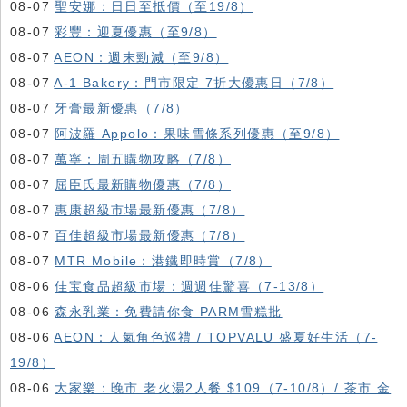
08-07
聖安娜：日日至抵價（至19/8）
08-07
彩豐：迎夏優惠（至9/8）
08-07
AEON：週末勁減（至9/8）
08-07
A-1 Bakery：門市限定 7折大優惠日（7/8）
08-07
牙膏最新優惠（7/8）
08-07
阿波羅 Appolo：果味雪條系列優惠（至9/8）
08-07
萬寧：周五購物攻略（7/8）
08-07
屈臣氏最新購物優惠（7/8）
08-07
惠康超級市場最新優惠（7/8）
08-07
百佳超級市場最新優惠（7/8）
08-07
MTR Mobile：港鐵即時賞（7/8）
08-06
佳宝食品超級市場：週週佳驚喜（7-13/8）
08-06
森永乳業：免費請你食 PARM雪糕批
08-06
AEON：人氣角色巡禮 / TOPVALU 盛夏好生活（7-
19/8）
08-06
大家樂：晚市 老火湯2人餐 $109（7-10/8）/ 茶市 金