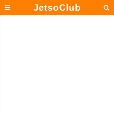
JetsoClub