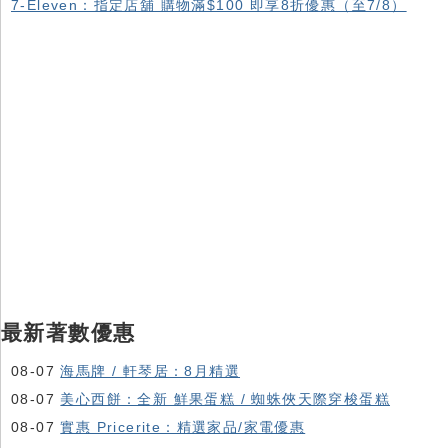
7-Eleven：指定店舖 購物滿$100 即享8折優惠（至7/8）
最新著數優惠
08-07
海馬牌 / 軒琴居：8月精選
08-07
美心西餅：全新 鮮果蛋糕 / 蜘蛛俠天際穿梭蛋糕
08-07
實惠 Pricerite：精選家品/家電優惠