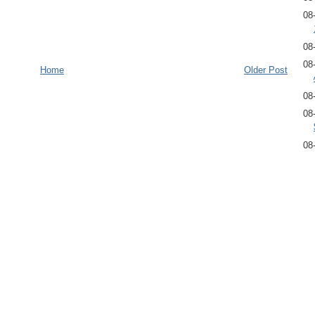
08
08
08
Home
Older Post
08
08
08