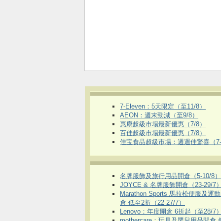
7-Eleven：5天限定（至11/8）
AEON：週末勁減（至9/8）
惠康超級市場最新優惠（7/8）
百佳超級市場最新優惠（7/8）
佳宝食品超級市場：週週佳驚喜（7-1
名牌服飾及旅行用品開倉（5-10/8）
JOYCE & 名牌服飾開倉（23-29/7
Marathon Sports 馬拉松便服及
倉 低至2折（22-27/7）
Lenovo：年度開倉 6折起（至28/7
mothercare：玩具及嬰兒用品開倉