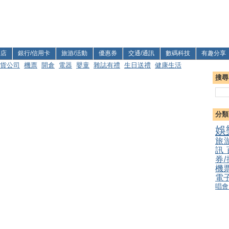
利店
銀行/信用卡
旅游/活動
優惠券
交通/通訊
數碼科技
有趣分享
貨公司
機票
開倉
電器
嬰童
雜誌有禮
生日送禮
健康生活
搜尋
分類
娛
旅
訊
券
機
電
唱