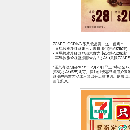
7CAFÉ+GODIVA 系列飲品買一送一優惠*:
- 喜馬拉雅粉紅鹽朱古力咖啡 $26(熱)/$28(凍)
- 喜馬拉雅粉紅鹽醇緻朱古力 $26(熱)/$28(凍)
- 喜馬拉雅粉紅鹽濃醇朱古力沙冰 (只限7CAFÉ+
*優惠有效期由2023年12月20日早上7時起至12
($28)/沙冰($35)均可。買1送1優惠只適用
鹽濃醇朱古力沙冰只限部分店舖供應。購買以上
細則約束。