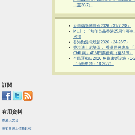
（至20/7）
香港貓迷博覽會2026（31/7-2/8）
MUJI：「無印良品香港25周年專
巡禮
香港動漫電玩節2026（24-28/7）
香港迪士尼樂園： 香港居民專享 「
Chill 爽」4PM門票優惠（至31/8）
全民運動日2026 免費康樂設施（1-2
（抽籤申請：16-20/7）
訂閱
有用資料
香港天文台
消委會網上價格比較