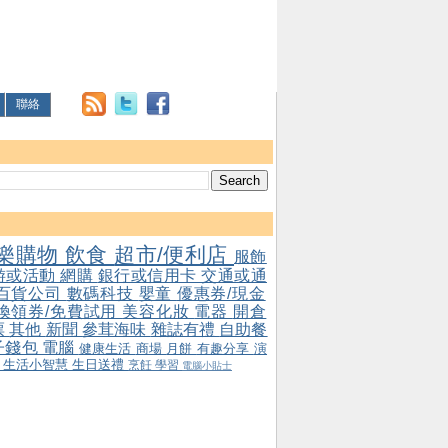
聯絡
樂購物
飲食
超市/便利店
服飾
游或活動
網購
銀行或信用卡
交通或通
百貨公司
數碼科技
嬰童
優惠券/現金
/換領券/免費試用
美容化妝
電器
開倉
票
其他
新聞
參茸海味
雜誌有禮
自助餐
子錢包
電腦
健康生活
商場
月餅
有趣分享
演
會
生活小智慧
生日送禮
烹飪
學習
電腦小貼士