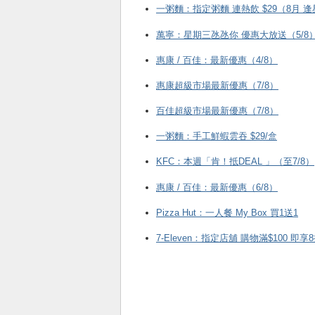
一粥麵：指定粥麵 連熱飲 $29（8月 
萬寧：星期三氹氹你 優惠大放送（5/8
惠康 / 百佳：最新優惠（4/8）
惠康超級市場最新優惠（7/8）
百佳超級市場最新優惠（7/8）
一粥麵：手工鮮蝦雲吞 $29/盒
KFC ：本週「肯！抵DEAL 」（至7/8）
惠康 / 百佳：最新優惠（6/8）
Pizza Hut：一人餐 My Box 買1送1
7-Eleven：指定店舖 購物滿$100 即享