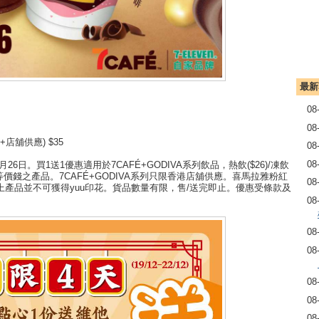
最新
08
08
店舖供應) $35
08
08
月26日。買1送1優惠適用於7CAFÉ+GODIVA系列飲品，熱飲($26)/凍飲
於同等價錢之產品。7CAFÉ+GODIVA系列只限香港店舖供應。喜馬拉雅粉紅
08
產品並不可獲得yuu印花。貨品數量有限，售/送完即止。優惠受條款及
08
08
08
08
08
08