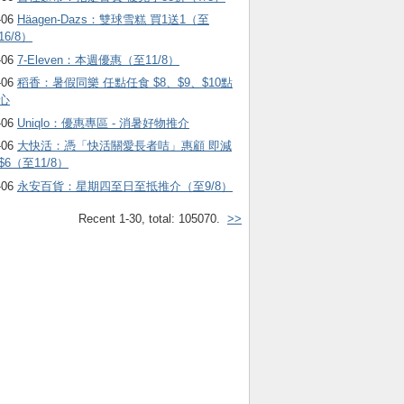
-06
Häagen-Dazs ：雙球雪糕 買1送1（至
16/8）
-06
7-Eleven：本週優惠（至11/8）
-06
稻香：暑假同樂 任點任食 $8、$9、$10點
心
-06
Uniqlo：優惠專區 - 消暑好物推介
-06
大快活：憑「快活關愛長者咭」惠顧 即減
$6（至11/8）
-06
永安百貨：星期四至日至抵推介（至9/8）
Recent 1-30, total: 105070.
>>