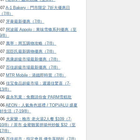
-07
A-1 Bakery：門市限定 7折大優惠日
（7/8）
-07
牙膏最新優惠（7/8）
-07
阿波羅 Appolo：果味雪條系列優惠（至
9/8）
-07
萬寧：周五購物攻略（7/8）
-07
屈臣氏最新購物優惠（7/8）
-07
惠康超級市場最新優惠（7/8）
-07
百佳超級市場最新優惠（7/8）
-07
MTR Mobile：港鐵即時賞（7/8）
-06
佳宝食品超級市場：週週佳驚喜（7-
13/8）
-06
森永乳業：免費請你食 PARM雪糕批
-06
AEON：人氣角色巡禮 / TOPVALU 盛夏
好生活（7-19/8）
-06
大家樂：晚市 老火湯2人餐 $109（7-
10/8）/ 茶市 金蜜雞翼拼揚州炒飯 $32（至
17/8）
-06
百佳超市：指定會員 優先享88折（7/8）