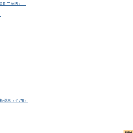
逢星期二至四）、
）
8折優惠（至7/8）