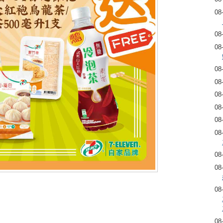
08
08
08
08
08
08
08
08
08
08
08
08
08