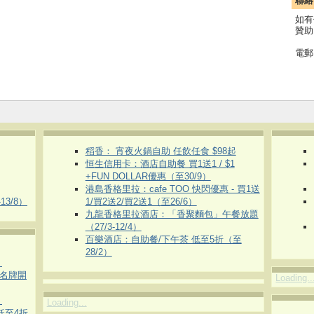
聯絡
如有
贊助
電郵
稻香： 宵夜火鍋自助 任飲任食 $98起
恒生信用卡：酒店自助餐 買1送1 / $1
+FUN DOLLAR優惠（至30/9）
港島香格里拉：cafe TOO 快閃優惠 - 買1送
3/8）
1/買2送2/買2送1（至26/6）
九龍香格里拉酒店：「香聚麵包」午餐放題
（27/3-12/4）
百樂酒店：自助餐/下午茶 低至5折（至
28/2）
）
運動名牌開
Loading..
）
Loading...
 低至4折