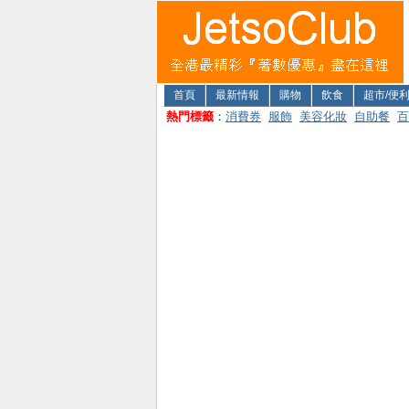
首頁
最新情報
購物
飲食
超市/便
熱門標籤
：
消費券
服飾
美容化妝
自助餐
百