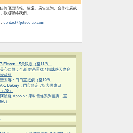
任何優惠情報、建議、廣告查詢、合作推廣或
，歡迎聯絡我們。
：
contact@jetsoclub.com
7-Eleven：5天限定（至11/8）
美心西餅：全新 鮮果蛋糕 / 蜘蛛俠天際穿
梭蛋糕
聖安娜：日日至抵價（至19/8）
A-1 Bakery：門市限定 7折大優惠日
（7/8）
阿波羅 Appolo：果味雪條系列優惠（至
9/8）
.