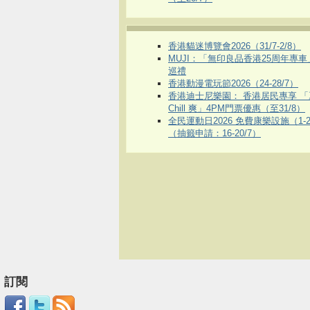
香港貓迷博覽會2026（31/7-2/8）
MUJI：「無印良品香港25周年專
巡禮
香港動漫電玩節2026（24-28/7）
香港迪士尼樂園： 香港居民專享 「
Chill 爽」4PM門票優惠（至31/8）
全民運動日2026 免費康樂設施（1-2
（抽籤申請：16-20/7）
訂閱