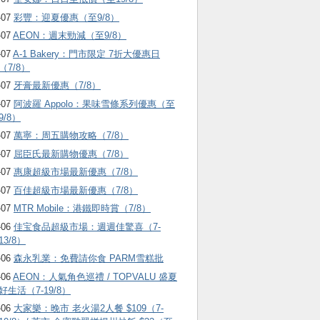
-07
彩豐：迎夏優惠（至9/8）
-07
AEON：週末勁減（至9/8）
-07
A-1 Bakery：門市限定 7折大優惠日
（7/8）
-07
牙膏最新優惠（7/8）
-07
阿波羅 Appolo：果味雪條系列優惠（至
9/8）
-07
萬寧：周五購物攻略（7/8）
-07
屈臣氏最新購物優惠（7/8）
-07
惠康超級市場最新優惠（7/8）
-07
百佳超級市場最新優惠（7/8）
-07
MTR Mobile：港鐵即時賞（7/8）
-06
佳宝食品超級市場：週週佳驚喜（7-
13/8）
-06
森永乳業：免費請你食 PARM雪糕批
-06
AEON：人氣角色巡禮 / TOPVALU 盛夏
好生活（7-19/8）
-06
大家樂：晚市 老火湯2人餐 $109（7-