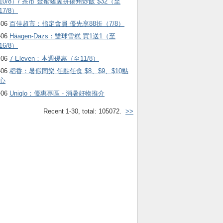
10/8）/ 茶市 金蜜雞翼拼揚州炒飯 $32（至
17/8）
-06
百佳超市：指定會員 優先享88折（7/8）
-06
Häagen-Dazs ：雙球雪糕 買1送1（至
16/8）
-06
7-Eleven：本週優惠（至11/8）
-06
稻香：暑假同樂 任點任食 $8、$9、$10點
心
-06
Uniqlo：優惠專區 - 消暑好物推介
Recent 1-30, total: 105072.
>>