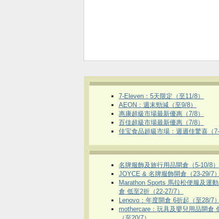
7-Eleven：5天限定（至11/8）
AEON：週末勁減（至9/8）
惠康超級市場最新優惠（7/8）
百佳超級市場最新優惠（7/8）
佳宝食品超級市場：週週佳驚喜（7-1
名牌服飾及旅行用品開倉（5-10/8）
JOYCE & 名牌服飾開倉（23-29/7
Marathon Sports 馬拉松便服及
倉 低至2折（22-27/7）
Lenovo：年度開倉 6折起（至28/7
mothercare：玩具及嬰兒用品開倉
（至20/7）