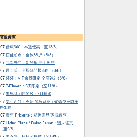
著數優惠
-07
優惠360：本週優惠（至13/8）
-07
百佳超市：全線88折（8/8）
-07
包點先生：新登場 手工煎餅
-07
屈臣氏：全場無門檻88折（8/8）
-07
莎莎：VIP會員限定 全店9折（8/8）
-07
7-Eleven：5天限定（至11/8）
-07
海馬牌 / 軒琴居：8月精選
-07
美心西餅：全新 鮮果蛋糕 / 蜘蛛俠天際穿
梭蛋糕
-07
實惠 Pricerite：精選家品/家電優惠
-07
Living Plaza / Daiso Japan：週末優惠
（至9/8）
-07
聖安娜：日日至抵價（至19/8）