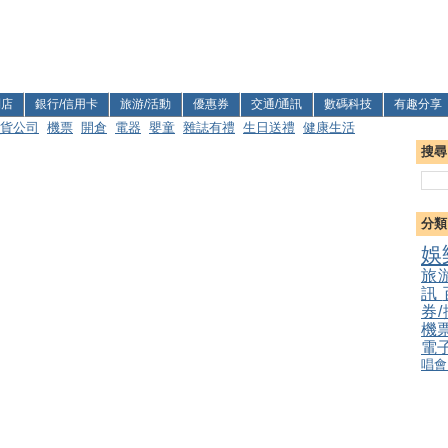
利店
銀行/信用卡
旅游/活動
優惠券
交通/通訊
數碼科技
有趣分享
貨公司
機票
開倉
電器
嬰童
雜誌有禮
生日送禮
健康生活
搜尋
分類
娛
旅
訊
券
機
電
唱