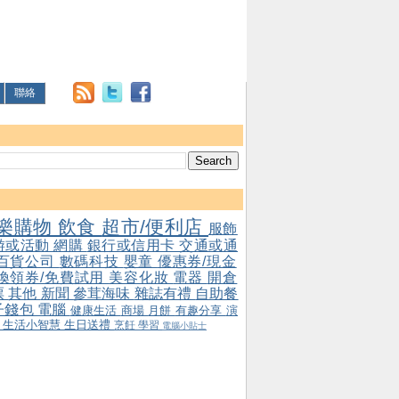
聯絡
樂購物
飲食
超市/便利店
服飾
游或活動
網購
銀行或信用卡
交通或通
百貨公司
數碼科技
嬰童
優惠券/現金
/換領券/免費試用
美容化妝
電器
開倉
票
其他
新聞
參茸海味
雜誌有禮
自助餐
子錢包
電腦
健康生活
商場
月餅
有趣分享
演
會
生活小智慧
生日送禮
烹飪
學習
電腦小貼士