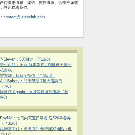
任何優惠情報、建議、廣告查詢、合作推廣或
，歡迎聯絡我們。
：
contact@jetsoclub.com
7-Eleven：5天限定（至11/8）
美心西餅：全新 鮮果蛋糕 / 蜘蛛俠天際穿
梭蛋糕
聖安娜：日日至抵價（至19/8）
A-1 Bakery：門市限定 7折大優惠日
（7/8）
阿波羅 Appolo：果味雪條系列優惠（至
9/8）
PayMe：七日內買五日早餐 送$20早餐券
（至31/8）
銀聯雲閃付：港澳用戶 領取國家補貼（至
31/12）