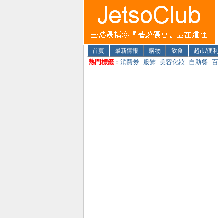
首頁
最新情報
購物
飲食
超市/便
熱門標籤
：
消費券
服飾
美容化妝
自助餐
百