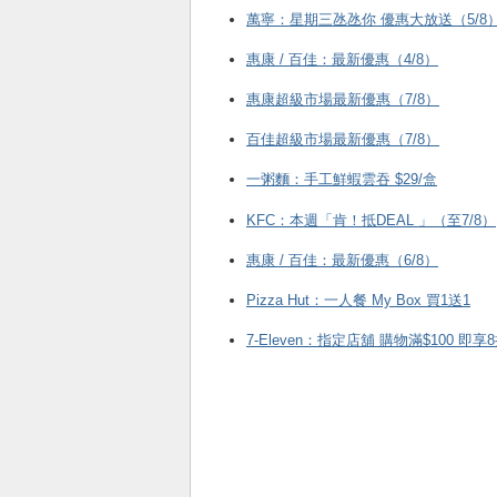
萬寧：星期三氹氹你 優惠大放送（5/8
惠康 / 百佳：最新優惠（4/8）
惠康超級市場最新優惠（7/8）
百佳超級市場最新優惠（7/8）
一粥麵：手工鮮蝦雲吞 $29/盒
KFC ：本週「肯！抵DEAL 」（至7/8）
惠康 / 百佳：最新優惠（6/8）
Pizza Hut：一人餐 My Box 買1送1
7-Eleven：指定店舖 購物滿$100 即享