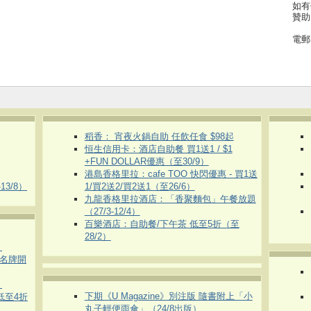
如有
贊助
電郵
稻香： 宵夜火鍋自助 任飲任食 $98起
恒生信用卡：酒店自助餐 買1送1 / $1
+FUN DOLLAR優惠（至30/9）
港島香格里拉：cafe TOO 快閃優惠 - 買1送
3/8）
1/買2送2/買2送1（至26/6）
九龍香格里拉酒店：「香聚麵包」午餐放題
（27/3-12/4）
百樂酒店：自助餐/下午茶 低至5折（至
28/2）
）
運動名牌開
）
下期《U Magazine》別注版 隨書附上「小
 低至4折
丸子輕便雨傘」（24/8出版）