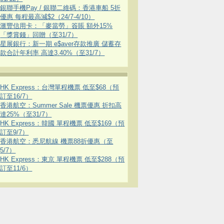
銀聯手機Pay / 銀聯二維碼：香港車船 5折
優惠 每程最高減$2（24/7-4/10）
滙豐信用卡：「麥當勞」簽賬 額外15%
「獎賞錢」回贈（至31/7）
星展銀行：新一期 e$aver存款推廣 儲蓄存
款合計年利率 高達3.40%（至31/7）
HK Express：台灣單程機票 低至$68（預
訂至16/7）
香港航空：Summer Sale 機票優惠 折扣高
達25%（至31/7）
HK Express：韓國 單程機票 低至$169（預
訂至9/7）
香港航空：悉尼航線 機票88折優惠（至
5/7）
HK Express：東京 單程機票 低至$288（預
訂至11/6）