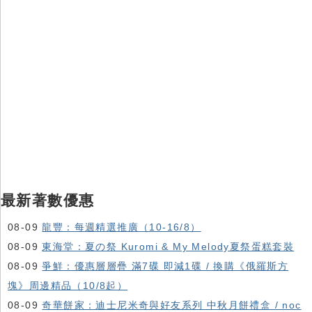
最新著數優惠
08-09
龍豐：每週精選推廣（10-16/8）
08-09
東海堂：夏の祭 Kuromi & My Melody夏祭蛋糕套裝
08-09
爭鮮：優惠層層疊 滿7碟 即減1碟 / 換購《俄羅斯方
塊》周邊精品（10/8起）
08-09
奇華餅家：迪士尼米奇與好友系列 中秋月餅禮盒 / noc