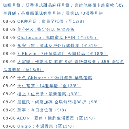
咖啡月餅 / 研香港式甜品麻糬月餅 / 康維他麥蘆卡蜂蜜軟心奶
皇月餅 / 茶餐廳風味奶皇月餅 / 國窖1573濃香月餅
08-09
OK便利店：會員至抵價（至12/8）
08-09
美心MX：指定分店 魚湯浸魚
08-09
Chateraise：赤肉蜜瓜 FAIR（至30/8）
08-09
永安百貨：游泳及戶外服飾特集（至31/8）
08-09
7-Eleven：7仔預購網店 今期精品（至18/8）
08-09
大家樂：優惠延長 晚市 $49 爆抵鐵板餐 / $59 原個冬
瓜盅套餐（至13/8）
08-09
千色 Citistore：中秋月餅券 早鳥優惠
08-09
天仁茗茶：14週年慶（至13/8）
08-09
樓上 / 位元堂：最新優惠（9/8）
08-09
屈臣氏：網店加碼 全場無門檻88折（9/8）
08-09
萬寧：今日出位價（9/8）
08-08
AEON：夏祭 / 簡約生活提案（至19/8）
08-08
Uniqlo：本週優惠（至13/8）