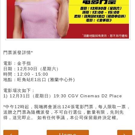
門票派發詳情*
電影：金手指
日期：12月30日（星期六）
時間：12:00 - 15:00
地點：旺角站E1出口 (雅蘭中心外)
電影場次如下：
1) 12月31日（星期日）19:30 CGV Cinemas D2 Place
*中午12時起，我哋將會派出124張電影門票，每人限取一票，
送贈之門票為隨機派發，不可自行選位，數量有限，先到先
得，送完即止。 如有任何爭議，本公司保留最終決定權。