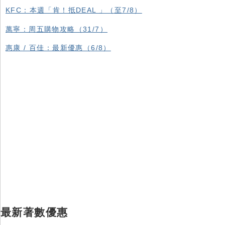
KFC ：本週「肯！抵DEAL 」（至7/8）
萬寧：周五購物攻略（31/7）
惠康 / 百佳：最新優惠（6/8）
最新著數優惠