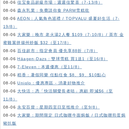
08-06
佳宝食品超級市場：週週佳驚喜（7-13/8）
08-06
森永乳業：免費請你食 PARM雪糕批
08-06
AEON：人氣角色巡禮 / TOPVALU 盛夏好生活（7-
19/8）
08-06
大家樂：晚市 老火湯2人餐 $109（7-10/8）/ 茶市 金
蜜雞翼拼揚州炒飯 $32（至17/8）
08-06
百佳超市：指定會員 優先享88折（7/8）
08-06
Häagen-Dazs ：雙球雪糕 買1送1（至16/8）
08-06
7-Eleven：本週優惠（至11/8）
08-06
稻香：暑假同樂 任點任食 $8、$9、$10點心
08-06
Uniqlo：優惠專區 - 消暑好物推介
08-06
大快活：憑「快活關愛長者咭」惠顧 即減$6（至
11/8）
08-06
永安百貨：星期四至日至抵推介（至9/8）
08-06
大家樂：期間限定 日式咖喱牛面焗飯 / 日式咖喱煎蛋焗
豬扒飯