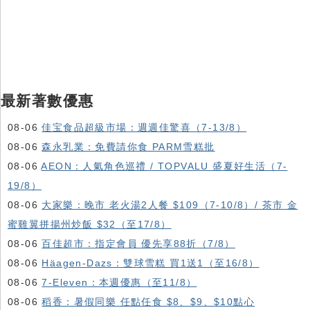
最新著數優惠
08-06
佳宝食品超級市場：週週佳驚喜（7-13/8）
08-06
森永乳業：免費請你食 PARM雪糕批
08-06
AEON：人氣角色巡禮 / TOPVALU 盛夏好生活（7-
19/8）
08-06
大家樂：晚市 老火湯2人餐 $109（7-10/8）/ 茶市 金
蜜雞翼拼揚州炒飯 $32（至17/8）
08-06
百佳超市：指定會員 優先享88折（7/8）
08-06
Häagen-Dazs ：雙球雪糕 買1送1（至16/8）
08-06
7-Eleven：本週優惠（至11/8）
08-06
稻香：暑假同樂 任點任食 $8、$9、$10點心