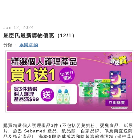
Jan 12, 2024
屈臣氏最新購物優惠（12/1）
分類：
娛樂購物
購買精選個人護理產品3件 (不包括嬰兒奶粉、嬰兒食品、紙尿
片、施巴 Sebamed 產品、紙品類、自家品牌、供應商直送商
品及指定產品)，滿$99即送威威溫和除菌濃縮洗潔精 (碌柚葉)