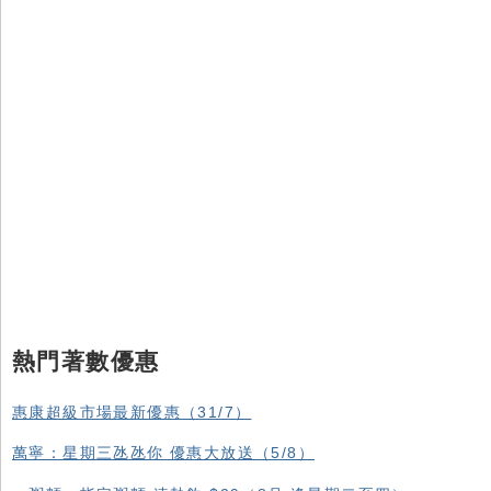
熱門著數優惠
惠康超級市場最新優惠（31/7）
萬寧：星期三氹氹你 優惠大放送（5/8）