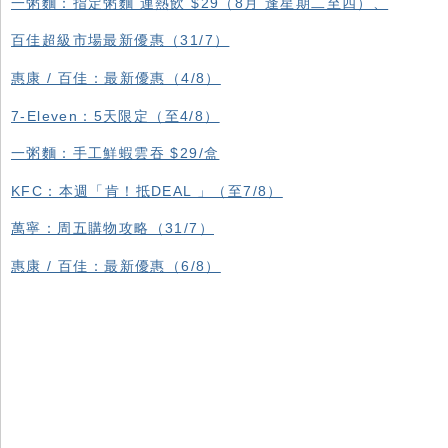
一粥麵：指定粥麵 連熱飲 $29（8月 逢星期二至四）、
百佳超級市場最新優惠（31/7）
惠康 / 百佳：最新優惠（4/8）
7-Eleven：5天限定（至4/8）
一粥麵：手工鮮蝦雲吞 $29/盒
KFC ：本週「肯！抵DEAL 」（至7/8）
萬寧：周五購物攻略（31/7）
惠康 / 百佳：最新優惠（6/8）