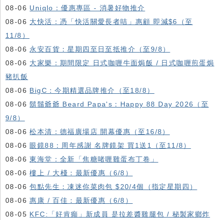
08-06
Uniqlo：優惠專區 - 消暑好物推介
08-06
大快活：憑「快活關愛長者咭」惠顧 即減$6（至
11/8）
08-06
永安百貨：星期四至日至抵推介（至9/8）
08-06
大家樂：期間限定 日式咖喱牛面焗飯 / 日式咖喱煎蛋焗
豬扒飯
08-06
BigC：今期精選品牌推介（至18/8）
08-06
鬍鬚爺爺 Beard Papa's：Happy 88 Day 2026（至
9/8）
08-06
松本清：德福廣場店 開幕優惠（至16/8）
08-06
眼鏡88：周年感謝 名牌鏡架 買1送1（至11/8）
08-06
東海堂：全新「焦糖啫喱雞蛋布丁卷」
08-06
樓上 / 大棧：最新優惠（6/8）
08-06
包點先生：凍迷你菜肉包 $20/4個（指定星期四）
08-06
惠康 / 百佳：最新優惠（6/8）
08-05
KFC:「好肯癲」新成員 是拉差醬雞腿包 / 秘製家鄉炸