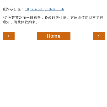
查詢或訂座：
https://bit.ly/3NR0J5h
*另收茶芥及加一服務費，晚飯時段供應。更改或停用恕不另行
通知，須受條款約束。
Home