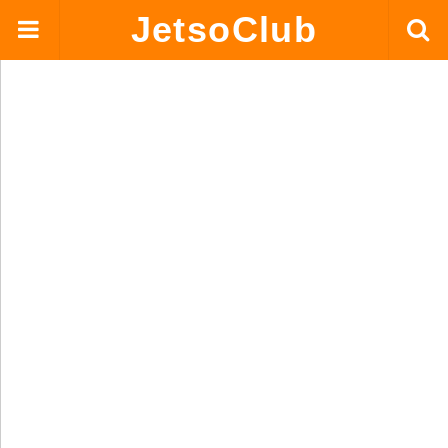
JetsoClub