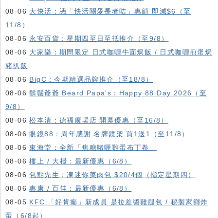
08-06
大快活：憑「快活關愛長者咭」惠顧 即減$6（至
11/8）
08-06
永安百貨：星期四至日至抵推介（至9/8）
08-06
大家樂：期間限定 日式咖喱牛面焗飯 / 日式咖喱煎蛋焗
豬扒飯
08-06
BigC：今期精選品牌推介（至18/8）
08-06
鬍鬚爺爺 Beard Papa's：Happy 88 Day 2026（至
9/8）
08-06
松本清：德福廣場店 開幕優惠（至16/8）
08-06
眼鏡88：周年感謝 名牌鏡架 買1送1（至11/8）
08-06
東海堂：全新「焦糖啫喱雞蛋布丁卷」
08-06
樓上 / 大棧：最新優惠（6/8）
08-06
包點先生：凍迷你菜肉包 $20/4個（指定星期四）
08-06
惠康 / 百佳：最新優惠（6/8）
08-05
KFC:「好肯癲」新成員 是拉差醬雞腿包 / 秘製家鄉炸
蛋（6/8起）