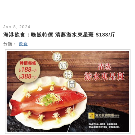
Jan 8, 2024
海港飲食：晚飯特價 清蒸游水東星斑 $188/斤
分類：
飲食