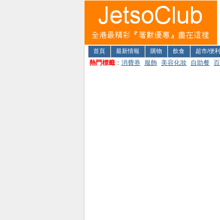
首頁
最新情報
購物
飲食
超市/便
熱門標籤
：
消費券
服飾
美容化妝
自助餐
百