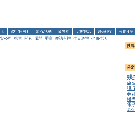
利店
銀行/信用卡
旅游/活動
優惠券
交通/通訊
數碼科技
有趣分享
貨公司
機票
開倉
電器
嬰童
雜誌有禮
生日送禮
健康生活
搜尋
分類
娛
旅
訊
券
機
電
唱