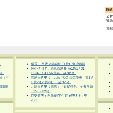
聯絡
如有
贊助
電郵
）
稻香： 宵夜火鍋自助 任飲任食 $98起
恒生信用卡：酒店自助餐 買1送1 / $1
8）
+FUN DOLLAR優惠（至30/9）
體驗（至
港島香格里拉：cafe TOO 快閃優惠 - 買1送
1/買2送2/買2送1（至26/6）
即享8折
九龍香格里拉酒店：「香聚麵包」午餐放題
（27/3-12/4）
百樂酒店：自助餐/下午茶 低至5折（至
28/2）