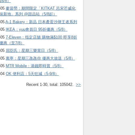
16/8）
-05
麥當勞：期間限定「KITKAT 呂宋芒威化
味新地」系列 @甜品站（5/8起）
-05
A-1 Bakery：新品 日本產蛋沙律王者系列
-05
IKEA：yuu會員日 95折優惠（5/8）
-05
7-Eleven：指定店舖 購物滿$100 即享8折
優惠（至7/8）
-05
屈臣氏：星期三樂賞日（5/8）
-05
萬寧：星期三氹氹你 優惠大放送（5/8）
-05
MTR Mobile：港鐵即時賞（5/8）
-04
OK 便利店：5天狂減（5-9/8）
Recent 1-30, total: 105042.
>>