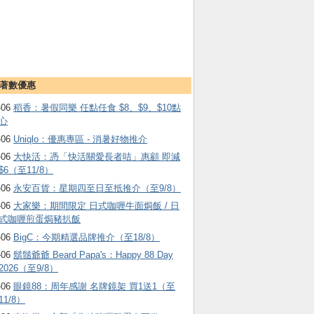
著數優惠
-06
稻香：暑假同樂 任點任食 $8、$9、$10點
心
-06
Uniqlo：優惠專區 - 消暑好物推介
-06
大快活：憑「快活關愛長者咭」惠顧 即減
$6（至11/8）
-06
永安百貨：星期四至日至抵推介（至9/8）
-06
大家樂：期間限定 日式咖喱牛面焗飯 / 日
式咖喱煎蛋焗豬扒飯
-06
BigC：今期精選品牌推介（至18/8）
-06
鬍鬚爺爺 Beard Papa's：Happy 88 Day
2026（至9/8）
-06
眼鏡88：周年感謝 名牌鏡架 買1送1（至
11/8）