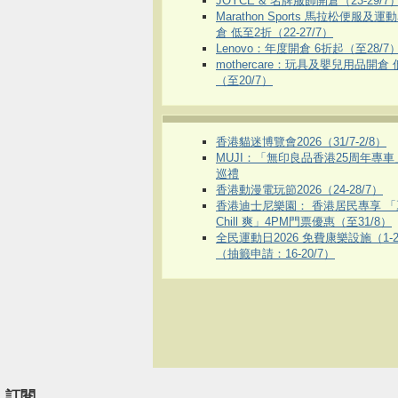
JOYCE & 名牌服飾開倉（23-29/7
Marathon Sports 馬拉松便服及
倉 低至2折（22-27/7）
Lenovo：年度開倉 6折起（至28/7
mothercare：玩具及嬰兒用品開倉
（至20/7）
香港貓迷博覽會2026（31/7-2/8）
MUJI：「無印良品香港25周年專
巡禮
香港動漫電玩節2026（24-28/7）
香港迪士尼樂園： 香港居民專享 「
Chill 爽」4PM門票優惠（至31/8）
全民運動日2026 免費康樂設施（1-2
（抽籤申請：16-20/7）
訂閱