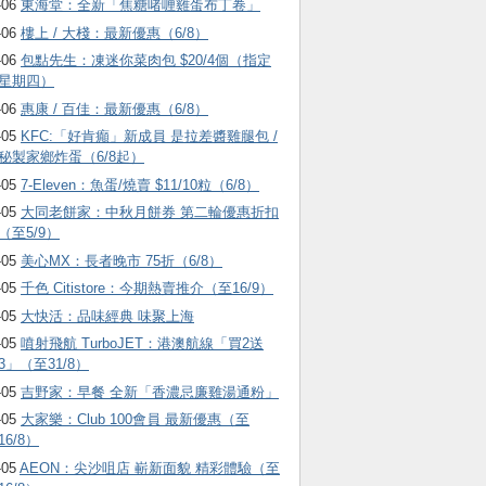
-06
東海堂：全新「焦糖啫喱雞蛋布丁卷」
-06
樓上 / 大棧：最新優惠（6/8）
-06
包點先生：凍迷你菜肉包 $20/4個（指定
星期四）
-06
惠康 / 百佳：最新優惠（6/8）
-05
KFC:「好肯癲」新成員 是拉差醬雞腿包 /
秘製家鄉炸蛋（6/8起）
-05
7-Eleven：魚蛋/燒賣 $11/10粒（6/8）
-05
大同老餅家：中秋月餅券 第二輪優惠折扣
（至5/9）
-05
美心MX：長者晚市 75折（6/8）
-05
千色 Citistore：今期熱賣推介（至16/9）
-05
大快活：品味經典 味聚上海
-05
噴射飛航 TurboJET：港澳航線「買2送
3」（至31/8）
-05
吉野家：早餐 全新「香濃忌廉雞湯通粉」
-05
大家樂：Club 100會員 最新優惠（至
16/8）
-05
AEON：尖沙咀店 嶄新面貌 精彩體驗（至