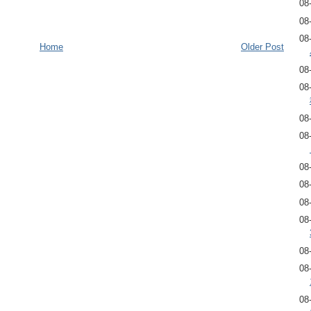
08
08
08
Home
Older Post
08
08
08
08
08
08
08
08
08
08
08