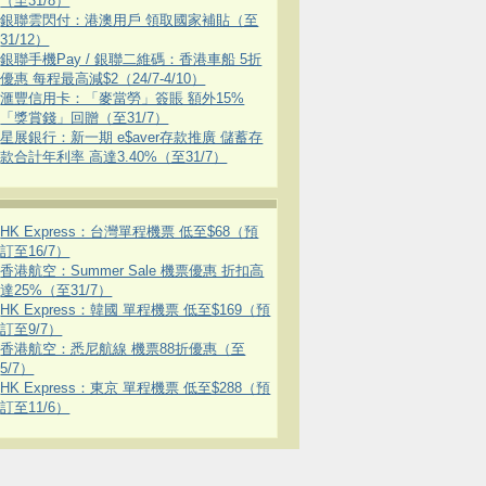
（至31/8）
銀聯雲閃付：港澳用戶 領取國家補貼（至
31/12）
銀聯手機Pay / 銀聯二維碼：香港車船 5折
優惠 每程最高減$2（24/7-4/10）
滙豐信用卡：「麥當勞」簽賬 額外15%
「獎賞錢」回贈（至31/7）
星展銀行：新一期 e$aver存款推廣 儲蓄存
款合計年利率 高達3.40%（至31/7）
HK Express：台灣單程機票 低至$68（預
訂至16/7）
香港航空：Summer Sale 機票優惠 折扣高
達25%（至31/7）
HK Express：韓國 單程機票 低至$169（預
訂至9/7）
香港航空：悉尼航線 機票88折優惠（至
5/7）
HK Express：東京 單程機票 低至$288（預
訂至11/6）