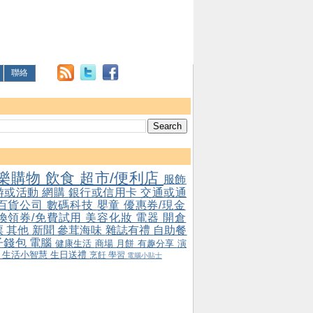
聯絡
樂購物
飲食
超市/便利店
服飾
游或活動
網購
銀行或信用卡
交通或通
百貨公司
數碼科技
嬰童
優惠券/現金
/換領券/免費試用
美容化妝
電器
開倉
票
其他
新聞
參茸海味
雜誌有禮
自助餐
子錢包
電腦
健康生活
商場
月餅
有趣分享
演
會
生活小智慧
生日送禮
烹飪
學習
電腦小貼士