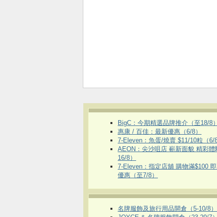
BigC：今期精選品牌推介（至18/8
惠康 / 百佳：最新優惠（6/8）
7-Eleven：魚蛋/燒賣 $11/10粒（6/
AEON：尖沙咀店 嶄新面貌 精彩
16/8）
7-Eleven：指定店舖 購物滿$100 
優惠（至7/8）
名牌服飾及旅行用品開倉（5-10/8）