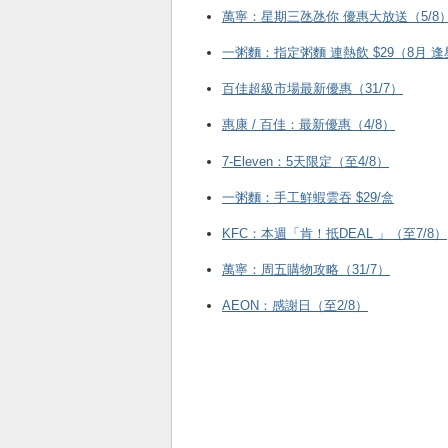
萬寧：星期三氹氹你 優惠大放送（5/8
一粥麵：指定粥麵 連熱飲 $29（8月 
百佳超級市場最新優惠（31/7）
惠康 / 百佳：最新優惠（4/8）
7-Eleven：5天限定（至4/8）
一粥麵：手工鮮蝦雲吞 $29/盒
KFC ：本週「肯！抵DEAL 」（至7/8）
萬寧：周五購物攻略（31/7）
AEON：感謝日（至2/8）