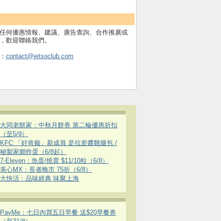
任何優惠情報、建議、廣告查詢、合作推廣或
，歡迎聯絡我們。
：
contact@jetsoclub.com
大同老餅家：中秋月餅券 第二輪優惠折扣
（至5/9）
KFC:「好肯癲」新成員 是拉差醬雞腿包 /
秘製家鄉炸蛋（6/8起）
7-Eleven：魚蛋/燒賣 $11/10粒（6/8）
美心MX：長者晚市 75折（6/8）
大快活：品味經典 味聚上海
PayMe：七日內買五日早餐 送$20早餐券