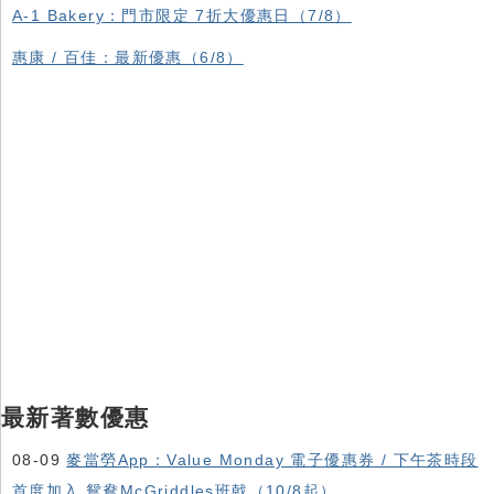
A-1 Bakery：門市限定 7折大優惠日（7/8）
惠康 / 百佳：最新優惠（6/8）
最新著數優惠
08-09
麥當勞App：Value Monday 電子優惠券 / 下午茶時段
首度加入 鴛鴦McGriddles班戟（10/8起）