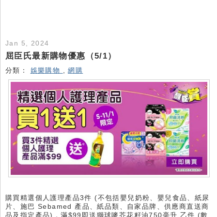
Jan 5, 2024
屈臣氏最新購物優惠（5/1）
分類：
娛樂購物
,
網購
購買精選個人護理產品3件 (不包括嬰兒奶粉、嬰兒食品、紙尿
片、施巴 Sebamed 產品、紙品類、自家品牌、供應商直送商
品及指定產品)，滿$99即送獅球嘜芥花籽油750毫升 乙件 (數