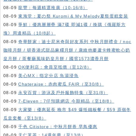
08-09
龍豐：每週精選推廣（10-16/8）
08-09
東海堂：夏の祭 Kuromi & My Melody夏祭蛋糕套裝
08-09
爭鮮：優惠層層疊 滿7碟 即減1碟 / 換購《俄羅斯方
塊》周邊精品（10/8起）
08-09
奇華餅家：迪士尼米奇與好友系列 中秋月餅禮盒 / noc
咖啡月餅 / 研香港式甜品麻糬月餅 / 康維他麥蘆卡蜂蜜軟心奶
皇月餅 / 茶餐廳風味奶皇月餅 / 國窖1573濃香月餅
08-09
OK便利店：會員至抵價（至12/8）
08-09
美心MX：指定分店 魚湯浸魚
08-09
Chateraise：赤肉蜜瓜 FAIR（至30/8）
08-09
永安百貨：游泳及戶外服飾特集（至31/8）
08-09
7-Eleven：7仔預購網店 今期精品（至18/8）
08-09
大家樂：優惠延長 晚市 $49 爆抵鐵板餐 / $59 原個冬
瓜盅套餐（至13/8）
08-09
千色 Citistore：中秋月餅券 早鳥優惠
08-09
天仁茗茶：14週年慶（至13/8）