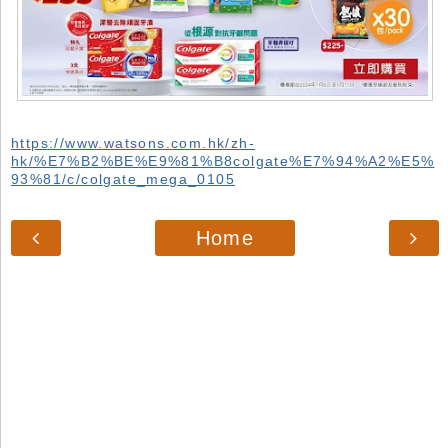
https://www.watsons.com.hk/zh-
hk/%E7%B2%BE%E9%81%B8colgate%E7%94%A2%E5%
93%81/c/colgate_mega_0105
Home