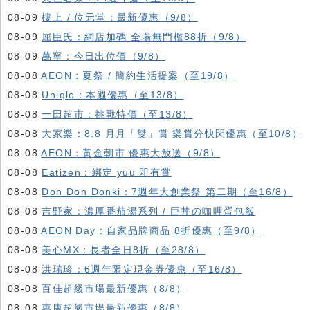
08-09
樓上 / 位元堂：最新優惠（9/8）
08-09
屈臣氏：網店加碼 全場無門檻88折（9/8）
08-09
萬寧：今日出位價（9/8）
08-08
AEON：夏祭 / 簡約生活提案（至19/8）
08-08
Uniqlo：本週優惠（至13/8）
08-08
一田超市：挑戰特價（至13/8）
08-08
大家樂：8.8 月月「雙」賞 樂賞分快閃優惠（至10/8）
08-08
AEON：黃金朝市 優惠大放送（9/8）
08-08
Eatizen：綁定 yuu 即有賞
08-08
Don Don Donki：7週年大創業祭 第二期（至16/8）
08-08
吉野家：濃厚番茄湯系列 / 巨丼の咖哩蛋包飯
08-08
AEON Day：自家品牌商品 8折優惠（至9/8）
08-08
美心MX：長者全日8折（至28/8）
08-08
洪瑞珍：6週年限定現金券優惠（至16/8）
08-08
百佳超級市場最新優惠（8/8）
08-08
惠康超級市場最新優惠（8/8）