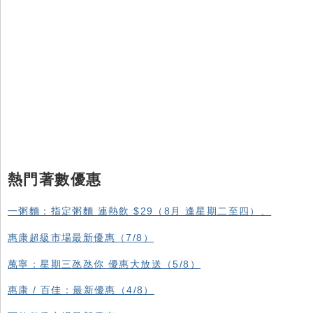
熱門著數優惠
一粥麵：指定粥麵 連熱飲 $29（8月 逢星期二至四）、
惠康超級市場最新優惠（7/8）
萬寧：星期三氹氹你 優惠大放送（5/8）
惠康 / 百佳：最新優惠（4/8）