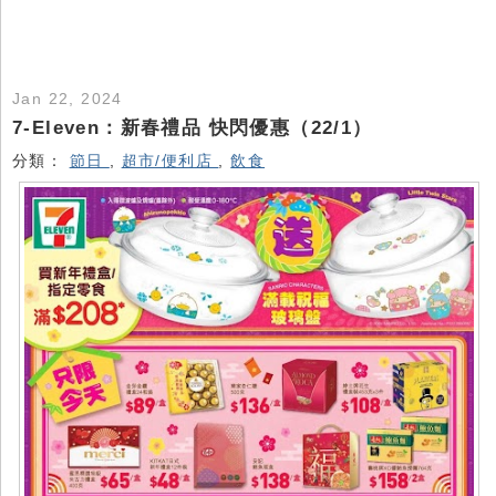
Jan 22, 2024
7-Eleven：新春禮品 快閃優惠（22/1）
分類：
節日
,
超市/便利店
,
飲食