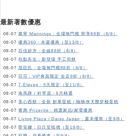
最新著數優惠
08-07
萬寧 Mannings：全場無門檻 即享88折（8/8）
08-07
優惠360：本週優惠（至13/8）
08-07
百佳超市：全線88折（8/8）
08-07
包點先生：新登場 手工煎餅
08-07
屈臣氏：全場無門檻88折（8/8）
08-07
莎莎：VIP會員限定 全店9折（8/8）
08-07
7-Eleven：5天限定（至11/8）
08-07
海馬牌 / 軒琴居：8月精選
08-07
美心西餅：全新 鮮果蛋糕 / 蜘蛛俠天際穿梭蛋糕
08-07
實惠 Pricerite：精選家品/家電優惠
08-07
Living Plaza / Daiso Japan：週末優惠（至9/8）
08-07
聖安娜：日日至抵價（至19/8）
08-07
彩豐：迎夏優惠（至9/8）