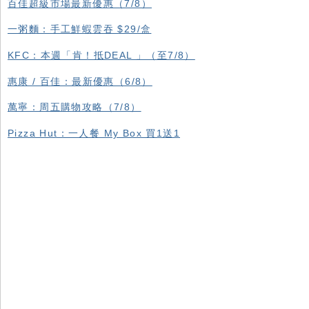
百佳超級市場最新優惠（7/8）
一粥麵：手工鮮蝦雲吞 $29/盒
KFC ：本週「肯！抵DEAL 」（至7/8）
惠康 / 百佳：最新優惠（6/8）
萬寧：周五購物攻略（7/8）
Pizza Hut：一人餐 My Box 買1送1