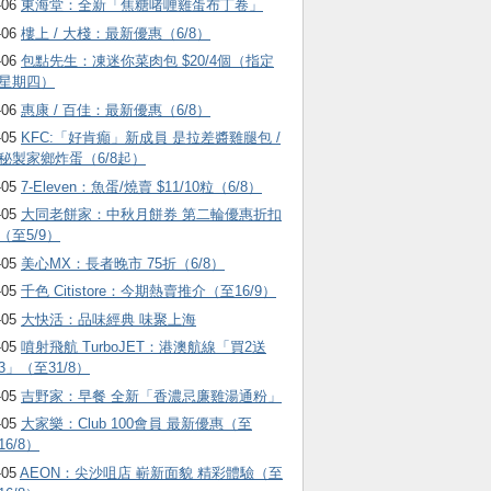
-06
東海堂：全新「焦糖啫喱雞蛋布丁卷」
-06
樓上 / 大棧：最新優惠（6/8）
-06
包點先生：凍迷你菜肉包 $20/4個（指定
星期四）
-06
惠康 / 百佳：最新優惠（6/8）
-05
KFC:「好肯癲」新成員 是拉差醬雞腿包 /
秘製家鄉炸蛋（6/8起）
-05
7-Eleven：魚蛋/燒賣 $11/10粒（6/8）
-05
大同老餅家：中秋月餅券 第二輪優惠折扣
（至5/9）
-05
美心MX：長者晚市 75折（6/8）
-05
千色 Citistore：今期熱賣推介（至16/9）
-05
大快活：品味經典 味聚上海
-05
噴射飛航 TurboJET：港澳航線「買2送
3」（至31/8）
-05
吉野家：早餐 全新「香濃忌廉雞湯通粉」
-05
大家樂：Club 100會員 最新優惠（至
16/8）
-05
AEON：尖沙咀店 嶄新面貌 精彩體驗（至