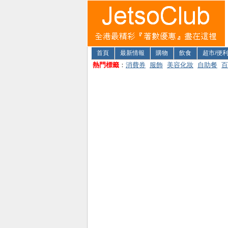
首頁
最新情報
購物
飲食
超市/便
熱門標籤
：
消費券
服飾
美容化妝
自助餐
百