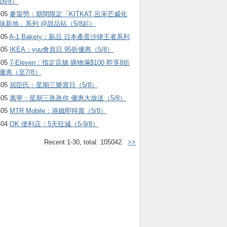
16/8）
-05
麥當勞：期間限定「KITKAT 呂宋芒威化
味新地」系列 @甜品站（5/8起）
-05
A-1 Bakery：新品 日本產蛋沙律王者系列
-05
IKEA：yuu會員日 95折優惠（5/8）
-05
7-Eleven：指定店舖 購物滿$100 即享8折
優惠（至7/8）
-05
屈臣氏：星期三樂賞日（5/8）
-05
萬寧：星期三氹氹你 優惠大放送（5/8）
-05
MTR Mobile：港鐵即時賞（5/8）
-04
OK 便利店：5天狂減（5-9/8）
Recent 1-30, total: 105042.
>>