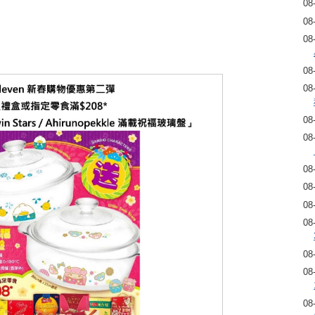
08
08
08
08
08
08
08
08
08
08
08
08
08
08