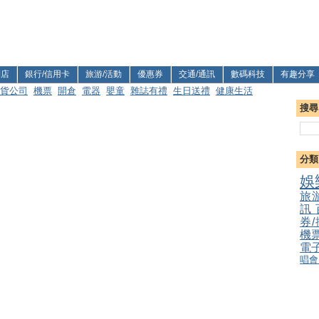
利店
銀行/信用卡
旅游/活動
優惠券
交通/通訊
數碼科技
有趣分享
貨公司
機票
開倉
電器
嬰童
雜誌有禮
生日送禮
健康生活
搜尋
分類
娛
旅
訊
券
機
電
唱