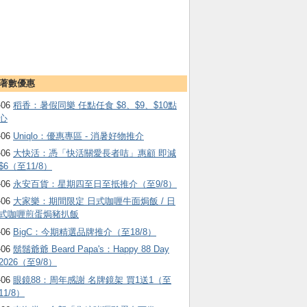
著數優惠
-06
稻香：暑假同樂 任點任食 $8、$9、$10點
心
-06
Uniqlo：優惠專區 - 消暑好物推介
-06
大快活：憑「快活關愛長者咭」惠顧 即減
$6（至11/8）
-06
永安百貨：星期四至日至抵推介（至9/8）
-06
大家樂：期間限定 日式咖喱牛面焗飯 / 日
式咖喱煎蛋焗豬扒飯
-06
BigC：今期精選品牌推介（至18/8）
-06
鬍鬚爺爺 Beard Papa's：Happy 88 Day
2026（至9/8）
-06
眼鏡88：周年感謝 名牌鏡架 買1送1（至
11/8）