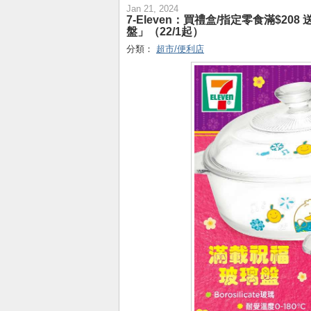
Jan 21, 2024
7-Eleven：買禮盒/指定零食滿$208 送限量
盤」（22/1起）
分類：
超市/便利店