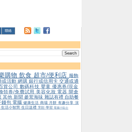
聯絡
樂購物
飲食
超市/便利店
服飾
游或活動
網購
銀行或信用卡
交通或通
百貨公司
數碼科技
嬰童
優惠券/現金
/換領券/免費試用
美容化妝
電器
開倉
票
其他
新聞
參茸海味
雜誌有禮
自助餐
子錢包
電腦
健康生活
商場
月餅
有趣分享
演
會
生活小智慧
生日送禮
烹飪
學習
電腦小貼士