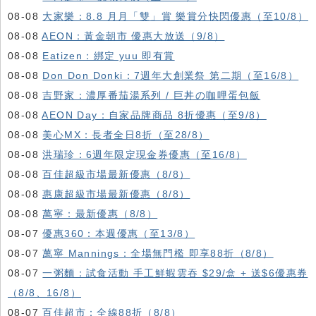
08-08
大家樂：8.8 月月「雙」賞 樂賞分快閃優惠（至10/8）
08-08
AEON：黃金朝市 優惠大放送（9/8）
08-08
Eatizen：綁定 yuu 即有賞
08-08
Don Don Donki：7週年大創業祭 第二期（至16/8）
08-08
吉野家：濃厚番茄湯系列 / 巨丼の咖哩蛋包飯
08-08
AEON Day：自家品牌商品 8折優惠（至9/8）
08-08
美心MX：長者全日8折（至28/8）
08-08
洪瑞珍：6週年限定現金券優惠（至16/8）
08-08
百佳超級市場最新優惠（8/8）
08-08
惠康超級市場最新優惠（8/8）
08-08
萬寧：最新優惠（8/8）
08-07
優惠360：本週優惠（至13/8）
08-07
萬寧 Mannings：全場無門檻 即享88折（8/8）
08-07
一粥麵：試食活動 手工鮮蝦雲吞 $29/盒 + 送$6優惠券
（8/8、16/8）
08-07
百佳超市：全線88折（8/8）