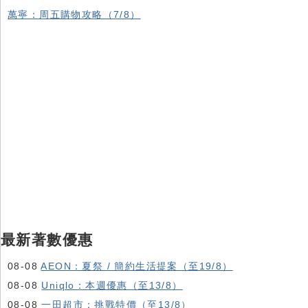
萬寧：周五購物攻略（7/8）
最新著數優惠
08-08
AEON：夏祭 / 簡約生活提案（至19/8）
08-08
Uniqlo：本週優惠（至13/8）
08-08
一田超市：挑戰特價（至13/8）