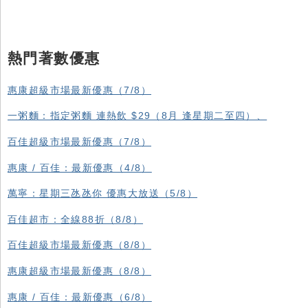
熱門著數優惠
惠康超級市場最新優惠（7/8）
一粥麵：指定粥麵 連熱飲 $29（8月 逢星期二至四）、
百佳超級市場最新優惠（7/8）
惠康 / 百佳：最新優惠（4/8）
萬寧：星期三氹氹你 優惠大放送（5/8）
百佳超市：全線88折（8/8）
百佳超級市場最新優惠（8/8）
惠康超級市場最新優惠（8/8）
惠康 / 百佳：最新優惠（6/8）