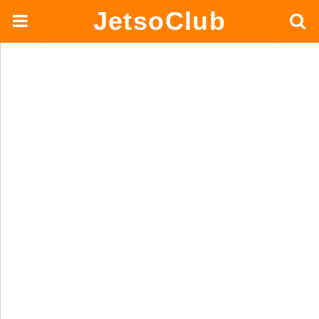
JetsoClub