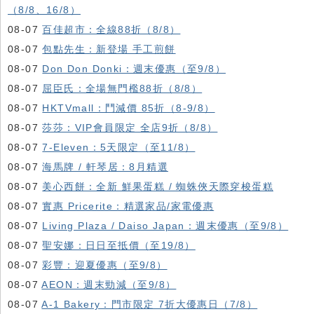
（8/8、16/8）
08-07
百佳超市：全線88折（8/8）
08-07
包點先生：新登場 手工煎餅
08-07
Don Don Donki：週末優惠（至9/8）
08-07
屈臣氏：全場無門檻88折（8/8）
08-07
HKTVmall ：鬥減價 85折（8-9/8）
08-07
莎莎：VIP會員限定 全店9折（8/8）
08-07
7-Eleven：5天限定（至11/8）
08-07
海馬牌 / 軒琴居：8月精選
08-07
美心西餅：全新 鮮果蛋糕 / 蜘蛛俠天際穿梭蛋糕
08-07
實惠 Pricerite：精選家品/家電優惠
08-07
Living Plaza / Daiso Japan：週末優惠（至9/8）
08-07
聖安娜：日日至抵價（至19/8）
08-07
彩豐：迎夏優惠（至9/8）
08-07
AEON：週末勁減（至9/8）
08-07
A-1 Bakery：門市限定 7折大優惠日（7/8）