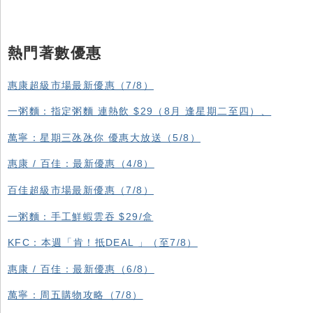
熱門著數優惠
惠康超級市場最新優惠（7/8）
一粥麵：指定粥麵 連熱飲 $29（8月 逢星期二至四）、
萬寧：星期三氹氹你 優惠大放送（5/8）
惠康 / 百佳：最新優惠（4/8）
百佳超級市場最新優惠（7/8）
一粥麵：手工鮮蝦雲吞 $29/盒
KFC ：本週「肯！抵DEAL 」（至7/8）
惠康 / 百佳：最新優惠（6/8）
萬寧：周五購物攻略（7/8）