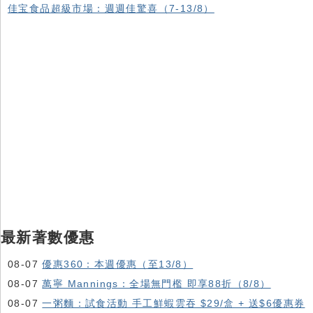
佳宝食品超級市場：週週佳驚喜（7-13/8）
最新著數優惠
08-07
優惠360：本週優惠（至13/8）
08-07
萬寧 Mannings：全場無門檻 即享88折（8/8）
08-07
一粥麵：試食活動 手工鮮蝦雲吞 $29/盒 + 送$6優惠券