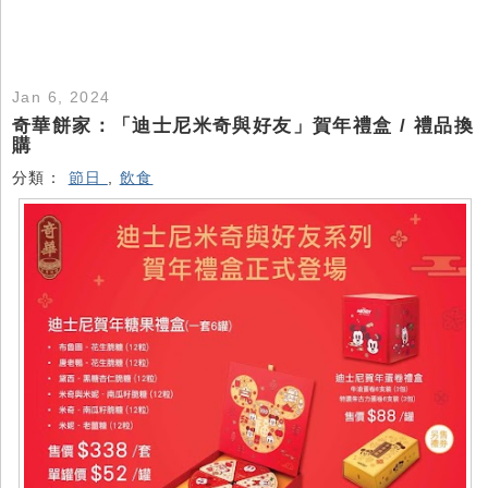
Jan 6, 2024
奇華餅家：「迪士尼米奇與好友」賀年禮盒 / 禮品換
購
分類：
節日
,
飲食