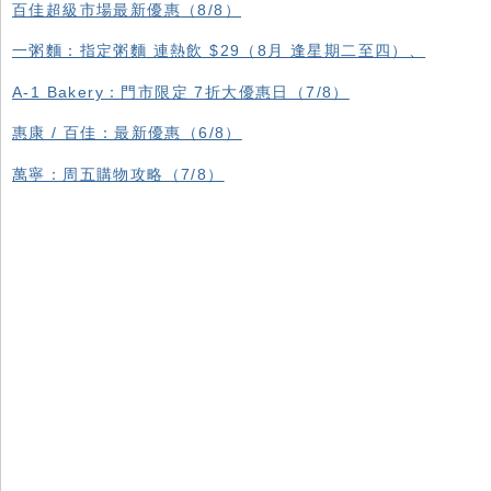
百佳超級市場最新優惠（8/8）
一粥麵：指定粥麵 連熱飲 $29（8月 逢星期二至四）、
A-1 Bakery：門市限定 7折大優惠日（7/8）
惠康 / 百佳：最新優惠（6/8）
萬寧：周五購物攻略（7/8）