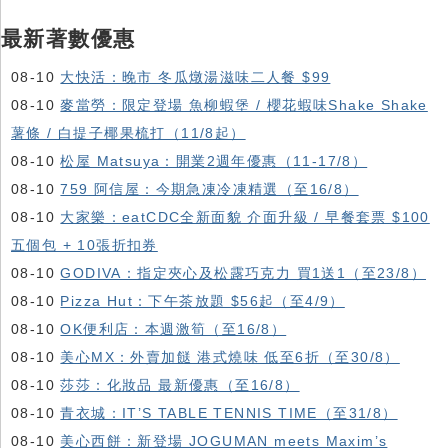
最新著數優惠
08-10
大快活：晚市 冬瓜燉湯滋味二人餐 $99
08-10
麥當勞：限定登場 魚柳蝦堡 / 櫻花蝦味Shake Shake
薯條 / 白提子椰果梳打（11/8起）
08-10
松屋 Matsuya：開業2週年優惠（11-17/8）
08-10
759 阿信屋：今期急凍冷凍精選（至16/8）
08-10
大家樂：eatCDC全新面貌 介面升級 / 早餐套票 $100
五個包 + 10張折扣券
08-10
GODIVA：指定夾心及松露巧克力 買1送1（至23/8）
08-10
Pizza Hut：下午茶放題 $56起（至4/9）
08-10
OK便利店：本週激筍（至16/8）
08-10
美心MX：外賣加餸 港式燒味 低至6折（至30/8）
08-10
莎莎：化妝品 最新優惠（至16/8）
08-10
青衣城：IT’S TABLE TENNIS TIME（至31/8）
08-10
美心西餅：新登場 JOGUMAN meets Maxim’s