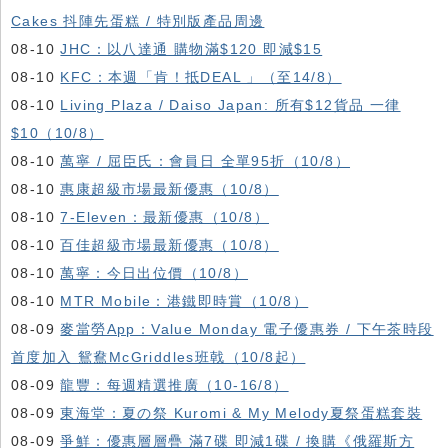
Cakes 抖陣先蛋糕 / 特別版產品周邊
08-10
JHC：以八達通 購物滿$120 即減$15
08-10
KFC ：本週「肯！抵DEAL 」（至14/8）
08-10
Living Plaza / Daiso Japan: 所有$12貨品 一律
$10（10/8）
08-10
萬寧 / 屈臣氏：會員日 全單95折（10/8）
08-10
惠康超級市場最新優惠（10/8）
08-10
7-Eleven：最新優惠（10/8）
08-10
百佳超級市場最新優惠（10/8）
08-10
萬寧：今日出位價（10/8）
08-10
MTR Mobile：港鐵即時賞（10/8）
08-09
麥當勞App：Value Monday 電子優惠券 / 下午茶時段
首度加入 鴛鴦McGriddles班戟（10/8起）
08-09
龍豐：每週精選推廣（10-16/8）
08-09
東海堂：夏の祭 Kuromi & My Melody夏祭蛋糕套裝
08-09
爭鮮：優惠層層疊 滿7碟 即減1碟 / 換購《俄羅斯方