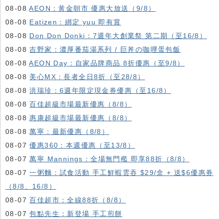
08-08
AEON：黃金朝市 優惠大放送（9/8）
08-08
Eatizen：綁定 yuu 即有賞
08-08
Don Don Donki：7週年大創業祭 第二期（至16/8）
08-08
吉野家：濃厚番茄湯系列 / 巨丼の咖哩蛋包飯
08-08
AEON Day：自家品牌商品 8折優惠（至9/8）
08-08
美心MX：長者全日8折（至28/8）
08-08
洪瑞珍：6週年限定現金券優惠（至16/8）
08-08
百佳超級市場最新優惠（8/8）
08-08
惠康超級市場最新優惠（8/8）
08-08
萬寧：最新優惠（8/8）
08-07
優惠360：本週優惠（至13/8）
08-07
萬寧 Mannings：全場無門檻 即享88折（8/8）
08-07
一粥麵：試食活動 手工鮮蝦雲吞 $29/盒 + 送$6優惠券
（8/8、16/8）
08-07
百佳超市：全線88折（8/8）
08-07
包點先生：新登場 手工煎餅