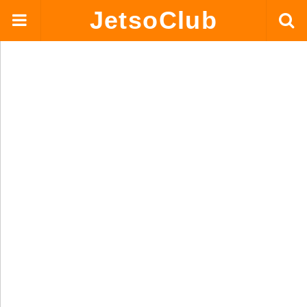
JetsoClub