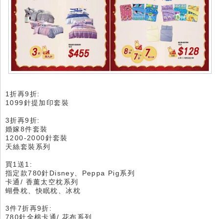
1折再9折:
1099針提加印套裝
3折再9折:
婚嫁8件套裝
1200-2000針套裝
天絲套裝系列
買1送1:
指定款780針Disney、Peppa Pig系列
卡通/ 香薰太空枕系列
蝴疊枕、快眠枕、冰枕
3件7折再9折:
780針全棉卡通/ 花布系列