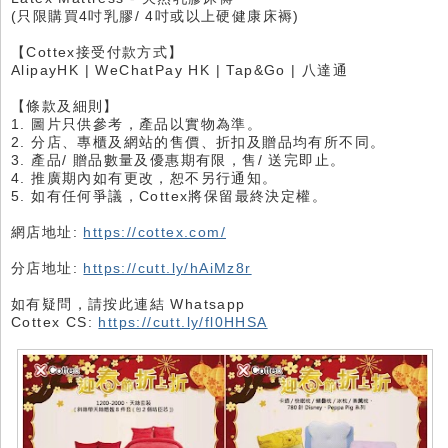
(只限購買4吋乳膠/ 4吋或以上硬健康床褥)
【Cottex接受付款方式】
AlipayHK | WeChatPay HK | Tap&Go | 八達通
【條款及細則】
1. 圖片只供參考，產品以實物為準。
2. 分店、專櫃及網站的售價、折扣及贈品均有所不同。
3. 產品/ 贈品數量及優惠期有限，售/ 送完即止。
4. 推廣期內如有更改，恕不另行通知。
5. 如有任何爭議，Cottex將保留最終決定權。
網店地址:
https://cottex.com/
分店地址:
https://cutt.ly/hAiMz8r
如有疑問，請按此連結 Whatsapp
Cottex CS:
https://cutt.ly/fl0HHSA