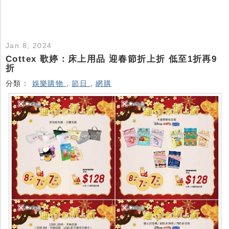
Jan 8, 2024
Cottex 歌婷：床上用品 迎春節折上折 低至1折再9
折
分類：
娛樂購物
,
節日
,
網購