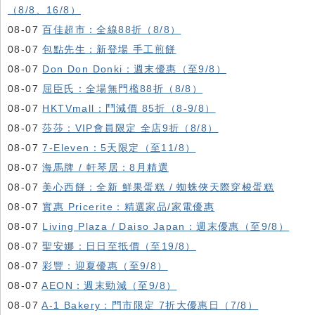
（8/8、16/8）
08-07
百佳超市：全線88折（8/8）
08-07
包點先生：新登場 手工煎餅
08-07
Don Don Donki：週末優惠（至9/8）
08-07
屈臣氏：全場無門檻88折（8/8）
08-07
HKTVmall ：鬥減價 85折（8-9/8）
08-07
莎莎：VIP會員限定 全店9折（8/8）
08-07
7-Eleven：5天限定（至11/8）
08-07
海馬牌 / 軒琴居：8月精選
08-07
美心西餅：全新 鮮果蛋糕 / 蜘蛛俠天際穿梭蛋糕
08-07
實惠 Pricerite：精選家品/家電優惠
08-07
Living Plaza / Daiso Japan：週末優惠（至9/8）
08-07
聖安娜：日日至抵價（至19/8）
08-07
彩豐：迎夏優惠（至9/8）
08-07
AEON：週末勁減（至9/8）
08-07
A-1 Bakery：門市限定 7折大優惠日（7/8）