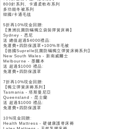
800針系列、卡通柔軟布系列
多功能冬被系列
韓國/卡通毛毯
5折再10%現金回贈:
【澳洲抗菌防蟎獨立袋裝彈簧床褥】
Sydney - 悉尼
送 總值超過$4000禮品:
免運費+四防保護罩+100%羊毛被
【德國Suprelle抗菌防蟎獨立彈簧床褥系列】
New South Wales - 新南威爾士
Melbourne - 墨爾本
送 超過$1000 禮品:
免運費+四防保護罩
7折再10%現金回贈:
【獨立彈簧床褥系列】
Tasmania - 塔斯曼尼亞
Queensland - 昆士蘭
送 超過$1000 禮品:
免運費+四防保護罩
10%現金回贈:
Health Mattress - 硬健康護脊床褥
Latex Mattress - 天然乳膠床褥