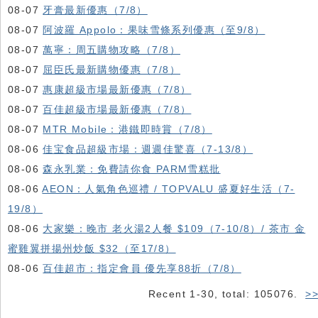
08-07
牙膏最新優惠（7/8）
08-07
阿波羅 Appolo：果味雪條系列優惠（至9/8）
08-07
萬寧：周五購物攻略（7/8）
08-07
屈臣氏最新購物優惠（7/8）
08-07
惠康超級市場最新優惠（7/8）
08-07
百佳超級市場最新優惠（7/8）
08-07
MTR Mobile：港鐵即時賞（7/8）
08-06
佳宝食品超級市場：週週佳驚喜（7-13/8）
08-06
森永乳業：免費請你食 PARM雪糕批
08-06
AEON：人氣角色巡禮 / TOPVALU 盛夏好生活（7-
19/8）
08-06
大家樂：晚市 老火湯2人餐 $109（7-10/8）/ 茶市 金
蜜雞翼拼揚州炒飯 $32（至17/8）
08-06
百佳超市：指定會員 優先享88折（7/8）
Recent 1-30, total: 105076.
>