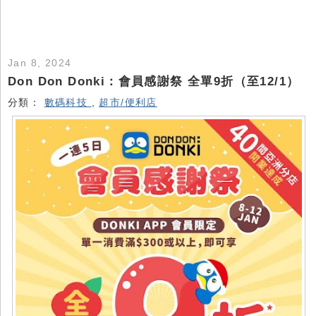
Jan 8, 2024
Don Don Donki：會員感謝祭 全單9折（至12/1）
分類：
數碼科技
,
超市/便利店