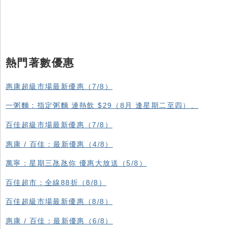
熱門著數優惠
惠康超級市場最新優惠（7/8）
一粥麵：指定粥麵 連熱飲 $29（8月 逢星期二至四）、
百佳超級市場最新優惠（7/8）
惠康 / 百佳：最新優惠（4/8）
萬寧：星期三氹氹你 優惠大放送（5/8）
百佳超市：全線88折（8/8）
百佳超級市場最新優惠（8/8）
惠康 / 百佳：最新優惠（6/8）