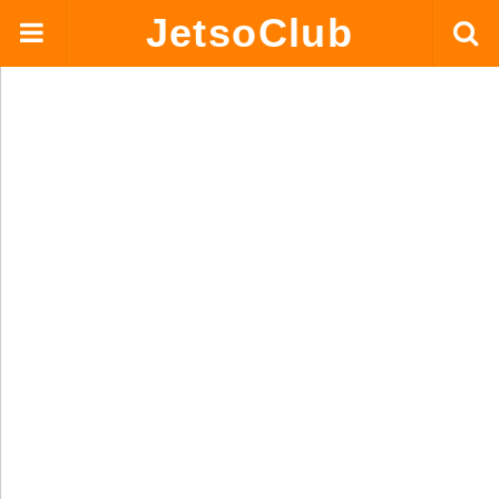
JetsoClub