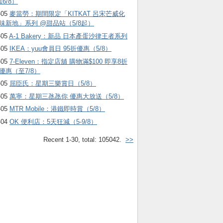
16/8）
-05
麥當勞：期間限定「KITKAT 呂宋芒威化
味新地」系列 @甜品站（5/8起）
-05
A-1 Bakery：新品 日本產蛋沙律王者系列
-05
IKEA：yuu會員日 95折優惠（5/8）
-05
7-Eleven：指定店舖 購物滿$100 即享8折
優惠（至7/8）
-05
屈臣氏：星期三樂賞日（5/8）
-05
萬寧：星期三氹氹你 優惠大放送（5/8）
-05
MTR Mobile：港鐵即時賞（5/8）
-04
OK 便利店：5天狂減（5-9/8）
Recent 1-30, total: 105042.
>>