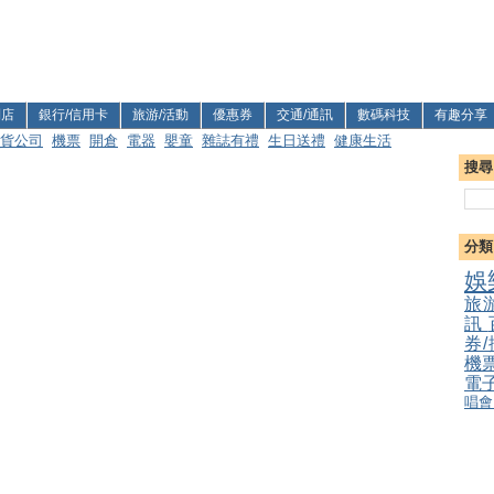
利店
銀行/信用卡
旅游/活動
優惠券
交通/通訊
數碼科技
有趣分享
貨公司
機票
開倉
電器
嬰童
雜誌有禮
生日送禮
健康生活
搜尋
分類
娛
旅
訊
券
機
電
唱