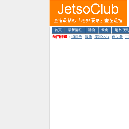
首頁
最新情報
購物
飲食
超市/便
熱門標籤
：
消費券
服飾
美容化妝
自助餐
百