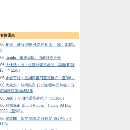
著數優惠
-06
稻香：暑假同樂 任點任食 $8、$9、$10點
心
-06
Uniqlo：優惠專區 - 消暑好物推介
-06
大快活：憑「快活關愛長者咭」惠顧 即減
$6（至11/8）
-06
永安百貨：星期四至日至抵推介（至9/8）
-06
大家樂：期間限定 日式咖喱牛面焗飯 / 日
式咖喱煎蛋焗豬扒飯
-06
BigC：今期精選品牌推介（至18/8）
-06
鬍鬚爺爺 Beard Papa's：Happy 88 Day
2026（至9/8）
-06
眼鏡88：周年感謝 名牌鏡架 買1送1（至
11/8）