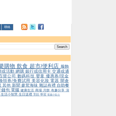
聯絡
樂購物
飲食
超市/便利店
服飾
游或活動
網購
銀行或信用卡
交通或通
百貨公司
數碼科技
嬰童
優惠券/現金
/換領券/免費試用
美容化妝
電器
開倉
票
其他
新聞
參茸海味
雜誌有禮
自助餐
子錢包
電腦
健康生活
商場
月餅
有趣分享
演
會
生活小智慧
生日送禮
烹飪
學習
電腦小貼士