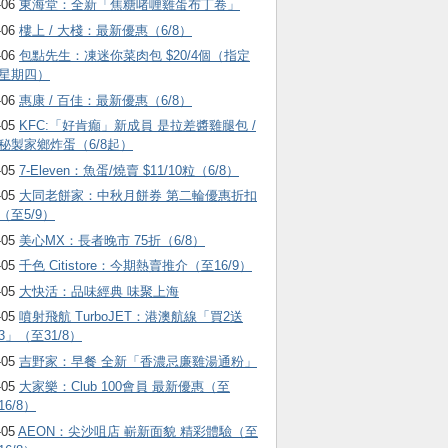
-06
東海堂：全新「焦糖啫喱雞蛋布丁卷」
-06
樓上 / 大棧：最新優惠（6/8）
-06
包點先生：凍迷你菜肉包 $20/4個（指定
星期四）
-06
惠康 / 百佳：最新優惠（6/8）
-05
KFC:「好肯癲」新成員 是拉差醬雞腿包 /
秘製家鄉炸蛋（6/8起）
-05
7-Eleven：魚蛋/燒賣 $11/10粒（6/8）
-05
大同老餅家：中秋月餅券 第二輪優惠折扣
（至5/9）
-05
美心MX：長者晚市 75折（6/8）
-05
千色 Citistore：今期熱賣推介（至16/9）
-05
大快活：品味經典 味聚上海
-05
噴射飛航 TurboJET：港澳航線「買2送
3」（至31/8）
-05
吉野家：早餐 全新「香濃忌廉雞湯通粉」
-05
大家樂：Club 100會員 最新優惠（至
16/8）
-05
AEON：尖沙咀店 嶄新面貌 精彩體驗（至