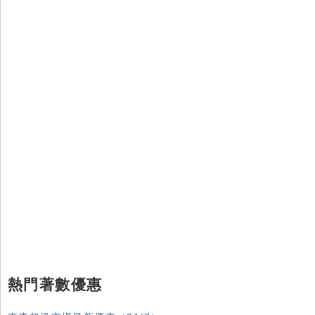
熱門著數優惠