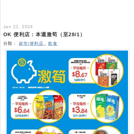
Jan 22, 2024
OK 便利店：本週激筍（至28/1）
分類：
超市/便利店
,
飲食