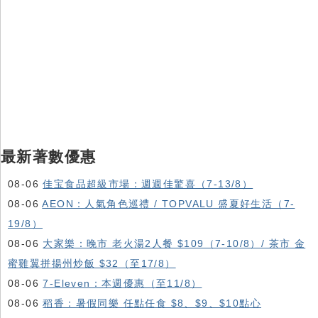
最新著數優惠
08-06
佳宝食品超級市場：週週佳驚喜（7-13/8）
08-06
AEON：人氣角色巡禮 / TOPVALU 盛夏好生活（7-
19/8）
08-06
大家樂：晚市 老火湯2人餐 $109（7-10/8）/ 茶市 金
蜜雞翼拼揚州炒飯 $32（至17/8）
08-06
7-Eleven：本週優惠（至11/8）
08-06
稻香：暑假同樂 任點任食 $8、$9、$10點心