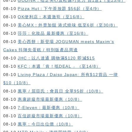
08-10
GODIVA：指定夾心及松露巧克力 買1送1（至23/8）
08-10
Pizza Hut：下午茶放題 $56起（至4/9）
08-10
OK便利店：本週激筍（至16/8）
08-10
美心MX：外賣加餸 港式燒味 低至6折（至30/8）
08-10
莎莎：化妝品 最新優惠（至16/8）
08-10
美心西餅：新登場 JOGUMAN meets Maxim’s
Cakes 抖陣先蛋糕 / 特別版產品周邊
08-10
JHC：以八達通 購物滿$120 即減$15
08-10
KFC ：本週「肯！抵DEAL 」（至14/8）
08-10
Living Plaza / Daiso Japan: 所有$12貨品 一律
$10（10/8）
08-10
萬寧 / 屈臣氏：會員日 全單95折（10/8）
08-10
惠康超級市場最新優惠（10/8）
08-10
7-Eleven：最新優惠（10/8）
08-10
百佳超級市場最新優惠（10/8）
08-10
萬寧：今日出位價（10/8）