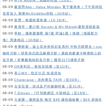
08-10
MTR Mobile：港鐵即時賞（10/8）
08-09
麥當勞App：Value Monday 電子優惠券 / 下午茶時段
首度加入 鴛鴦McGriddles班戟（10/8起）
08-09
龍豐：每週精選推廣（10-16/8）
08-09
東海堂：夏の祭 Kuromi & My Melody夏祭蛋糕套裝
08-09
爭鮮：優惠層層疊 滿7碟 即減1碟 / 換購《俄羅斯方
塊》周邊精品（10/8起）
08-09
奇華餅家：迪士尼米奇與好友系列 中秋月餅禮盒 / noc
咖啡月餅 / 研香港式甜品麻糬月餅 / 康維他麥蘆卡蜂蜜軟心奶
皇月餅 / 茶餐廳風味奶皇月餅 / 國窖1573濃香月餅
08-09
OK便利店：會員至抵價（至12/8）
08-09
美心MX：指定分店 魚湯浸魚
08-09
Chateraise：赤肉蜜瓜 FAIR（至30/8）
08-09
永安百貨：游泳及戶外服飾特集（至31/8）
08-09
7-Eleven：7仔預購網店 今期精品（至18/8）
08-09
大家樂：優惠延長 晚市 $49 爆抵鐵板餐 / $59 原個冬