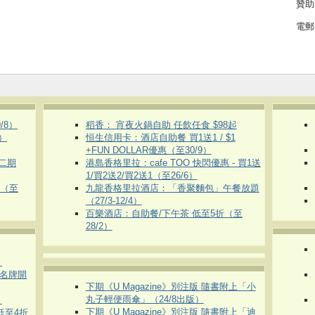
贊助
電郵
/8）
稻香： 宵夜火鍋自助 任飲任食 $98起
）
恒生信用卡：酒店自助餐 買1送1 / $1
+FUN DOLLAR優惠（至30/9）
第二期
港島香格里拉：cafe TOO 快閃優惠 - 買1送
1/買2送2/買2送1（至26/6）
惠（至
九龍香格里拉酒店：「香聚麵包」午餐放題
（27/3-12/4）
百樂酒店：自助餐/下午茶 低至5折（至
28/2）
）
運動名牌開
下期《U Magazine》別注版 隨書附上「小
丸子輕便雨傘」（24/8出版）
）
下期《U Magazine》別注版 隨書附上「迪
 低至4折