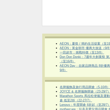
AEON：夏祭 / 簡約生活提案（至19
AEON：黃金朝市 優惠大放送（9/8
一田超市：挑戰特價（至13/8）
Don Don Donki：7週年大創業祭 
（至16/8）
AEON Day：自家品牌商品 8折優
9/8）
名牌服飾及旅行用品開倉（5-10/8）
JOYCE & 名牌服飾開倉（23-29/7
Marathon Sports 馬拉松便服及
倉 低至2折（22-27/7）
Lenovo：年度開倉 6折起（至28/7
mothercare：玩具及嬰兒用品開倉