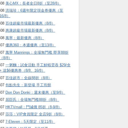
-08
美心MX：長者全日8折（至28/8）
-08
洪瑞珍：6週年限定現金券優惠（至
16/8）
-08
百佳超級市場最新優惠（8/8）
-08
惠康超級市場最新優惠（8/8）
-08
萬寧：最新優惠（8/8）
-07
優惠360：本週優惠（至13/8）
-07
萬寧 Mannings：全場無門檻 即享88折
（8/8）
-07
一粥麵：試食活動 手工鮮蝦雲吞 $29/盒
+ 送$6優惠券（8/8、16/8）
-07
百佳超市：全線88折（8/8）
-07
包點先生：新登場 手工煎餅
-07
Don Don Donki：週末優惠（至9/8）
-07
屈臣氏：全場無門檻88折（8/8）
-07
HKTVmall ：鬥減價 85折（8-9/8）
-07
莎莎：VIP會員限定 全店9折（8/8）
-07
7-Eleven：5天限定（至11/8）