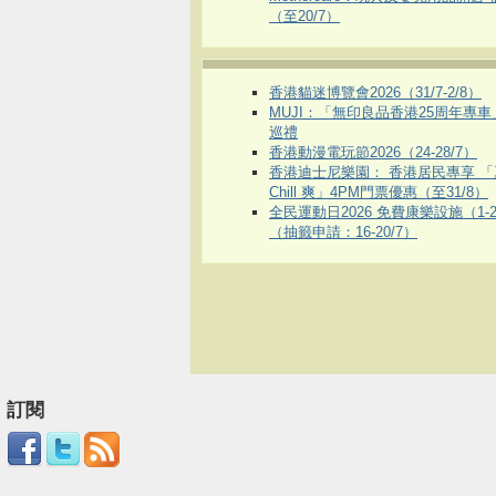
（至20/7）
香港貓迷博覽會2026（31/7-2/8）
MUJI：「無印良品香港25周年專
巡禮
香港動漫電玩節2026（24-28/7）
香港迪士尼樂園： 香港居民專享 「
Chill 爽」4PM門票優惠（至31/8）
全民運動日2026 免費康樂設施（1-2
（抽籤申請：16-20/7）
訂閱