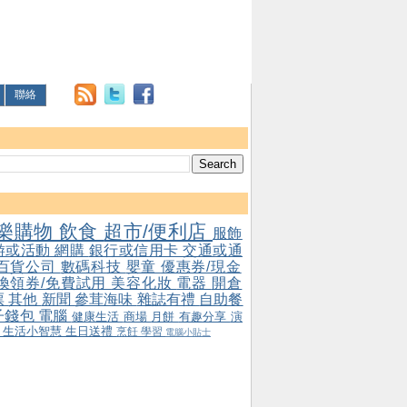
聯絡
樂購物
飲食
超市/便利店
服飾
游或活動
網購
銀行或信用卡
交通或通
百貨公司
數碼科技
嬰童
優惠券/現金
/換領券/免費試用
美容化妝
電器
開倉
票
其他
新聞
參茸海味
雜誌有禮
自助餐
子錢包
電腦
健康生活
商場
月餅
有趣分享
演
會
生活小智慧
生日送禮
烹飪
學習
電腦小貼士