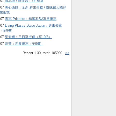
-07
海馬牌 / 軒琴居：8月精選
-07
美心西餅：全新 鮮果蛋糕 / 蜘蛛俠天際穿
梭蛋糕
-07
實惠 Pricerite：精選家品/家電優惠
-07
Living Plaza / Daiso Japan：週末優惠
（至9/8）
-07
聖安娜：日日至抵價（至19/8）
-07
彩豐：迎夏優惠（至9/8）
Recent 1-30, total: 105090.
>>