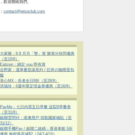
，歡迎聯絡我們。
：
contact@jetsoclub.com
大家樂：8.8 月月「雙」賞 樂賞分快閃優惠
（至10/8）
Eatizen：綁定 yuu 即有賞
吉野家：濃厚番茄湯系列 / 巨丼の咖哩蛋包
飯
美心MX：長者全日8折（至28/8）
洪瑞珍：6週年限定現金券優惠（至16/8）
PayMe：七日內買五日早餐 送$20早餐券
（至31/8）
銀聯雲閃付：港澳用戶 領取國家補貼（至
31/12）
銀聯手機Pay / 銀聯二維碼：香港車船 5折
優惠 每程最高減$2（24/7-4/10）