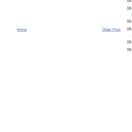
08
08
08
08
Home
Older Post
08
08