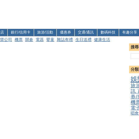
利店
銀行/信用卡
旅游/活動
優惠券
交通/通訊
數碼科技
有趣分享
貨公司
機票
開倉
電器
嬰童
雜誌有禮
生日送禮
健康生活
搜尋
分類
娛
旅
訊
券
機
電
唱