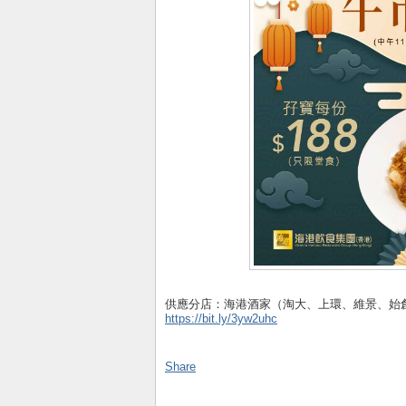
供應分店：海港酒家（淘大、上環、維景、始
https://bit.ly/3yw2uhc
Share