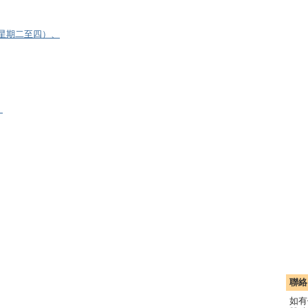
逢星期二至四）、
）
聯絡
如有