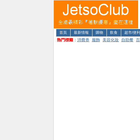
首頁
最新情報
購物
飲食
超市/便
熱門標籤
：
消費券
服飾
美容化妝
自助餐
百