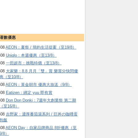
著數優惠
-08
AEON：夏祭 / 簡約生活提案（至19/8）
-08
Uniqlo：本週優惠（至13/8）
-08
一田超市：挑戰特價（至13/8）
-08
大家樂：8.8 月月「雙」賞 樂賞分快閃優
惠（至10/8）
-08
AEON：黃金朝市 優惠大放送（9/8）
-08
Eatizen：綁定 yuu 即有賞
-08
Don Don Donki：7週年大創業祭 第二期
（至16/8）
-08
吉野家：濃厚番茄湯系列 / 巨丼の咖哩蛋
包飯
-08
AEON Day：自家品牌商品 8折優惠（至
9/8）