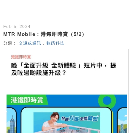
Feb 5, 2024
MTR Mobile：港鐵即時賞（5/2）
分類：
交通或通訊
,
數碼科技