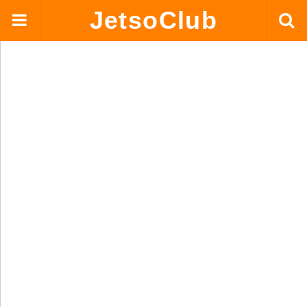
JetsoClub