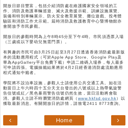
開放日節目豐富，包括介紹消防處在維護國家安全領域的工
作、消防及救護車輛巡遊、滅火及救援示範、訓練設施展覽、
裝備和特別車輛展示、防火安全教育展覽、攤位遊戲、投考體
驗區和消防工作犬示範。屆時消防及救護教育中心暨博物館亦
會開放予市民參觀。
開放日的參觀時間為上午8時45分至下午4時。市民須憑票入場
（三歲或以下嬰幼兒無需門票）。
有興趣的市民可由3月25日起至3月27日透過香港消防處最新版
本的流動應用程式（可於Apple App Store、Google Play及
華為AppGallery平台免費下載）申請二維碼入場券，每人最多
可申請四張。電腦抽籤結果將於4月2日經香港消防處流動應用
程式通知中籤者。
學院將不設泊車設施，參觀人士請使用公共交通工具。如在活
動當日上午六時四十五分天文台發出的八號或以上熱帶氣旋警
告信號或紅／黑色暴雨警告信號仍然生效，當日活動將會取
消。參觀人士請不時瀏覽消防處網頁（
www.hkfsd.gov.hk
）以
獲取最新消息。有關開放日的詳情，請致電2411 8773查詢。
Home