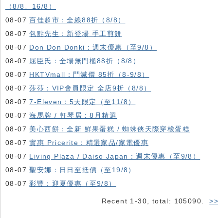
（8/8、16/8）
08-07
百佳超市：全線88折（8/8）
08-07
包點先生：新登場 手工煎餅
08-07
Don Don Donki：週末優惠（至9/8）
08-07
屈臣氏：全場無門檻88折（8/8）
08-07
HKTVmall ：鬥減價 85折（8-9/8）
08-07
莎莎：VIP會員限定 全店9折（8/8）
08-07
7-Eleven：5天限定（至11/8）
08-07
海馬牌 / 軒琴居：8月精選
08-07
美心西餅：全新 鮮果蛋糕 / 蜘蛛俠天際穿梭蛋糕
08-07
實惠 Pricerite：精選家品/家電優惠
08-07
Living Plaza / Daiso Japan：週末優惠（至9/8）
08-07
聖安娜：日日至抵價（至19/8）
08-07
彩豐：迎夏優惠（至9/8）
Recent 1-30, total: 105090.
>