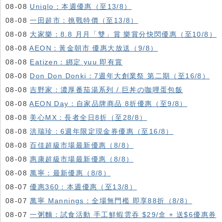
08-08
Uniqlo：本週優惠（至13/8）
08-08
一田超市：挑戰特價（至13/8）
08-08
大家樂：8.8 月月「雙」賞 樂賞分快閃優惠（至10/8）
08-08
AEON：黃金朝市 優惠大放送（9/8）
08-08
Eatizen：綁定 yuu 即有賞
08-08
Don Don Donki：7週年大創業祭 第二期（至16/8）
08-08
吉野家：濃厚番茄湯系列 / 巨丼の咖哩蛋包飯
08-08
AEON Day：自家品牌商品 8折優惠（至9/8）
08-08
美心MX：長者全日8折（至28/8）
08-08
洪瑞珍：6週年限定現金券優惠（至16/8）
08-08
百佳超級市場最新優惠（8/8）
08-08
惠康超級市場最新優惠（8/8）
08-08
萬寧：最新優惠（8/8）
08-07
優惠360：本週優惠（至13/8）
08-07
萬寧 Mannings：全場無門檻 即享88折（8/8）
08-07
一粥麵：試食活動 手工鮮蝦雲吞 $29/盒 + 送$6優惠券