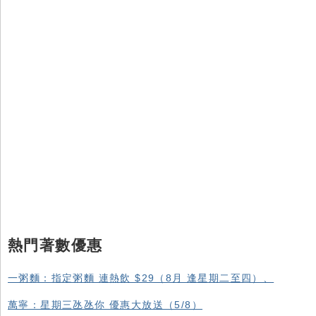
熱門著數優惠
一粥麵：指定粥麵 連熱飲 $29（8月 逢星期二至四）、
萬寧：星期三氹氹你 優惠大放送（5/8）