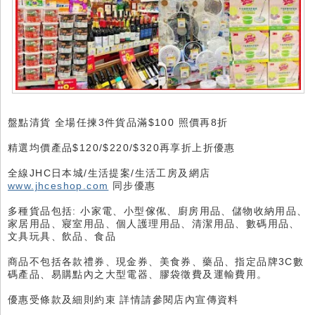
盤點清貨 全場任揀3件貨品滿$100 照價再8折
精選均價產品$120/$220/$320再享折上折優惠
全線JHC日本城/生活提案/生活工房及網店
www.jhceshop.com
同步優惠
多種貨品包括: 小家電、小型傢俬、廚房用品、儲物收納用品、
家居用品、寢室用品、個人護理用品、清潔用品、數碼用品、
文具玩具、飲品、食品
商品不包括各款禮券、現金券、美食券、藥品、指定品牌3C數
碼產品、易購點內之大型電器、膠袋徵費及運輸費用。
優惠受條款及細則約束 詳情請參閱店內宣傳資料