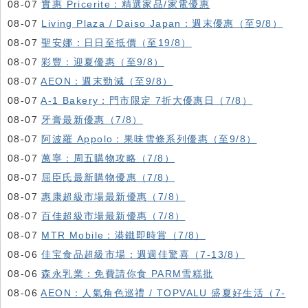
08-07
實惠 Pricerite：精選家品/家電優惠
08-07
Living Plaza / Daiso Japan：週末優惠（至9/8）
08-07
聖安娜：日日至抵價（至19/8）
08-07
彩豐：迎夏優惠（至9/8）
08-07
AEON：週末勁減（至9/8）
08-07
A-1 Bakery：門市限定 7折大優惠日（7/8）
08-07
牙膏最新優惠（7/8）
08-07
阿波羅 Appolo：果味雪條系列優惠（至9/8）
08-07
萬寧：周五購物攻略（7/8）
08-07
屈臣氏最新購物優惠（7/8）
08-07
惠康超級市場最新優惠（7/8）
08-07
百佳超級市場最新優惠（7/8）
08-07
MTR Mobile：港鐵即時賞（7/8）
08-06
佳宝食品超級市場：週週佳驚喜（7-13/8）
08-06
森永乳業：免費請你食 PARM雪糕批
08-06
AEON：人氣角色巡禮 / TOPVALU 盛夏好生活（7-