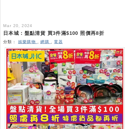
Mar 20, 2024
日本城：盤點清貨 買3件滿$100 照價再8折
分類：
娛樂購物
,
網購
,
電器