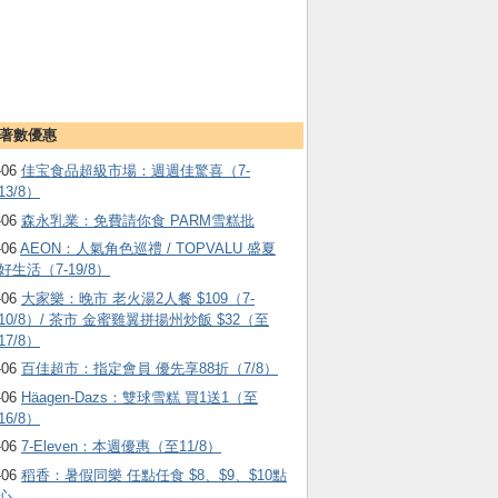
著數優惠
-06
佳宝食品超級市場：週週佳驚喜（7-
13/8）
-06
森永乳業：免費請你食 PARM雪糕批
-06
AEON：人氣角色巡禮 / TOPVALU 盛夏
好生活（7-19/8）
-06
大家樂：晚市 老火湯2人餐 $109（7-
10/8）/ 茶市 金蜜雞翼拼揚州炒飯 $32（至
17/8）
-06
百佳超市：指定會員 優先享88折（7/8）
-06
Häagen-Dazs ：雙球雪糕 買1送1（至
16/8）
-06
7-Eleven：本週優惠（至11/8）
-06
稻香：暑假同樂 任點任食 $8、$9、$10點
心