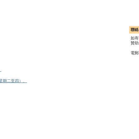
聯絡
如有
贊助
電郵
）
逢星期二至四）、