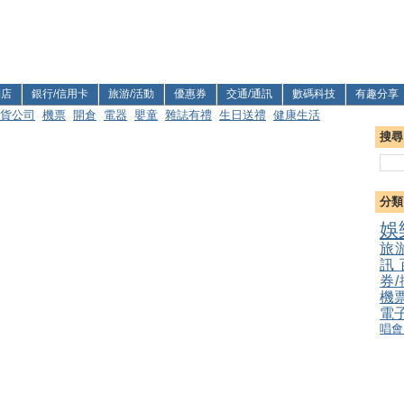
利店
銀行/信用卡
旅游/活動
優惠券
交通/通訊
數碼科技
有趣分享
貨公司
機票
開倉
電器
嬰童
雜誌有禮
生日送禮
健康生活
搜尋
分類
娛
旅
訊
券
機
電
唱