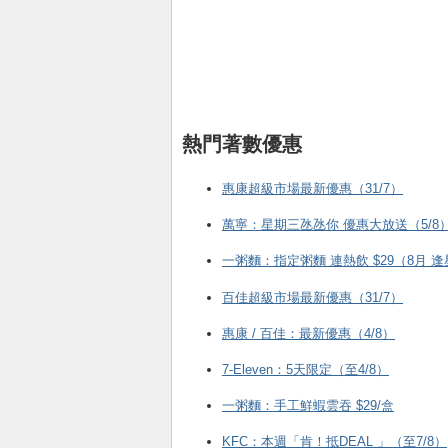
熱門著數優惠
惠康超級市場最新優惠（31/7）
萬寧：星期三氹氹你 優惠大放送（5/8
一粥麵：指定粥麵 連熱飲 $29（8月 
百佳超級市場最新優惠（31/7）
惠康 / 百佳：最新優惠（4/8）
7-Eleven：5天限定（至4/8）
一粥麵：手工鮮蝦雲吞 $29/盒
KFC ：本週「肯！抵DEAL 」（至7/8）