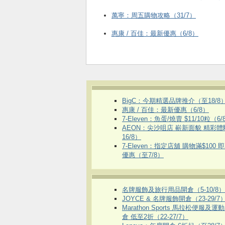
萬寧：周五購物攻略（31/7）
惠康 / 百佳：最新優惠（6/8）
BigC：今期精選品牌推介（至18/8
惠康 / 百佳：最新優惠（6/8）
7-Eleven：魚蛋/燒賣 $11/10粒（6/
AEON：尖沙咀店 嶄新面貌 精彩
16/8）
7-Eleven：指定店舖 購物滿$100 
優惠（至7/8）
名牌服飾及旅行用品開倉（5-10/8）
JOYCE & 名牌服飾開倉（23-29/7
Marathon Sports 馬拉松便服及
倉 低至2折（22-27/7）