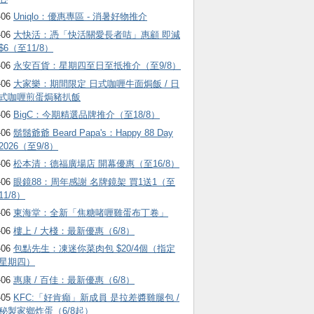
-06
Uniqlo：優惠專區 - 消暑好物推介
-06
大快活：憑「快活關愛長者咭」惠顧 即減
$6（至11/8）
-06
永安百貨：星期四至日至抵推介（至9/8）
-06
大家樂：期間限定 日式咖喱牛面焗飯 / 日
式咖喱煎蛋焗豬扒飯
-06
BigC：今期精選品牌推介（至18/8）
-06
鬍鬚爺爺 Beard Papa's：Happy 88 Day
2026（至9/8）
-06
松本清：德福廣場店 開幕優惠（至16/8）
-06
眼鏡88：周年感謝 名牌鏡架 買1送1（至
11/8）
-06
東海堂：全新「焦糖啫喱雞蛋布丁卷」
-06
樓上 / 大棧：最新優惠（6/8）
-06
包點先生：凍迷你菜肉包 $20/4個（指定
星期四）
-06
惠康 / 百佳：最新優惠（6/8）
-05
KFC:「好肯癲」新成員 是拉差醬雞腿包 /
秘製家鄉炸蛋（6/8起）