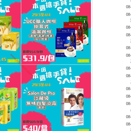
08
08
08
08
08
08
08
08
08
08
08
08
08