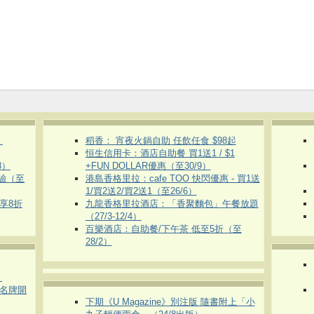
）
稻香： 宵夜火鍋自助 任飲任食 $98起
恒生信用卡：酒店自助餐 買1送1 / $1
8）
+FUN DOLLAR優惠（至30/9）
體驗（至
港島香格里拉：cafe TOO 快閃優惠 - 買1送
1/買2送2/買2送1（至26/6）
即享8折
九龍香格里拉酒店：「香聚麵包」午餐放題
（27/3-12/4）
百樂酒店：自助餐/下午茶 低至5折（至
28/2）
）
運動名牌開
下期《U Magazine》別注版 隨書附上「小