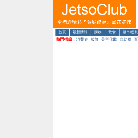
首頁
最新情報
購物
飲食
超市/便
熱門標籤
：
消費券
服飾
美容化妝
自助餐
百