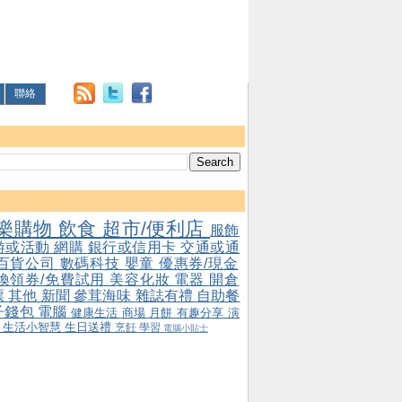
聯絡
樂購物
飲食
超市/便利店
服飾
游或活動
網購
銀行或信用卡
交通或通
百貨公司
數碼科技
嬰童
優惠券/現金
/換領券/免費試用
美容化妝
電器
開倉
票
其他
新聞
參茸海味
雜誌有禮
自助餐
子錢包
電腦
健康生活
商場
月餅
有趣分享
演
會
生活小智慧
生日送禮
烹飪
學習
電腦小貼士