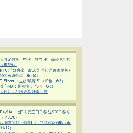
大同老餅家：中秋月餅券 第二輪優惠折扣
（至5/9）
KFC:「好肯癲」新成員 是拉差醬雞腿包 /
秘製家鄉炸蛋（6/8起）
7-Eleven：魚蛋/燒賣 $11/10粒（6/8）
美心MX：長者晚市 75折（6/8）
大快活：品味經典 味聚上海
PayMe：七日內買五日早餐 送$20早餐券
（至31/8）
銀聯雲閃付：港澳用戶 領取國家補貼（至
31/12）