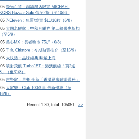
-05
崇光百貨：銅鑼灣店限定 MICHAEL
KORS Bazaar Sale 低至2折（至10/8）
-05
7-Eleven：魚蛋/燒賣 $11/10粒（6/8）
-05
大同老餅家：中秋月餅券 第二輪優惠折扣
（至5/9）
-05
美心MX：長者晚市 75折（6/8）
-05
千色 Citistore：今期熱賣推介（至16/9）
-05
大快活：品味經典 味聚上海
-05
噴射飛航 TurboJET：港澳航線「買2送
3」（至31/8）
-05
吉野家：早餐 全新「香濃忌廉雞湯通粉」
-05
大家樂：Club 100會員 最新優惠（至
16/8）
Recent 1-30, total: 105051.
>>