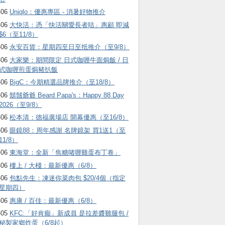
-06
Uniqlo：優惠專區 - 消暑好物推介
-06
大快活：憑「快活關愛長者咭」惠顧 即減
$6（至11/8）
-06
永安百貨：星期四至日至抵推介（至9/8）
-06
大家樂：期間限定 日式咖喱牛面焗飯 / 日
式咖喱煎蛋焗豬扒飯
-06
BigC：今期精選品牌推介（至18/8）
-06
鬍鬚爺爺 Beard Papa's：Happy 88 Day
2026（至9/8）
-06
松本清：德福廣場店 開幕優惠（至16/8）
-06
眼鏡88：周年感謝 名牌鏡架 買1送1（至
11/8）
-06
東海堂：全新「焦糖啫喱雞蛋布丁卷」
-06
樓上 / 大棧：最新優惠（6/8）
-06
包點先生：凍迷你菜肉包 $20/4個（指定
星期四）
-06
惠康 / 百佳：最新優惠（6/8）
-05
KFC:「好肯癲」新成員 是拉差醬雞腿包 /
秘製家鄉炸蛋（6/8起）