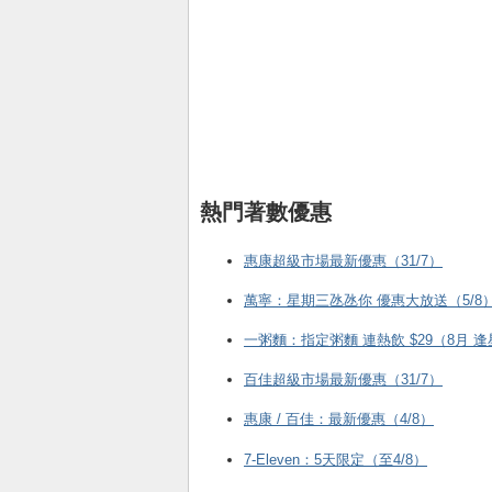
熱門著數優惠
惠康超級市場最新優惠（31/7）
萬寧：星期三氹氹你 優惠大放送（5/8
一粥麵：指定粥麵 連熱飲 $29（8月 
百佳超級市場最新優惠（31/7）
惠康 / 百佳：最新優惠（4/8）
7-Eleven：5天限定（至4/8）