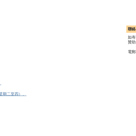
聯絡
如有
贊助
電郵
）
逢星期二至四）、