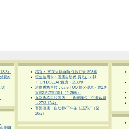
3/8）
稻香： 宵夜火鍋自助 任飲任食 $98起
 盛夏好
恒生信用卡：酒店自助餐 買1送1 / $1
+FUN DOLLAR優惠（至30/9）
/8）
港島香格里拉：cafe TOO 快閃優惠 - 買1送
1/買2送2/買2送1（至26/6）
）
九龍香格里拉酒店：「香聚麵包」午餐放題
（27/3-12/4）
百樂酒店：自助餐/下午茶 低至5折（至
28/2）
）
運動名牌開