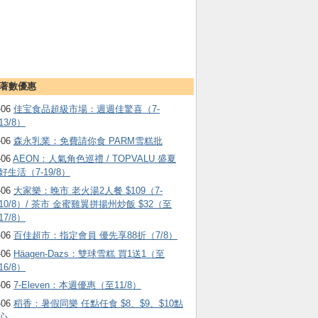
著數優惠
-06
佳宝食品超級市場：週週佳驚喜（7-
13/8）
-06
森永乳業：免費請你食 PARM雪糕批
-06
AEON：人氣角色巡禮 / TOPVALU 盛夏
好生活（7-19/8）
-06
大家樂：晚市 老火湯2人餐 $109（7-
10/8）/ 茶市 金蜜雞翼拼揚州炒飯 $32（至
17/8）
-06
百佳超市：指定會員 優先享88折（7/8）
-06
Häagen-Dazs ：雙球雪糕 買1送1（至
16/8）
-06
7-Eleven：本週優惠（至11/8）
-06
稻香：暑假同樂 任點任食 $8、$9、$10點
心