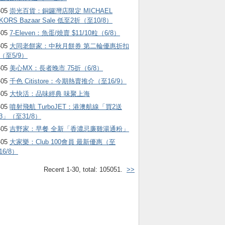
-05
崇光百貨：銅鑼灣店限定 MICHAEL
KORS Bazaar Sale 低至2折（至10/8）
-05
7-Eleven：魚蛋/燒賣 $11/10粒（6/8）
-05
大同老餅家：中秋月餅券 第二輪優惠折扣
（至5/9）
-05
美心MX：長者晚市 75折（6/8）
-05
千色 Citistore：今期熱賣推介（至16/9）
-05
大快活：品味經典 味聚上海
-05
噴射飛航 TurboJET：港澳航線「買2送
3」（至31/8）
-05
吉野家：早餐 全新「香濃忌廉雞湯通粉」
-05
大家樂：Club 100會員 最新優惠（至
16/8）
Recent 1-30, total: 105051.
>>