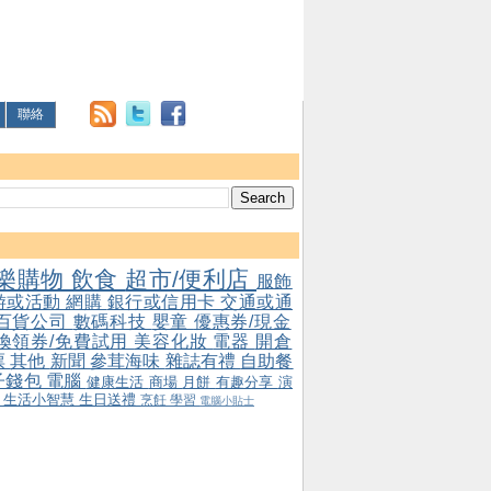
聯絡
樂購物
飲食
超市/便利店
服飾
游或活動
網購
銀行或信用卡
交通或通
百貨公司
數碼科技
嬰童
優惠券/現金
/換領券/免費試用
美容化妝
電器
開倉
票
其他
新聞
參茸海味
雜誌有禮
自助餐
子錢包
電腦
健康生活
商場
月餅
有趣分享
演
會
生活小智慧
生日送禮
烹飪
學習
電腦小貼士