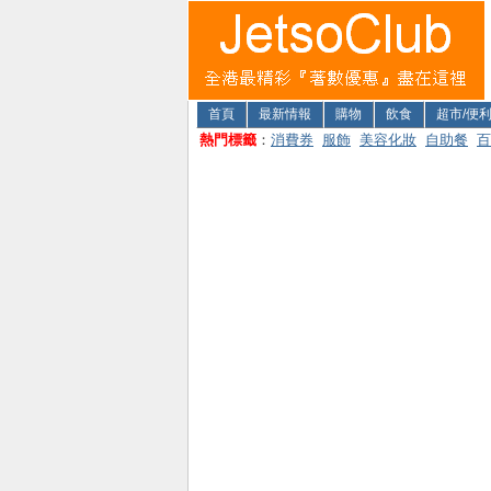
首頁
最新情報
購物
飲食
超市/便
熱門標籤
：
消費券
服飾
美容化妝
自助餐
百