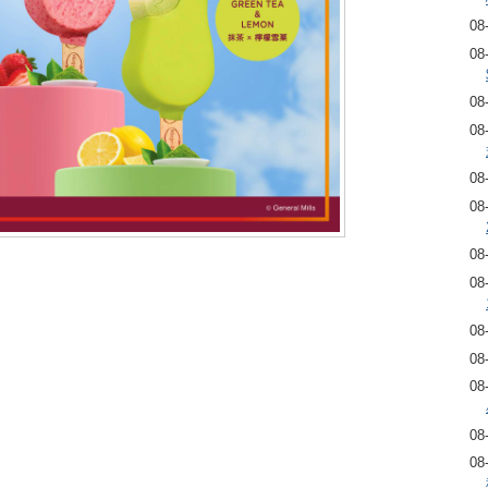
08
08
08
08
08
08
08
08
08
08
08
08
08