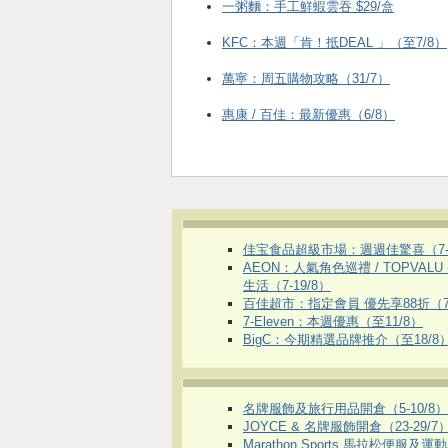
一粥麵：手工鮮蝦雲吞 $29/盒
KFC ：本週「肯！抵DEAL 」（至7/8）
萬寧：周五購物攻略（31/7）
惠康 / 百佳：最新優惠（6/8）
佳宝食品超級市場：週週佳驚喜（7-1
AEON：人氣角色巡禮 / TOPVALU
生活（7-19/8）
百佳超市：指定會員 優先享88折（7
7-Eleven：本週優惠（至11/8）
BigC：今期精選品牌推介（至18/8
名牌服飾及旅行用品開倉（5-10/8）
JOYCE & 名牌服飾開倉（23-29/7
Marathon Sports 馬拉松便服及