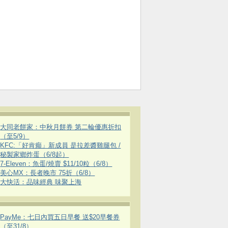
大同老餅家：中秋月餅券 第二輪優惠折扣
（至5/9）
KFC:「好肯癲」新成員 是拉差醬雞腿包 /
秘製家鄉炸蛋（6/8起）
7-Eleven：魚蛋/燒賣 $11/10粒（6/8）
美心MX：長者晚市 75折（6/8）
大快活：品味經典 味聚上海
PayMe：七日內買五日早餐 送$20早餐券
（至31/8）