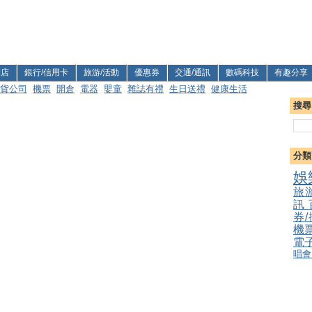
利店
銀行/信用卡
旅游/活動
優惠券
交通/通訊
數碼科技
有趣分享
貨公司
機票
開倉
電器
嬰童
雜誌有禮
生日送禮
健康生活
搜尋
分類
娛
旅
訊
券
機
電
唱