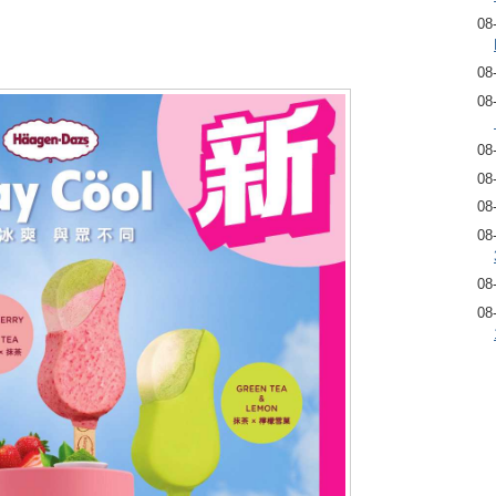
08
08
08
08
08
08
08
08
08