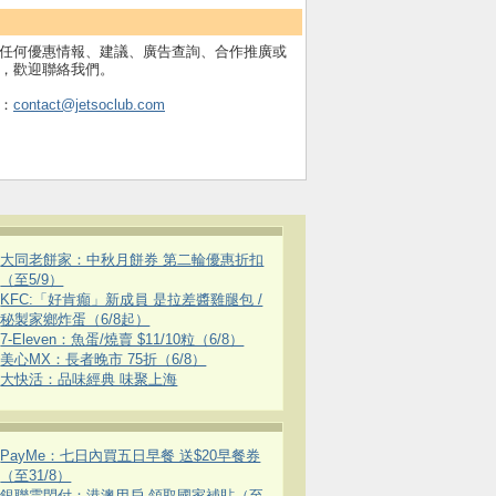
任何優惠情報、建議、廣告查詢、合作推廣或
，歡迎聯絡我們。
：
contact@jetsoclub.com
大同老餅家：中秋月餅券 第二輪優惠折扣
（至5/9）
KFC:「好肯癲」新成員 是拉差醬雞腿包 /
秘製家鄉炸蛋（6/8起）
7-Eleven：魚蛋/燒賣 $11/10粒（6/8）
美心MX：長者晚市 75折（6/8）
大快活：品味經典 味聚上海
PayMe：七日內買五日早餐 送$20早餐券
（至31/8）
銀聯雲閃付：港澳用戶 領取國家補貼（至