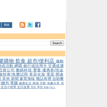
聯絡
樂購物
飲食
超市/便利店
服飾
游或活動
網購
銀行或信用卡
交通或通
百貨公司
數碼科技
嬰童
優惠券/現金
/換領券/免費試用
美容化妝
電器
開倉
票
其他
新聞
參茸海味
雜誌有禮
自助餐
子錢包
電腦
健康生活
商場
月餅
有趣分享
演
會
生活小智慧
生日送禮
烹飪
學習
電腦小貼士