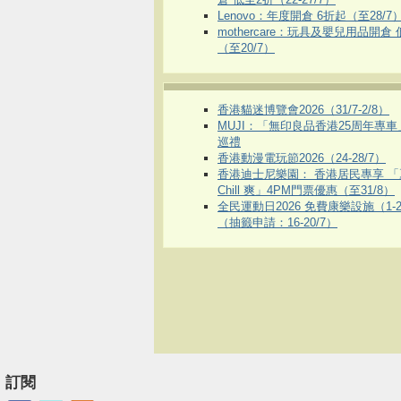
Lenovo：年度開倉 6折起（至28/7
mothercare：玩具及嬰兒用品開倉
（至20/7）
香港貓迷博覽會2026（31/7-2/8）
MUJI：「無印良品香港25周年專
巡禮
香港動漫電玩節2026（24-28/7）
香港迪士尼樂園： 香港居民專享 「
Chill 爽」4PM門票優惠（至31/8）
全民運動日2026 免費康樂設施（1-2
（抽籤申請：16-20/7）
訂閱