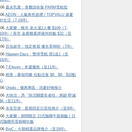
-06
森永乳業：免費請你食 PARM雪糕批
-06
AEON：人氣角色巡禮 / TOPVALU 盛夏
好生活（7-19/8）
-06
大家樂：晚市 老火湯2人餐 $109（7-
10/8）/ 茶市 金蜜雞翼拼揚州炒飯 $32（至
17/8）
-06
百佳超市：指定會員 優先享88折（7/8）
-06
Häagen-Dazs ：雙球雪糕 買1送1（至
16/8）
-06
7-Eleven：本週優惠（至11/8）
-06
稻香：暑假同樂 任點任食 $8、$9、$10點
心
-06
Uniqlo：優惠專區 - 消暑好物推介
-06
大快活：憑「快活關愛長者咭」惠顧 即減
$6（至11/8）
-06
永安百貨：星期四至日至抵推介（至9/8）
-06
大家樂：期間限定 日式咖喱牛面焗飯 / 日
式咖喱煎蛋焗豬扒飯
-06
BigC：今期精選品牌推介（至18/8）