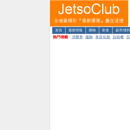
首頁
最新情報
購物
飲食
超市/便
熱門標籤
：
消費券
服飾
美容化妝
自助餐
百