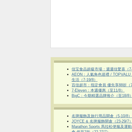
佳宝食品超級市場：週週佳驚喜（7-1
AEON：人氣角色巡禮 / TOPVALU
生活（7-19/8）
百佳超市：指定會員 優先享88折（7
7-Eleven：本週優惠（至11/8）
BigC：今期精選品牌推介（至18/8
名牌服飾及旅行用品開倉（5-10/8）
JOYCE & 名牌服飾開倉（23-29/7
Marathon Sports 馬拉松便服及
倉 低至2折（22-27/7）