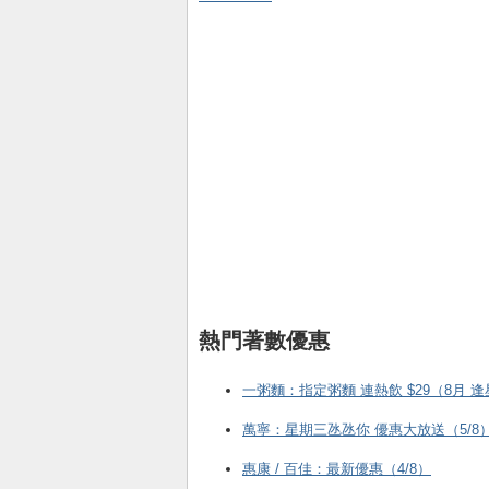
熱門著數優惠
一粥麵：指定粥麵 連熱飲 $29（8月 
萬寧：星期三氹氹你 優惠大放送（5/8
惠康 / 百佳：最新優惠（4/8）