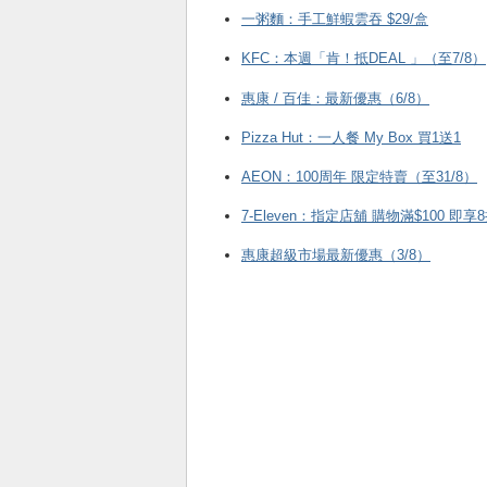
一粥麵：手工鮮蝦雲吞 $29/盒
KFC ：本週「肯！抵DEAL 」（至7/8）
惠康 / 百佳：最新優惠（6/8）
Pizza Hut：一人餐 My Box 買1送1
AEON：100周年 限定特賣（至31/8）
7-Eleven：指定店舖 購物滿$100 即享
惠康超級市場最新優惠（3/8）