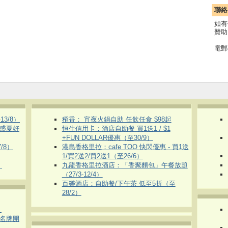
聯絡
如有
贊助
電郵
3/8）
稻香： 宵夜火鍋自助 任飲任食 $98起
 盛夏好
恒生信用卡：酒店自助餐 買1送1 / $1
+FUN DOLLAR優惠（至30/9）
/8）
港島香格里拉：cafe TOO 快閃優惠 - 買1送
1/買2送2/買2送1（至26/6）
）
九龍香格里拉酒店：「香聚麵包」午餐放題
（27/3-12/4）
百樂酒店：自助餐/下午茶 低至5折（至
28/2）
）
運動名牌開