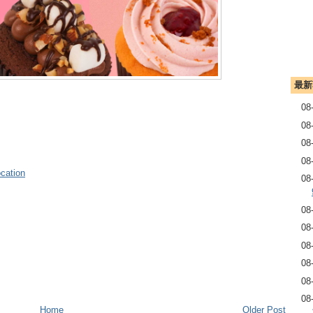
最新
08
08
08
08
cation
08
08
08
08
08
08
08
Home
Older Post