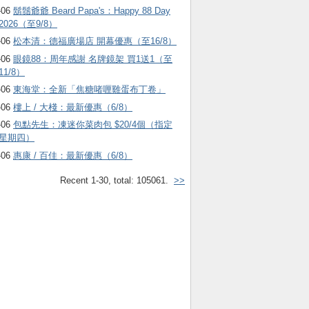
-06
鬍鬚爺爺 Beard Papa's：Happy 88 Day
2026（至9/8）
-06
松本清：德福廣場店 開幕優惠（至16/8）
-06
眼鏡88：周年感謝 名牌鏡架 買1送1（至
11/8）
-06
東海堂：全新「焦糖啫喱雞蛋布丁卷」
-06
樓上 / 大棧：最新優惠（6/8）
-06
包點先生：凍迷你菜肉包 $20/4個（指定
星期四）
-06
惠康 / 百佳：最新優惠（6/8）
Recent 1-30, total: 105061.
>>