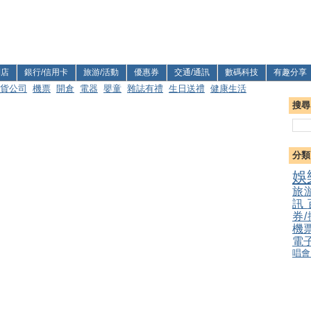
利店
銀行/信用卡
旅游/活動
優惠券
交通/通訊
數碼科技
有趣分享
貨公司
機票
開倉
電器
嬰童
雜誌有禮
生日送禮
健康生活
搜尋
分類
娛
旅
訊
券
機
電
唱