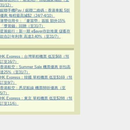
31/12）
銀聯手機Pay / 銀聯二維碼：香港車船 5折
優惠 每程最高減$2（24/7-4/10）
滙豐信用卡：「麥當勞」簽賬 額外15%
「獎賞錢」回贈（至31/7）
星展銀行：新一期 e$aver存款推廣 儲蓄存
款合計年利率 高達3.40%（至31/7）
HK Express：台灣單程機票 低至$68（預
訂至16/7）
香港航空：Summer Sale 機票優惠 折扣高
達25%（至31/7）
HK Express：韓國 單程機票 低至$169（預
訂至9/7）
香港航空：悉尼航線 機票88折優惠（至
5/7）
HK Express：東京 單程機票 低至$288（預
訂至11/6）